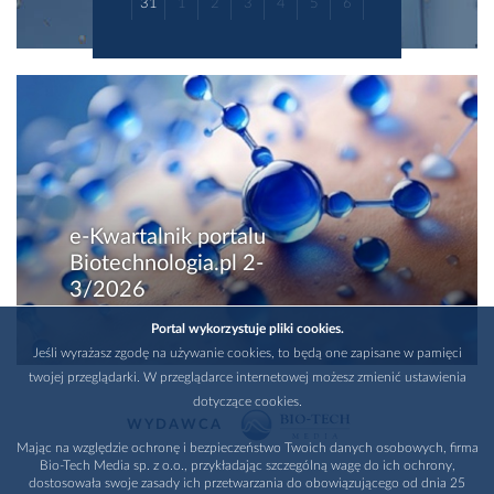
31
1
2
3
4
5
6
e-Kwartalnik portalu
Biotechnologia.pl 2-
3/2026
Portal wykorzystuje pliki cookies.
Jeśli wyrażasz zgodę na używanie cookies, to będą one zapisane w pamięci
twojej przeglądarki. W przeglądarce internetowej możesz zmienić ustawienia
dotyczące cookies.
WYDAWCA
Mając na względzie ochronę i bezpieczeństwo Twoich danych osobowych, firma
Bio-Tech Media sp. z o.o., przykładając szczególną wagę do ich ochrony,
dostosowała swoje zasady ich przetwarzania do obowiązującego od dnia 25