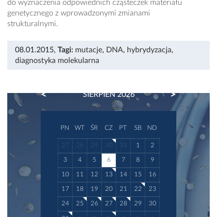
do wyznaczenia odpowiednich cząsteczek materiału
genetycznego z wprowadzonymi zmianami
strukturalnymi.
08.01.2015
,
Tagi:
mutacje
,
DNA
,
hybrydyzacja
,
diagnostyka molekularna
PREVIOUS
NEXT
SIERPIEŃ 2026
PN
WT
ŚR
CZ
PT
SB
ND
27
28
29
30
31
1
2
3
4
5
6
7
8
9
10
11
12
13
14
15
16
17
18
19
20
21
22
23
24
25
26
27
28
29
30