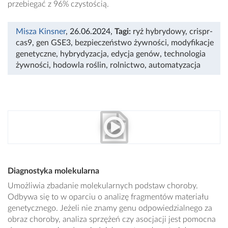
przebiegać z 96% czystością.
Misza Kinsner
, 26.06.2024
,
Tagi:
ryż hybrydowy
,
crispr-
cas9
,
gen GSE3
,
bezpieczeństwo żywności
,
modyfikacje
genetyczne
,
hybrydyzacja
,
edycja genów
,
technologia
żywności
,
hodowla roślin
,
rolnictwo
,
automatyzacja
Diagnostyka molekularna
Umożliwia zbadanie molekularnych podstaw choroby.
Odbywa się to w oparciu o analizę fragmentów materiału
genetycznego. Jeżeli nie znamy genu odpowiedzialnego za
obraz choroby, analiza sprzężeń czy asocjacji jest pomocna