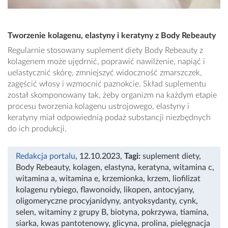
Tworzenie kolagenu, elastyny i keratyny z Body Rebeauty
Regularnie stosowany suplement diety Body Rebeauty z
kolagenem może ujędrnić, poprawić nawilżenie, napiąć i
uelastycznić skórę, zmniejszyć widoczność zmarszczek,
zagęścić włosy i wzmocnić paznokcie. Skład suplementu
został skomponowany tak, żeby organizm na każdym etapie
procesu tworzenia kolagenu ustrojowego, elastyny i
keratyny miał odpowiednią podaż substancji niezbędnych
do ich produkcji.
Redakcja portalu
, 12.10.2023
,
Tagi:
suplement diety
,
Body Rebeauty
,
kolagen
,
elastyna
,
keratyna
,
witamina c
,
witamina a
,
witamina e
,
krzemionka
,
krzem
,
liofilizat
kolagenu rybiego
,
flawonoidy
,
likopen
,
antocyjany
,
oligomeryczne procyjanidyny
,
antyoksydanty
,
cynk
,
selen
,
witaminy z grupy B
,
biotyna
,
pokrzywa
,
tiamina
,
siarka
,
kwas pantotenowy
,
glicyna
,
prolina
,
pielęgnacja