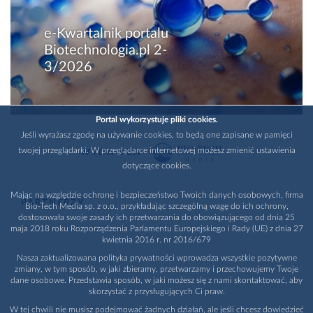
e-Kwartalnik portalu
Biotechnologia.pl 2-
3/2026
Portal wykorzystuje pliki cookies.
Jeśli wyrażasz zgodę na używanie cookies, to będą one zapisane w pamięci
twojej przeglądarki. W przeglądarce internetowej możesz zmienić ustawienia
WYDAWCA
dotyczące cookies.
Mając na względzie ochronę i bezpieczeństwo Twoich danych osobowych, firma
PARTNERZY
Bio-Tech Media sp. z o.o., przykładając szczególną wagę do ich ochrony,
dostosowała swoje zasady ich przetwarzania do obowiązującego od dnia 25
maja 2018 roku Rozporządzenia Parlamentu Europejskiego i Rady (UE) z dnia 27
kwietnia 2016 r. nr 2016/679
Nasza zaktualizowana polityka prywatności wprowadza wszystkie pozytywne
zmiany, w tym sposób, w jaki zbieramy, przetwarzamy i przechowujemy Twoje
dane osobowe. Przedstawia sposób, w jaki możesz się z nami skontaktować, aby
skorzystać z przysługujących Ci praw.
W tej chwili nie musisz podejmować żadnych działań, ale jeśli chcesz dowiedzieć