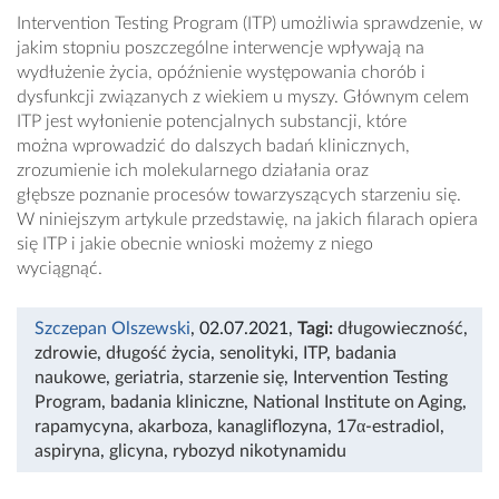
Intervention Testing Program (ITP) umożliwia sprawdzenie, w
jakim stopniu poszczególne interwencje wpływają na
wydłużenie życia, opóźnienie występowania chorób i
dysfunkcji związanych z wiekiem u myszy. Głównym celem
ITP jest wyłonienie potencjalnych substancji, które
można wprowadzić do dalszych badań klinicznych,
zrozumienie ich molekularnego działania oraz
głębsze poznanie procesów towarzyszących starzeniu się.
W niniejszym artykule przedstawię, na jakich filarach opiera
się ITP i jakie obecnie wnioski możemy z niego
wyciągnąć.
Szczepan Olszewski
, 02.07.2021
,
Tagi:
długowieczność
,
zdrowie
,
długość życia
,
senolityki
,
ITP
,
badania
naukowe
,
geriatria
,
starzenie się
,
Intervention Testing
Program
,
badania kliniczne
,
National Institute on Aging
,
rapamycyna
,
akarboza
,
kanagliflozyna
,
17α-estradiol
,
aspiryna
,
glicyna
,
rybozyd nikotynamidu