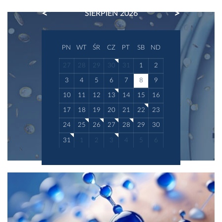
PREVIOUS
NEXT
SIERPIEŃ 2026
PN
WT
ŚR
CZ
PT
SB
ND
27
28
29
30
31
1
2
3
4
5
6
7
8
9
10
11
12
13
14
15
16
17
18
19
20
21
22
23
24
25
26
27
28
29
30
31
1
2
3
4
5
6