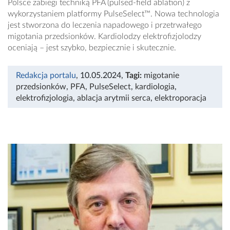
Polsce zabiegi techniką PFA (pulsed-field ablation) z
wykorzystaniem platformy PulseSelect™. Nowa technologia
jest stworzona do leczenia napadowego i przetrwałego
migotania przedsionków. Kardiolodzy elektrofizjolodzy
oceniają – jest szybko, bezpiecznie i skutecznie.
Redakcja portalu
, 10.05.2024
,
Tagi:
migotanie
przedsionków
,
PFA
,
PulseSelect
,
kardiologia
,
elektrofizjologia
,
ablacja arytmii serca
,
elektroporacja