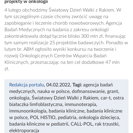
projekty w onkologii
4 lutego obchodzimy Światowy Dzień Walki z Rakiem. W
tym szczególnym czasie chcemy zwrócić uwagę na
zapobieganie i leczenie chorób nowotworowych. Agencja
Badań Medycznych na badania z zakresu onkologii
zakontraktowała dotąd łącznie blisko 300 mln zł, finansując
tym samym realizacje 25 projektów badawczych. Ponadto w
lutym br. ABM ogłosiło wyniki konkursu na tworzenie i
rozwój Onkologicznych Centrów Wsparcia Badań
Klinicznych, przeznaczając na ten cel dodatkowe 47 mln
zł.
Redakcja portalu
, 04.02.2022
,
Tagi:
agencja badań
medycznych
,
nauka w polsce
,
dofinansowanie
,
grant
,
onkologia
,
Światowy Dzień Walki z Rakiem
,
car-t
,
ostra
białaczka limfoblastyczna
,
immunoterapia
,
immunoonkologia
,
badania kliniczne
,
badania kliniczne
w polsce
,
POL HISTIO
,
pediatria
,
onkologia dziecięca
,
badania kliniczne w pediatrii
,
CALL-POL
,
rak trzustki
,
elektroporacja