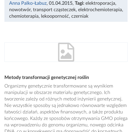
Anna Palko-Łabuz
, 01.04.2015
,
Tagi:
elektroporacja
,
nowotwór
,
transport cząsteczek
,
elektrochemioterapia
,
chemioterapia
,
lekooporność
,
czerniak
Metody transformacji genetycznej roślin
Organizmy genetycznie transformowane są wynikiem
manipulacji w obszarze materiału genetycznego. Ich
tworzenie zależy od różnych metod inżynierii genetycznej.
Nie wszystkie sposoby są jednakowo równowarte względem
łatwości działań, aspektów finansowych, a także produktu
końcowego. Każdy ze sposobów otrzymywania GMO polega
na wprowadzeniu do genomu organizmu, nowego odcinka
DNA, co w konsekwencji ma doprowadzić do korzystnych