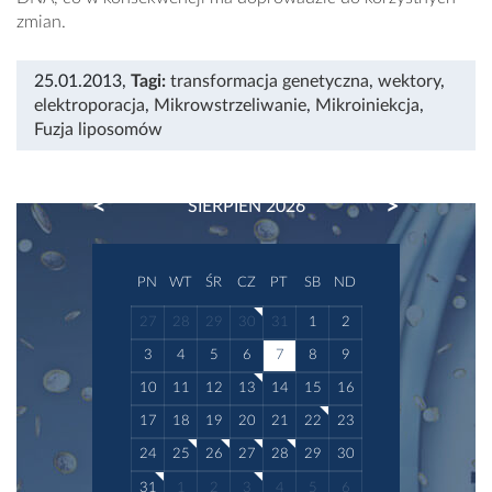
zmian.
25.01.2013
,
Tagi:
transformacja genetyczna
,
wektory
,
elektroporacja
,
Mikrowstrzeliwanie
,
Mikroiniekcja
,
Fuzja liposomów
PREVIOUS
NEXT
SIERPIEŃ 2026
PN
WT
ŚR
CZ
PT
SB
ND
27
28
29
30
31
1
2
3
4
5
6
7
8
9
10
11
12
13
14
15
16
17
18
19
20
21
22
23
24
25
26
27
28
29
30
31
1
2
3
4
5
6