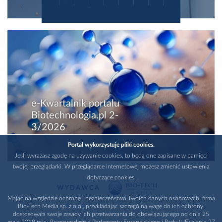
e-Kwartalnik portalu
Biotechnologia.pl 2-
3/2026
Portal wykorzystuje pliki cookies.
Jeśli wyrażasz zgodę na używanie cookies, to będą one zapisane w pamięci
twojej przeglądarki. W przeglądarce internetowej możesz zmienić ustawienia
dotyczące cookies.
WYDAWCA
Mając na względzie ochronę i bezpieczeństwo Twoich danych osobowych, firma
Bio-Tech Media sp. z o.o., przykładając szczególną wagę do ich ochrony,
dostosowała swoje zasady ich przetwarzania do obowiązującego od dnia 25