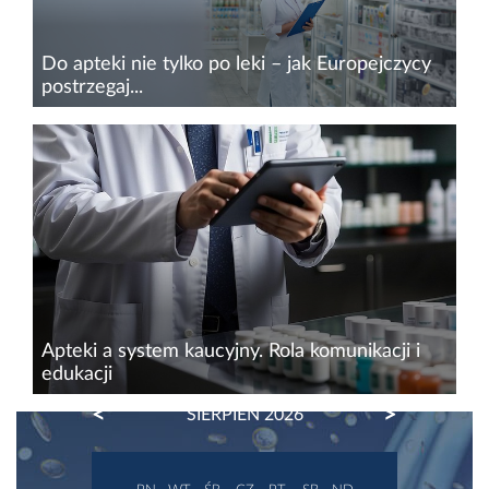
Do apteki nie tylko po leki – jak Europejczycy
postrzegaj...
Jak wynika z tegorocznej edycji STADA Health
Report, aż 58% Europejczyków deklaruje
zaufanie do farmaceutów. W kwestiach
związanych ze zdrowiem większym zaufaniem
cieszą się jedynie lekarze rodzinni...
Apteki a system kaucyjny. Rola komunikacji i
edukacji
PREVIOUS
NEXT
SIERPIEŃ 2026
System kaucyjny, który ma zacząć obowiązywać
w Polsce od 2025 r., to jedno z kluczowych
narzędzi walki z odpadami opakowaniowymi.