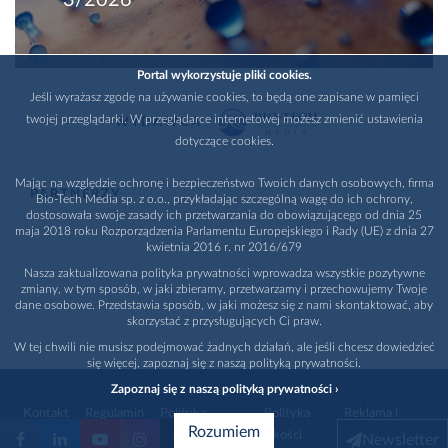
3/2026
Portal wykorzystuje pliki cookies.
Jeśli wyrażasz zgodę na używanie cookies, to będą one zapisane w pamięci
twojej przeglądarki. W przeglądarce internetowej możesz zmienić ustawienia
WYDAWCA
dotyczące cookies.
Mając na względzie ochronę i bezpieczeństwo Twoich danych osobowych, firma
PARTNERZY
Bio-Tech Media sp. z o.o., przykładając szczególną wagę do ich ochrony,
dostosowała swoje zasady ich przetwarzania do obowiązującego od dnia 25
maja 2018 roku Rozporządzenia Parlamentu Europejskiego i Rady (UE) z dnia 27
kwietnia 2016 r. nr 2016/679
Nasza zaktualizowana polityka prywatności wprowadza wszystkie pozytywne
zmiany, w tym sposób, w jaki zbieramy, przetwarzamy i przechowujemy Twoje
dane osobowe. Przedstawia sposób, w jaki możesz się z nami skontaktować, aby
skorzystać z przysługujących Ci praw.
W tej chwili nie musisz podejmować żadnych działań, ale jeśli chcesz dowiedzieć
się więcej, zapoznaj się z naszą polityką prywatności.
Zapoznaj się z naszą polityką prywatności ›
Kontakt
Regulamin
Polityka
Polityka
Reklama i
Rozumiem
prywatności
jakości
promocja
Newsletter