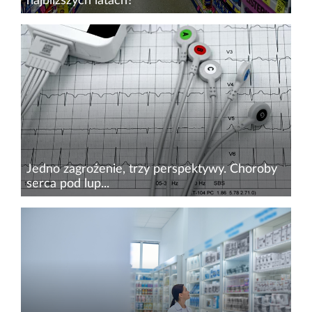
najbliższych latach?
Rynek farmaceutyczny dynamicznie się zmienia.
Nowości legislacyjne, planowane zmiany w
zakresie refundacji leków i systemie szczepień –
to wszystko jest przed nami. Badania społeczne
pokazują, że...
Jedno zagrożenie, trzy perspektywy. Choroby
serca pod lup...
Rosnąca liczba pacjentów, zmieniający się profil
kliniczny oraz narastające koszty systemowe
sprawiają, że choroby sercowo-naczyniowe
(CVD) pozostają jednym z największych
wyzwań zdrowia publicznego w...