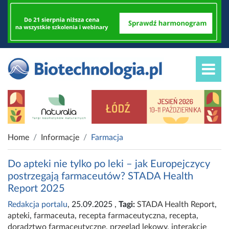
Home
Informacje
Farmacja
Do apteki nie tylko po leki – jak Europejczycy
postrzegają farmaceutów? STADA Health
Report 2025
Redakcja portalu
, 25.09.2025
,
Tagi:
STADA Health Report
,
apteki
,
farmaceuta
,
recepta farmaceutyczna
,
recepta
,
doradztwo farmaceutyczne
,
przegląd lekowy
,
interakcje