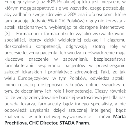
Europejczyków (i aż 40% Polaków) apteka jest miejscem, w
którym mogą zaopatrzyć się we wszystko, czego potrzebują,
aby zadbać o swoje zdrowie, a 28% zna i ufa osobom, które
tam pracują. Jedynie 5% (i 2% Polaków) nigdy nie korzysta z
aptek stacjonarnych, wybierając te dostępne internetowo.
[3] – Farmaceuci i farmaceutki to wysoko wykwalifikowani
specjaliści, którzy dzięki wieloletniej edukacji i ciągłemu
doskonaleniu kompetencji, odgrywają istotną rolę w
procesie leczenia pacjenta. Ich wiedza i doświadczenie mają
kluczowe znaczenie w zapewnieniu bezpieczeństwa
farmakoterapii, wspieraniu pacjentów w przestrzeganiu
zaleceń lekarskich i profilaktyce zdrowotnej. Fakt, że tak
wielu Europejczyków, w tym Polaków, odwiedza apteki,
mimo rosnącej dostępności zakupów online, świadczy o
tym, że doceniamy ich role i kompetencje. Cieszy również
to, że wciąż zdecydowanie bardziej wartościowa jest dla nas
porada lekarza, farmaceuty bądź innego specjalisty, a nie
odpowiedź uzyskania dzięki sztucznej inteligencji bądź
znaleziona w internetowej wyszukiwarce – mówi
Marta
Prechtlova, CHC Director, STADA Pharm
.