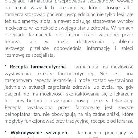
przeglądu farmaceuta przeprowadza szczegółowy wywiad
na temat wszystkich preparatów, które stosuje albo
zamierza stosować pacjent, uwzględniając nie tylko leki, ale
też suplementy, zioła, a nawet opisując stosowane wyroby
medyczne, w kontekście swojego stanu zdrowia. W ramach
przeglądu farmaceuta nie zmieni terapii zaleconej przez
lekarza, ale w razie dostrzeżenia problemu
lekowego przekaże odpowiednią informację i zaleci
rozmowę ze specjalistą.
* Recepta farmaceutyczna
– farmaceuta ma możliwość
wystawienia recepty farmaceutycznej. Nie jest ona
zastępstwem recepty lekarskiej i może zostać wystawiona
jedynie w sytuacji zagrożenia zdrowia lub życia, np. gdy
pacjent nie ma możliwości skontaktowania się z lekarzem
lub przychodnią i uzyskania nowej recepty lekarskiej.
Recepta wystawiona przez farmaceutę jest zawsze
pełnopłatna, tzn. nie obowiązują na nią żadne zniżki, które
mogłyby funkcjonować przy tradycyjnej recepcie od lekarza.
* Wykonywanie szczepień
– farmaceuci pracujący w