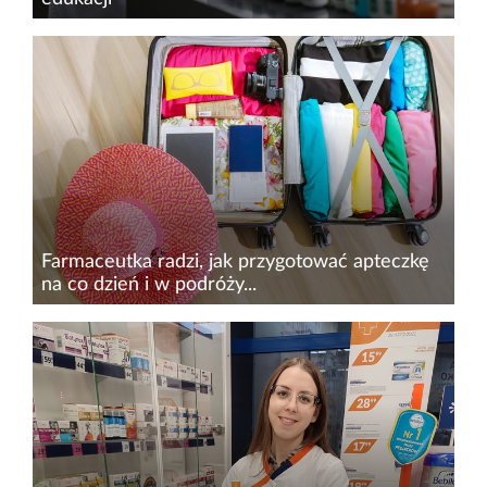
System kaucyjny, który ma zacząć obowiązywać
w Polsce od 2025 r., to jedno z kluczowych
narzędzi walki z odpadami opakowaniowymi.
Zgodnie z założeniami Ministerstwa Klimatu i
Środowiska&nbsp;jego...
Farmaceutka radzi, jak przygotować apteczkę
na co dzień i w podróży...
Zarówno w warunkach domowych, jak i
podczas wyjazdów wakacyjnych&nbsp;istotne
jest posiadanie właściwie skompletowanej
apteczki. Jej zawartość powinna umożliwiać
szybką reakcję w przypadku nagłych...