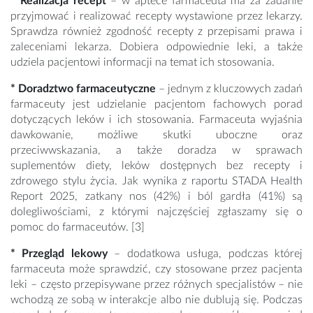
* Realizacja recept
– w aptece farmaceuta ma za zadanie
przyjmować i realizować recepty wystawione przez lekarzy.
Sprawdza również zgodność recepty z przepisami prawa i
zaleceniami lekarza. Dobiera odpowiednie leki, a także
udziela pacjentowi informacji na temat ich stosowania.
* Doradztwo farmaceutyczne
– jednym z kluczowych zadań
farmaceuty jest udzielanie pacjentom fachowych porad
dotyczących leków i ich stosowania. Farmaceuta wyjaśnia
dawkowanie, możliwe skutki uboczne oraz
przeciwwskazania, a także doradza w sprawach
suplementów diety, leków dostępnych bez recepty i
zdrowego stylu życia. Jak wynika z raportu STADA Health
Report 2025, zatkany nos (42%) i ból gardła (41%) są
dolegliwościami, z którymi najczęściej zgłaszamy się o
pomoc do farmaceutów. [3]
* Przegląd lekowy
– dodatkowa usługa, podczas której
farmaceuta może sprawdzić, czy stosowane przez pacjenta
leki – często przepisywane przez różnych specjalistów – nie
wchodzą ze sobą w interakcje albo nie dublują się. Podczas