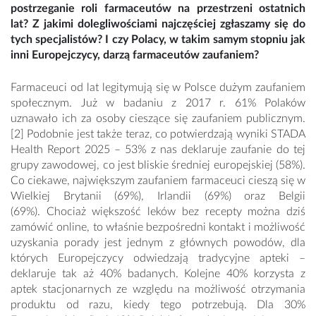
postrzeganie roli farmaceutów na przestrzeni ostatnich
lat? Z jakimi dolegliwościami najczęściej zgłaszamy się do
tych specjalistów? I czy Polacy, w takim samym stopniu jak
inni Europejczycy, darzą farmaceutów zaufaniem?
Farmaceuci od lat legitymują się w Polsce dużym zaufaniem
społecznym. Już w badaniu z 2017 r. 61% Polaków
uznawało ich za osoby cieszące się zaufaniem publicznym.
[2] Podobnie jest także teraz, co potwierdzają wyniki STADA
Health Report 2025 – 53% z nas deklaruje zaufanie do tej
grupy zawodowej, co jest bliskie średniej europejskiej (58%).
Co ciekawe, największym zaufaniem farmaceuci cieszą się w
Wielkiej Brytanii (69%), Irlandii (69%) oraz Belgii
(69%). Chociaż większość leków bez recepty można dziś
zamówić online, to właśnie bezpośredni kontakt i możliwość
uzyskania porady jest jednym z głównych powodów, dla
których Europejczycy odwiedzają tradycyjne apteki –
deklaruje tak aż 40% badanych. Kolejne 40% korzysta z
aptek stacjonarnych ze względu na możliwość otrzymania
produktu od razu, kiedy tego potrzebują. Dla 30%