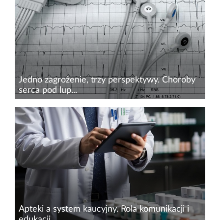
Jedno zagrożenie, trzy perspektywy. Choroby
serca pod lup...
Rosnąca liczba pacjentów, zmieniający się profil
kliniczny oraz narastające koszty systemowe
sprawiają, że choroby sercowo-naczyniowe
(CVD) pozostają jednym z największych
wyzwań zdrowia publicznego w...
Apteki a system kaucyjny. Rola komunikacji i
edukacji