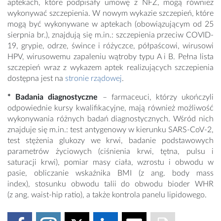
aptekach, które podpisały umowę z NFZ, mogą również
wykonywać szczepienia. W nowym wykazie szczepień, które
mogą być wykonywane w aptekach (obowiązującym od 25
sierpnia br.), znajdują się m.in.: szczepienia przeciw COVID-
19, grypie, odrze, śwince i różyczce, półpaścowi, wirusowi
HPV, wirusowemu zapaleniu wątroby typu A i B. Pełna lista
szczepień wraz z wykazem aptek realizujących szczepienia
dostępna jest na
stronie rządowej
.
* Badania diagnostyczne
– farmaceuci, którzy ukończyli
odpowiednie kursy kwalifikacyjne, mają również możliwość
wykonywania różnych badań diagnostycznych. Wśród nich
znajduje się m.in.: test antygenowy w kierunku SARS-CoV-2,
test stężenia glukozy we krwi, badanie podstawowych
parametrów życiowych (ciśnienia krwi, tętna, pulsu i
saturacji krwi), pomiar masy ciała, wzrostu i obwodu w
pasie, obliczanie wskaźnika BMI (z ang. body mass
index), stosunku obwodu talii do obwodu bioder WHR
(z ang. waist-hip ratio), a także kontrola panelu lipidowego.