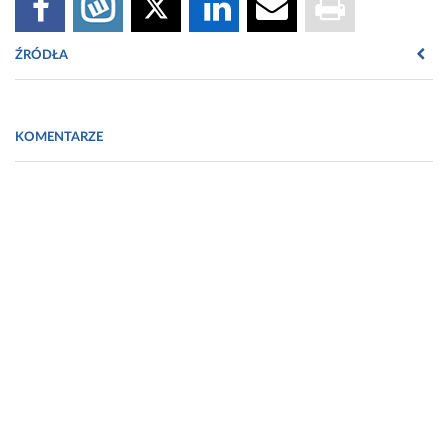
ŹRÓDŁA
[1] health-report-2025_en.pdf
KOMENTARZE
[2] Public Perception of Pharmacists in Poland - PMC
[3] health-report-2025_en.pdf
[4] Jw.
Fot. Biuro prasowe firmy STADA