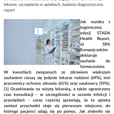
lekowe
,
szczepienia w aptekach
,
badania diagnostyczne
,
raport
Jak wynika z
tegorocznej
edycji STADA
Health Report,
aż 58%
Europejczyków
deklaruje
zaufanie do
farmaceutów.
W kwestiach związanych ze zdrowiem większym
zaufaniem cieszą się jedynie lekarze rodzinni (69%), inni
pracownicy ochrony zdrowia (61%) oraz naukowcy (59%).
[1] Oczekiwanie na wizytę lekarską, a także ograniczony
czas konsultacji – w szczególności w sezonie infekcji i
przeziębień – coraz częściej sprawiają, że to apteka
zamiast przychodni staje się pierwszym miejscem, do
którego pacjenci udają się po pomoc. Jak zmieniło się