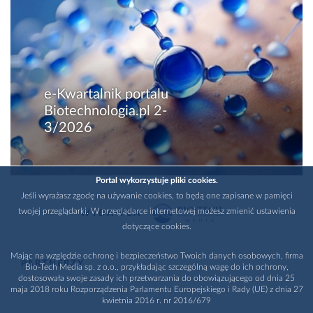
e-Kwartalnik portalu
Biotechnologia.pl 2-
3/2026
Portal wykorzystuje pliki cookies.
Jeśli wyrażasz zgodę na używanie cookies, to będą one zapisane w pamięci
twojej przeglądarki. W przeglądarce internetowej możesz zmienić ustawienia
WYDAWCA
dotyczące cookies.
Mając na względzie ochronę i bezpieczeństwo Twoich danych osobowych, firma
PARTNERZY
Bio-Tech Media sp. z o.o., przykładając szczególną wagę do ich ochrony,
dostosowała swoje zasady ich przetwarzania do obowiązującego od dnia 25
maja 2018 roku Rozporządzenia Parlamentu Europejskiego i Rady (UE) z dnia 27
kwietnia 2016 r. nr 2016/679