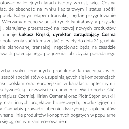
otować w kolejnych latach istotny wzrost, więc Cosma
ć, że obecność na rynku kapitałowym i status spółki
półek. Kolejnym etapem transakcji będzie przygotowanie
–
Wierzymy mocno w polski rynek kapitałowy, a przyszłe
kcji, planujemy przeznaczyć na rozwój nowych produktów
 – dodaje
Łukasz Kręski, dyrektor zarządzający Cosma
połączenia spółek ma zostać przyjęty do dnia 31 grudnia
esie planowanej transakcji negocjować będą na zasadzie
rawach potencjalnego połączenia lub zbycia posiadanego
rzeby rynku konopnych produktów farmaceutycznych,
 zespół specjalistów o uzupełniających się kompetencjach
nku polskim oraz europejskim w kanałach: aptecznym i
wą żywnością i oczywiście e-commerce. Warto podkreślić,
igiusz Czerniej, Ilirian Osmanaj oraz Piotr Stępniewski i
ky
oraz innych projektów biznesowych, produkcyjnych i
a Cannabis prowadzi obecnie dystrybucję suplementów
 własne linie produktów konopnych bogatych w popularne
ych się ogromnym zainteresowaniem.