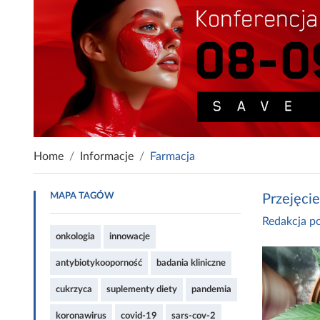
Home
Informacje
Farmacja
MAPA TAGÓW
Przejęci
Redakcja po
onkologia
innowacje
antybiotykooporność
badania kliniczne
cukrzyca
suplementy diety
pandemia
koronawirus
covid-19
sars-cov-2