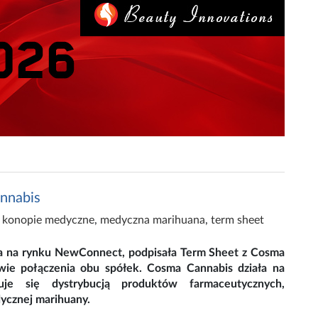
annabis
,
konopie medyczne
,
medyczna marihuana
,
term sheet
a na rynku NewConnect, podpisała Term Sheet z Cosma
wie połączenia obu spółek. Cosma Cannabis działa na
e się dystrybucją produktów farmaceutycznych,
ycznej marihuany.