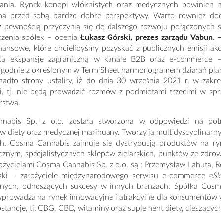
ania. Rynek konopi włóknistych oraz medycznych powinien n
a przed sobą bardzo dobre perspektywy. Warto również doda
 z pewnością przyczynią się do dalszego rozwoju połączonych s
czenia spółek – ocenia
Łukasz Górski, prezes zarządu Vabun
.
inansowe, które chcielibyśmy pozyskać z publicznych emisji a
oką ekspansję zagraniczną w kanale B2B oraz e-commerce
Zgodnie z określonym w Term Sheet harmonogramem działań plan 
nadto strony ustaliły, iż do dnia 30 września 2021 r. w zakr
i, tj. nie będą prowadzić rozmów z podmiotami trzecimi w sp
rstwa.
nabis Sp. z o.o. została stworzona w odpowiedzi na pot
 diety oraz medycznej marihuany. Tworzy ją multidyscyplinarny
h. Cosma Cannabis zajmuje się dystrybucją produktów na ry
cznym, specjalistycznych sklepów zielarskich, punktów ze zdro
ożycielami Cosma Cannabis Sp. z o.o. są : Przemysław Lahuta, Rem
ski – założyciele międzynarodowego serwisu e-commerce
eS
jnych, odnoszących sukcesy w innych branżach. Spółka Cosm
 wprowadza na rynek innowacyjne i atrakcyjne dla konsumentów
stancje, tj. CBG, CBD, witaminy oraz suplement diety, ciesząc