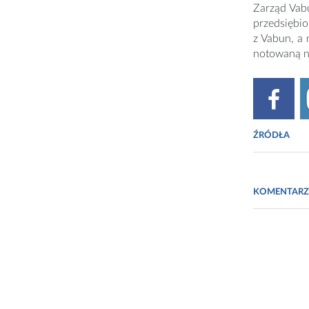
Zarząd Vabu
przedsiębio
z Vabun, a 
notowaną n
ŹRÓDŁA
Fot. https:
KOMENTARZ