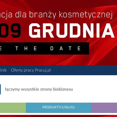
lnik
Oferty pracy Pracuj.pl
łączymy wszystkie strony biobiznesu
PRODUKTY/USŁUGI