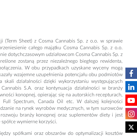
i (Term Sheet) z Cosma Cannabis Sp. z o.o. w sprawie
 przeniesienie całego majątku Cosma Cannabis Sp. z o.o.
ydanie dotychczasowym udziałowcom Cosma Cannabis Sp. z
eślone zostaną przez niezależnego biegłego rewidenta,
ie połączenia. W obu przypadkach uzyskane wyceny mogą
skazały wzajemne uzupełnienia potencjału obu podmiotów
a skali działalności dzięki wykorzystaniu występujących
Cannabis S.A. oraz kontynuacja działalności w branży
wności konopnej, opierając się na autorskich recepturach,
Full Spectrum, Canada Oil etc. W dalszej kolejności
rowadzanie na rynek wyrobów medycznych, w tym surowców
 rozwoju branży konopnej oraz suplementów diety i jest
 spółce wymierne korzyści.
iędzy spółkami oraz obszarów do optymalizacji kosztów