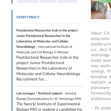
OFERTY PRACY
Postdoctoral Researcher (role in the project
Vabun S.A.
Junior Postdoctoral Researcher) in the
połączenia 
Laboratory of Molecular and Cellular
(spółka pr
Neurobiology
, International Institute of
o.o. akcji
Molecular and Cell Biology in Warsaw
wybranego 
Postdoctoral Researcher (role in the
zostać sko
project Junior Postdoctoral
oraz możliw
Researcher) in the Laboratory of
synergii. 
Molecular and Cellular Neurobiology
konopnej, w
Recruitment for...
markach wł
planowane 
farmaceuty
Lab manager / Technical support
, Instytut
przekonany,
Biologii Doświadczalnej im. M. Nenckiego PAN
The Nencki Institute of Experimental
– Po przep
Biology PAS is seeking a candidate for