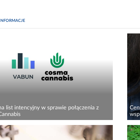
INFORMACJE
 list intencyjny w sprawie połączenia z
Cen
Cannabis
wspó
.A., spółka notowana na rynku NewConnect,
Cen
list intencyjny z Cosma Cannabis Sp. z o.o.
spec