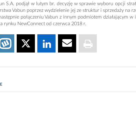
n S.A. podjął w lutym br. decyzję w sprawie wyboru opcji strat
rstwa Vabun poprzez wydzielenie jej ze struktur i sprzedaży na
następnie połączeniu Vabun z innym podmiotem działającym w in
a rynku NewConnect od czerwca 2018 r.
//pixabay.com/pl/photos/marihuana-konopie-indyjskie-chwast-6972581
E