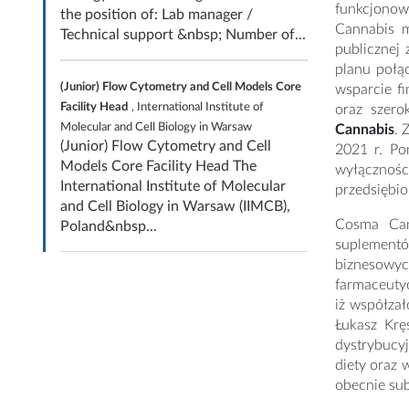
funkcjonow
the position of: Lab manager /
Cannabis m
Technical support &nbsp; Number of...
publicznej
planu połą
(Junior) Flow Cytometry and Cell Models Core
wsparcie f
Facility Head
, International Institute of
oraz szer
Molecular and Cell Biology in Warsaw
Cannabis
. 
(Junior) Flow Cytometry and Cell
2021 r. Po
Models Core Facility Head The
wyłącznośc
International Institute of Molecular
przedsiębio
and Cell Biology in Warsaw (IIMCB),
Cosma Can
Poland&nbsp...
suplementów
biznesowyc
farmaceuty
iż współzał
Łukasz Krę
dystrybucy
diety oraz
obecnie sub