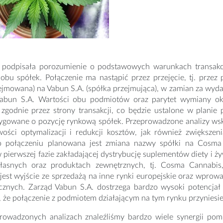
 podpisała porozumienie o podstawowych warunkach transakcj
obu spółek. Połączenie ma nastąpić przez przejęcie, tj. przez
zejmowana) na Vabun S.A. (spółka przejmująca), w zamian za w
 Vabun S.A. Wartości obu podmiotów oraz parytet wymiany okr
zgodnie przez strony transakcji, co będzie ustalone w plan
rygowane o pozycję rynkową spółek. Przeprowadzone analizy w
ości optymalizacji i redukcji kosztów, jak również zwiększeni
Po połączeniu planowana jest zmiana nazwy spółki na Cosma 
 pierwszej fazie zakładającej dystrybucję suplementów diety i ży
asnych oraz produktach zewnętrznych, tj. Cosma Cannabis, 
jest wyjście ze sprzedażą na inne rynki europejskie oraz wp
cznych. Zarząd Vabun S.A. dostrzega bardzo wysoki potencjał
 że połączenie z podmiotem działającym na tym rynku przyniesie
rowadzonych analizach znaleźliśmy bardzo wiele synergii pom