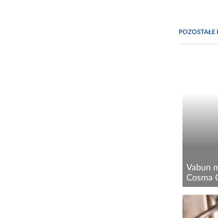
POZOSTAŁE 
Vabun ma
Cosma 
Vabun S
zawarła 