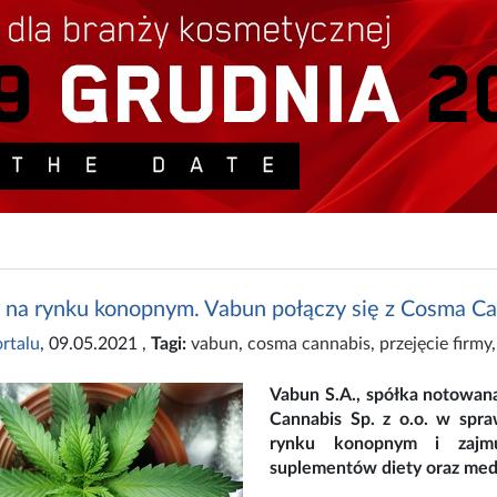
e na rynku konopnym. Vabun połączy się z Cosma C
rtalu
, 09.05.2021
,
Tagi:
vabun
,
cosma cannabis
,
przejęcie firmy
Vabun S.A., spółka notowan
Cannabis Sp. z o.o. w spra
rynku konopnym i zajmuj
suplementów diety oraz med