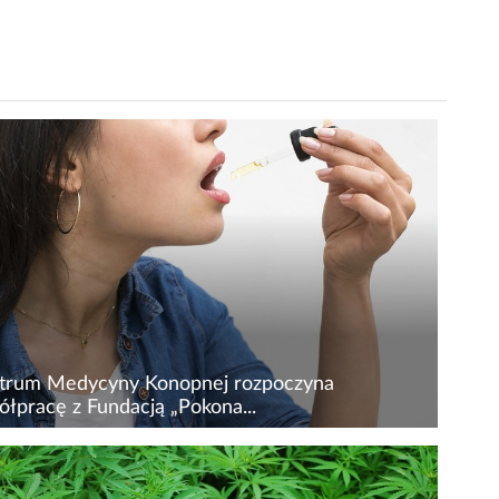
trum Medycyny Konopnej rozpoczyna
łpracę z Fundacją „Pokona...
trum Medycyny Konopnej&nbsp;– placówka,
jalizująca się w świadczeniu usług związanych z