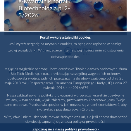
e-Kwartalnik portalu
Biotechnologia.pl 2-
3/2026
Portal wykorzystuje pliki cookies.
Jeśli wyrażasz zgodę na używanie cookies, to będą one zapisane w pamięci
twojej przeglądarki. W przeglądarce internetowej możesz zmienić ustawienia
WYDAWCA
dotyczące cookies.
Mając na względzie ochronę i bezpieczeństwo Twoich danych osobowych, firma
PARTNERZY
Bio-Tech Media sp. z o.o., przykładając szczególną wagę do ich ochrony,
dostosowała swoje zasady ich przetwarzania do obowiązującego od dnia 25
maja 2018 roku Rozporządzenia Parlamentu Europejskiego i Rady (UE) z dnia 27
kwietnia 2016 r. nr 2016/679
Nasza zaktualizowana polityka prywatności wprowadza wszystkie pozytywne
zmiany, w tym sposób, w jaki zbieramy, przetwarzamy i przechowujemy Twoje
dane osobowe. Przedstawia sposób, w jaki możesz się z nami skontaktować, aby
skorzystać z przysługujących Ci praw.
W tej chwili nie musisz podejmować żadnych działań, ale jeśli chcesz dowiedzieć
się więcej, zapoznaj się z naszą polityką prywatności.
Zapoznaj się z naszą polityką prywatności ›