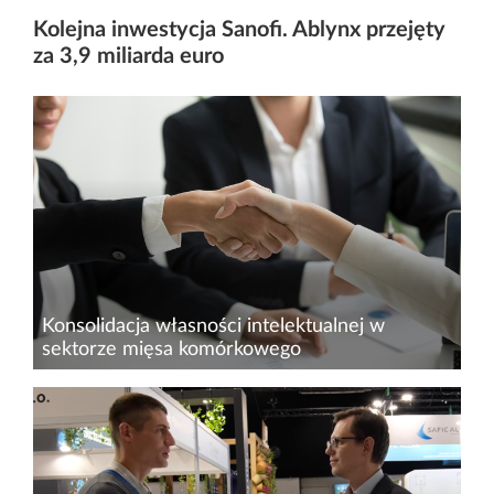
Kolejna inwestycja Sanofi. Ablynx przejęty
za 3,9 miliarda euro
Konsolidacja własności intelektualnej w
sektorze mięsa komórkowego
Sektor mięsa komórkowego znajduje się w fazie
intensywnej reorganizacji, której centralnym
elementem staje się obrót własnością
intelektualną. W warunkach ograniczonego