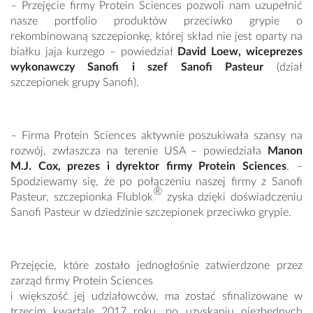
–
Przejęcie firmy Protein Sciences pozwoli nam uzupełnić
nasze portfolio produktów przeciwko grypie o
rekombinowaną szczepionkę, której skład nie jest oparty na
białku jaja kurzego – powiedział
David Loew, wiceprezes
wykonawczy Sanofi i szef Sanofi Pasteur
(dział
szczepionek grupy Sanofi).
–
Firma Protein Sciences aktywnie poszukiwała szansy na
rozwój, zwłaszcza na terenie USA – powiedziała
Manon
M.J. Cox, prezes i dyrektor firmy Protein Sciences
. –
Spodziewamy się, że po połączeniu naszej firmy z Sanofi
®
Pasteur, szczepionka Flublok
zyska dzięki doświadczeniu
Sanofi Pasteur w dziedzinie szczepionek przeciwko grypie.
Przejęcie, które zostało jednogłośnie zatwierdzone przez
zarząd firmy Protein Sciences
i większość jej udziałowców, ma zostać sfinalizowane w
trzecim kwartale 2017 roku, po uzyskaniu niezbędnych