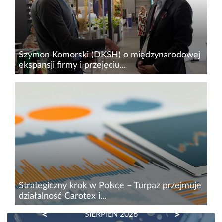
finansowania, wysokich kosztów...
Szymon Komorski (DKSH) o międzynarodowej
ekspansji firmy i przejęciu...
Kontynuujemy cykl wywiadów z targów HPCI
CEE, które odbyły się w Warszawie w dniach
24-25 września 2025 r. Tym razem rozmowa z
Szymonem Komorskim z DKSH, który opowiada
o międzynarodowej ekspansji...
Strategiczny krok w Polsce – Turpaz przejmuje
działalność Carotex i...
PREVIOUS
NEXT
SIERPIEŃ 2026
Turpaz Industries Ltd. – międzynarodowa firma