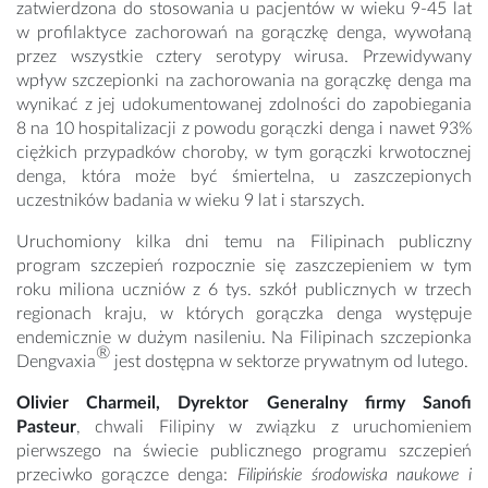
zatwierdzona do stosowania u pacjentów w wieku 9-45 lat
w profilaktyce zachorowań na gorączkę denga, wywołaną
przez wszystkie cztery serotypy wirusa. Przewidywany
wpływ szczepionki na zachorowania na gorączkę denga ma
wynikać z jej udokumentowanej zdolności do zapobiegania
8 na 10 hospitalizacji z powodu gorączki denga i nawet 93%
ciężkich przypadków choroby, w tym gorączki krwotocznej
denga, która może być śmiertelna, u zaszczepionych
uczestników badania w wieku 9 lat i starszych.
Uruchomiony kilka dni temu na Filipinach publiczny
program szczepień rozpocznie się zaszczepieniem w tym
roku miliona uczniów z 6 tys. szkół publicznych w trzech
regionach kraju, w których gorączka denga występuje
endemicznie w dużym nasileniu. Na Filipinach szczepionka
®
Dengvaxia
jest dostępna w sektorze prywatnym od lutego.
Olivier Charmeil, Dyrektor Generalny firmy Sanofi
Pasteur
, chwali Filipiny w związku z uruchomieniem
pierwszego na świecie publicznego programu szczepień
przeciwko gorączce denga:
Filipińskie środowiska naukowe i