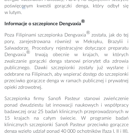
poświęconym kwestii gorączki denga, który odbył się
iii
w lutym.
®
Informacje o szczepionce Dengvaxia
®
Poza Filipinami szczepionka Dengvaxia
została, jak do tej
pory, zarejestrowana również w Meksyku, Brazylii i
Salwadorze. Procedury rejestracyjne dotyczące preparatu
®
Dengvaxia
trwają obecnie w krajach, w których
zwalczanie gorączki denga stanowi priorytet dla zdrowia
publicznego. Dawki szczepionki zostały już wysłane i
odebrane na Filipinach, aby wspierać dostęp do szczepionki
przeciwko gorączce denga w ramach publicznej i prywatnej
opieki zdrowotnej.
Szczepionka firmy Sanofi Pasteur stanowi zwieńczenie
ponad dwudziestu lat innowacji naukowych i współpracy
badawczej oraz 25 badań klinicznych przeprowadzonych w
15 krajach na całym świecie. W programie badań
klinicznych szczepionki Sanofi Pasteur przeciwko gorączce
denga wzięło udział ponad 40 000 ochotników (faza I, II i III),