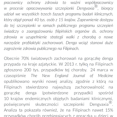
pracownicy ochrony zdrowia to ważni współpracownicy
®
w procesie opracowywania szczepionki Dengvaxia
, biorący
udział we wszystkich trzech fazach programu badań klinicznych,
który objął ponad 40 tys. osób z 15 krajów. Zapewnienie dostępu
do tej szczepionki w ramach publicznego programu szczepień
świadczy o zaangażowaniu filipińskich organów ds. ochrony
zdrowia w uzupełnienie strategii walki z chorobą o nowe
narzędzie profilaktyki zachorowań. Denga wciąż stanowi duże
zagrożenie zdrowia publicznego na Filipinach.
Obecnie 70% światowych zachorowań na gorączkę denga
przypada na kraje azjatyckie. W 2013 r. tylko na Filipinach
i
zgłoszono 200 tys. przypadków tej choroby.
24 marca w
czasopiśmie
The New England Journal of Medicine
opublikowano wyniki nowej analizy, zgodnie z którą na
Filipinach stwierdzono najwyższą zachorowalność na
gorączkę denga (potwierdzone przypadki) spośród
10 krajów endemicznych objętych badaniami klinicznymi,
®
poświęconymi skuteczności szczepionki Dengvaxia
.
Analiza ta pokazała również, że na Filipinach nawet 15%
przypadków chorób przebiegających z gorączką u dzieci w