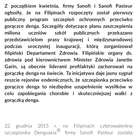
Z początkiem kwietnia, firmy Sanofi i Sanofi Pasteur
ogłosiły, że na Filipinach rozpoczęty został pierwszy
publiczny program szczepień ochronnych przeciwko
gorączce denga. Szczegóły dotyczące planu zaszczepienia
miliona uczniów szkół publicznych przekazano
przedstawicielom prasy krajowej i międzynarodowej
podczas uroczystej inauguracji, którą zorganizował
filipiński Departament Zdrowia. Filipińskie organy ds.
zdrowia pod kierownictwem Minister Zdrowia Janette
Garin, są obecnie liderami profilaktyki zachorowań na
gorączkę denga na świecie. Ta inicjatywa daje jasny sygnał
reszcie rejonów endemicznych, że szczepionka przeciwko
gorączce denga to niezbędne uzupełnienie wysiłków w
celu zapobiegania chorobie i skuteczniejszej walki z
gorączką denga.
22 grudnia 2015 r. na Filipinach czterowalentna
®
szczepionka Dengvaxia
firmy Sanofi Pasteur została