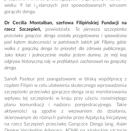
wieku 9 lat i starszych jest spowodowanych wirusem
ii
gorączki denga.
Dr Cecilia Montalban, szefowa Filipińskiej Fundacji na
rzecz Szczepień,
powiedziała:
Ta pierwsza szczepionka
przeciwko gorączce denga została przygotowana i sprawdzona
pod kątem skuteczności w państwach takich jak Filipiny, gdzie
walka z gorączką denga to priorytet dla zdrowia publicznego.
Jako lekarz i jednocześnie matka jestem dumna, że mój kraj
odgrywa historyczną rolę w profilaktyce zachorowań na gorączkę
denga.
Sanofi Pasteur jest zaangażowane w bliską współpracę z
rządem Filipin w celu ułatwienia skutecznego wprowadzenia
szczepionki przeciwko gorączce denga oraz monitorowania
wpływu tej szczepionki w kraju przy użyciu rozwiniętego
planu komunikacji i nadzoru porejestracyjnego. Takie
aktywności są zgodne z wezwaniem do działania,
skierowanym do różnych państw przez Azjatycką Inicjatywę
na rzecz Szczepień przeciwko Gorączce Denga (ang.
Asian
Dengue Vaccination Advocacy
, ADVA) na azjatyckim szczycie