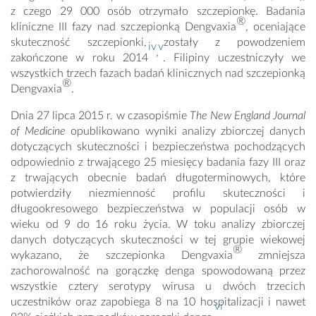
z czego 29 000 osób otrzymało szczepionkę. Badania
®
kliniczne III fazy nad szczepionką Dengvaxia
, oceniające
skuteczność szczepionki, zostały z powodzeniem
iv
v
,
zakończone w roku 2014
. Filipiny uczestniczyły we
wszystkich trzech fazach badań klinicznych nad szczepionką
®
Dengvaxia
.
Dnia 27 lipca 2015 r. w czasopiśmie
The New England Journal
of Medicine
opublikowano wyniki analizy zbiorczej danych
dotyczących skuteczności i bezpieczeństwa pochodzących
odpowiednio z trwającego 25 miesięcy badania fazy III oraz
z trwających obecnie badań długoterminowych, które
potwierdziły niezmienność profilu skuteczności i
długookresowego bezpieczeństwa w populacji osób w
wieku od 9 do 16 roku życia. W toku analizy zbiorczej
danych dotyczących skuteczności w tej grupie wiekowej
®
wykazano, że szczepionka Dengvaxia
zmniejsza
zachorowalność na gorączkę denga spowodowaną przez
wszystkie cztery serotypy wirusa u dwóch trzecich
uczestników oraz zapobiega 8 na 10 hospitalizacji i nawet
vi