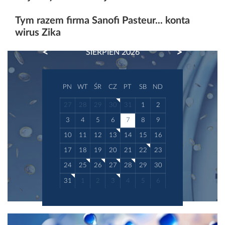
Tym razem firma Sanofi Pasteur... konta
wirus Zika
PREVIOUS
NEXT
SIERPIEŃ 2026
PN
WT
ŚR
CZ
PT
SB
ND
27
28
29
30
31
1
2
3
4
5
6
7
8
9
10
11
12
13
14
15
16
17
18
19
20
21
22
23
24
25
26
27
28
29
30
31
1
2
3
4
5
6