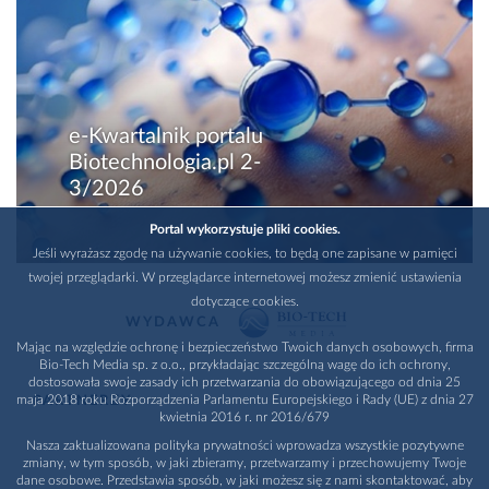
e-Kwartalnik portalu
Biotechnologia.pl 2-
3/2026
Portal wykorzystuje pliki cookies.
Jeśli wyrażasz zgodę na używanie cookies, to będą one zapisane w pamięci
twojej przeglądarki. W przeglądarce internetowej możesz zmienić ustawienia
dotyczące cookies.
WYDAWCA
Mając na względzie ochronę i bezpieczeństwo Twoich danych osobowych, firma
Bio-Tech Media sp. z o.o., przykładając szczególną wagę do ich ochrony,
dostosowała swoje zasady ich przetwarzania do obowiązującego od dnia 25
maja 2018 roku Rozporządzenia Parlamentu Europejskiego i Rady (UE) z dnia 27
PARTNERZY
kwietnia 2016 r. nr 2016/679
Nasza zaktualizowana polityka prywatności wprowadza wszystkie pozytywne
zmiany, w tym sposób, w jaki zbieramy, przetwarzamy i przechowujemy Twoje
dane osobowe. Przedstawia sposób, w jaki możesz się z nami skontaktować, aby