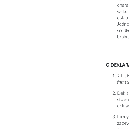
chara
wskut
ostat
Jedno
środk
braki
O DEKLAR
21 st
farmac
Dekla
stowa
dekla
Firmy
zapew