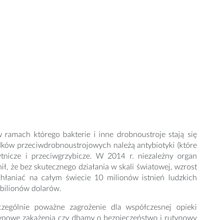
ramach którego bakterie i inne drobnoustroje stają się
dków przeciwdrobnoustrojowych należą antybiotyki (które
ytnicze i przeciwgrzybicze. W 2014 r. niezależny organ
, że bez skutecznego działania w skali światowej, wzrost
łaniać na całym świecie 10 milionów istnień ludzkich
 bilionów dolarów.
zególnie poważne zagrożenie dla współczesnej opieki
typowe zakażenia czy dbamy o bezpieczeństwo i rutynowy