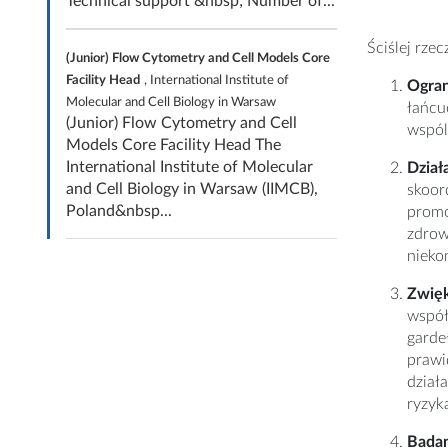
Technical support &nbsp; Number of...
Ściślej rze
(Junior) Flow Cytometry and Cell Models Core
Facility Head
, International Institute of
Ogra
Molecular and Cell Biology in Warsaw
łańcu
(Junior) Flow Cytometry and Cell
wspól
Models Core Facility Head The
International Institute of Molecular
Dział
and Cell Biology in Warsaw (IIMCB),
skoor
Poland&nbsp...
promo
zdrow
nieko
Zwię
współ
garde
prawi
dział
ryzyk
Badan