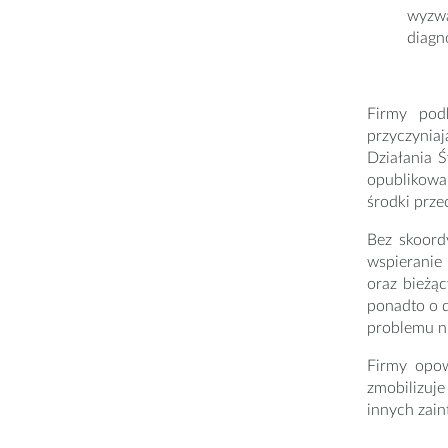
wyzw
diagn
Firmy pod
przyczynia
Działania 
opublikowa
środki prz
Bez skoord
wspieranie
oraz bieżą
ponadto o 
problemu n
Firmy opow
zmobilizuj
innych zai