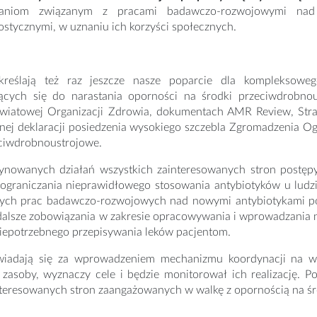
aniom związanym z pracami badawczo-rozwojowymi nad n
ostycznymi, w uznaniu ich korzyści społecznych.
kreślają też raz jeszcze nasze poparcie dla kompleksowe
jących się do narastania oporności na środki przeciwdrobno
Światowej Organizacji Zdrowia, dokumentach AMR Review, Stra
nej deklaracji posiedzenia wysokiego szczebla Zgromadzenia 
eciwdrobnoustrojowe.
ynowanych działań wszystkich zainteresowanych stron postę
 ograniczania nieprawidłowego stosowania antybiotyków u ludzi
cych prac badawczo-rozwojowych nad nowymi antybiotykami pop
dalsze zobowiązania w zakresie opracowywania i wprowadzania
iepotrzebnego przepisywania leków pacjentom.
iadają się za wprowadzeniem mechanizmu koordynacji na wy
e zasoby, wyznaczy cele i będzie monitorował ich realizację.
nteresowanych stron zaangażowanych w walkę z opornością na ś