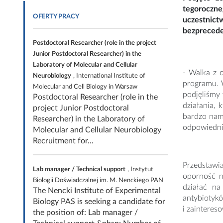
tegoroczne
OFERTY PRACY
uczestnic
bezprecede
Postdoctoral Researcher (role in the project
Junior Postdoctoral Researcher) in the
Laboratory of Molecular and Cellular
- Walka z 
Neurobiology
, International Institute of
programu. 
Molecular and Cell Biology in Warsaw
podjęliśmy 
Postdoctoral Researcher (role in the
działania,
project Junior Postdoctoral
bardzo nam
Researcher) in the Laboratory of
odpowiednie
Molecular and Cellular Neurobiology
Recruitment for...
Przedstawi
Lab manager / Technical support
, Instytut
oporność n
Biologii Doświadczalnej im. M. Nenckiego PAN
działać na
The Nencki Institute of Experimental
antybioty
Biology PAS is seeking a candidate for
i zainteres
the position of: Lab manager /