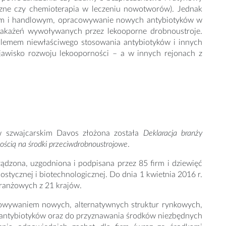
iczne czy chemioterapia w leczeniu nowotworów). Jednak
ym i handlowym, opracowywanie nowych antybiotyków w
y zakażeń wywoływanych przez lekooporne drobnoustroje.
blemem niewłaściwego stosowania antybiotyków i innych
zjawisko rozwoju lekooporności – a w innych rejonach z
 szwajcarskim Davos złożona została
Deklaracja branży
nością na środki przeciwdrobnoustrojowe
.
ządzona, uzgodniona i podpisana przez 85 firm i dziewięć
tycznej i biotechnologicznej. Do dnia 1 kwietnia 2016 r.
 branżowych z 21 krajów.
cowywaniem nowych, alternatywnych struktur rynkowych,
 antybiotyków oraz do przyznawania środków niezbędnych