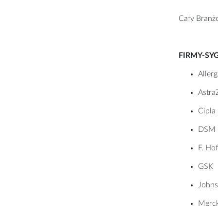
Cały Branż
FIRMY-SY
Aller
Astra
Cipla
DSM S
F. Ho
GSK
Johns
Merck