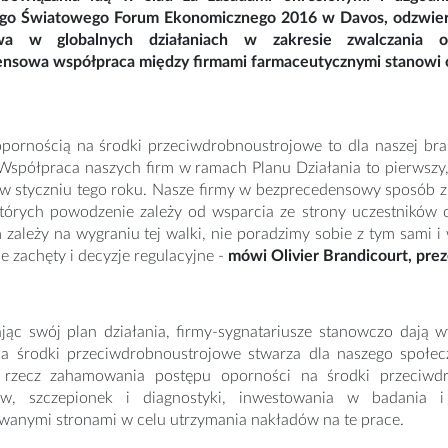
go Światowego Forum Ekonomicznego 2016 w Davos, odzwierci
twa w globalnych działaniach w zakresie zwalczania o
nsowa współpraca między firmami farmaceutycznymi stanowi o
opornością na środki przeciwdrobnoustrojowe to dla naszej bra
Współpraca naszych firm w ramach Planu Działania to pierwszy,
w styczniu tego roku. Nasze firmy w bezprecedensowy sposób zb
 których powodzenie zależy od wsparcia ze strony uczestników
 zależy na wygraniu tej walki, nie poradzimy sobie z tym sami
 zachęty i decyzje regulacyjne -
mówi Olivier Brandicourt, prez
ając swój plan działania, firmy-sygnatariusze stanowczo dają 
a środki przeciwdrobnoustrojowe stwarza dla naszego społec
 rzecz zahamowania postępu oporności na środki przeciwd
ków, szczepionek i diagnostyki, inwestowania w badania
owanymi stronami w celu utrzymania nakładów na te prace.