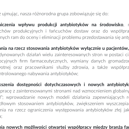
cz ujmując, nasza różnorodna grupa zobowiązuje się do:
niczenia wpływu produkcji antybiotyków na środowisko
, 
chów produkcyjnych i łańcuchów dostaw oraz do współpra
nych ram do oceny i eliminacji problemu przedostawania się an
ania na rzecz stosowania antybiotyków wyłącznie u pacjentów,
dynowanych działań wielu zainteresowanych stron w postaci cią
cyjnych firm farmaceutycznych, wymiany danych gromadzo
otnej oraz pracownikami służby zdrowia, a także współpr
ntrolowanego nabywania antybiotyków;
kszenia dostępności dotychczasowych i nowych antybiotyk
pracę z zainteresowanymi stronami nad wzmocnieniem globalny
ł”; wprowadzanie nowych modeli działania zapewniających 
dłowym stosowaniem antybiotyków, zwiększeniem wyszczepialn
ania na rzecz ograniczenia występowania antybiotyków złej j
a;
ia nowych możliwości otwartej współpracy między branżą f