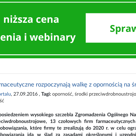
rmaceutyczne rozpoczynają walkę z opornością na 
rtalu
, 27.09.2016
,
Tagi:
oporność
,
środki przeciwdrobnoustroj
ść
posiedzeniem wysokiego szczebla Zgromadzenia Ogólnego N
eciwdrobnoustrojowe, 13 czołowych firm farmaceutycznych 
obowiązania, które firmy te zrealizują do 2020 r. w celu og
obowiązania idą w ślad za zasadami określonymi i uzgodn