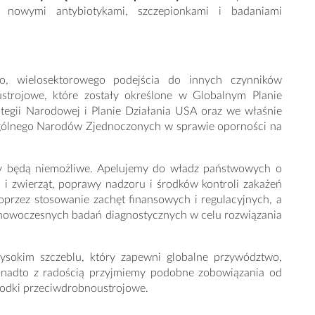
owymi antybiotykami, szczepionkami i badaniami
go, wielosektorowego podejścia do innych czynników
ustrojowe, które zostały określone w Globalnym Planie
tegii Narodowej i Planie Działania USA oraz we właśnie
Ogólnego Narodów Zjednoczonych w sprawie oporności na
py będą niemożliwe. Apelujemy do władz państwowych o
 i zwierząt, poprawy nadzoru i środków kontroli zakażeń
rzez stosowanie zachęt finansowych i regulacyjnych, a
 nowoczesnych badań diagnostycznych w celu rozwiązania
sokim szczeblu, który zapewni globalne przywództwo,
 Ponadto z radością przyjmiemy podobne zobowiązania od
rodki przeciwdrobnoustrojowe.