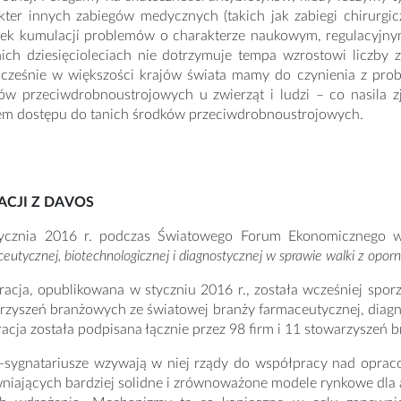
kter innych zabiegów medycznych (takich jak zabiegi chirurg
ek kumulacji problemów o charakterze naukowym, regulacyjn
nich dziesięcioleciach nie dotrzymuje tempa wzrostowi liczb
cześnie w większości krajów świata mamy do czynienia z pro
ów przeciwdrobnoustrojowych u zwierząt i ludzi – co nasila 
em dostępu do tanich środków przeciwdrobnoustrojowych.
ACJI Z DAVOS
ycznia 2016 r. podczas Światowego Forum Ekonomicznego w
eutycznej, biotechnologicznej i diagnostycznej w sprawie walki z opor
racja, opublikowana w styczniu 2016 r., została wcześniej spor
rzyszeń branżowych ze światowej branży farmaceutycznej, diagnos
racja została podpisana łącznie przez 98 firm i 11 stowarzyszeń
-sygnatariusze wzywają w niej rządy do współpracy nad opra
niających bardziej solidne i zrównoważone modele rynkowe dla