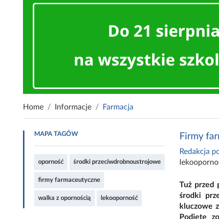
Home
Informacje
Farmacja
MAPA TAGÓW
Firmy fa
Redakcja po
lekooporno
oporność
środki przeciwdrobnoustrojowe
firmy farmaceutyczne
Tuż przed 
środki prz
walka z opornością
lekooporność
kluczowe z
Podjęte z