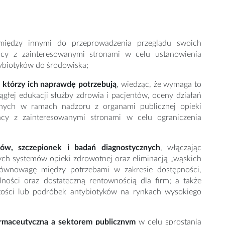
między innymi do przeprowadzenia przeglądu swoich
cy z zainteresowanymi stronami w celu ustanowienia
tybiotyków do środowiska;
 którzy ich naprawdę potrzebują
, wiedząc, że wymaga to
głej edukacji służby zdrowia i pacjentów, oceny działań
nych w ramach nadzoru z organami publicznej opieki
acy z zainteresowanymi stronami w celu ograniczenia
ów, szczepionek i badań diagnostycznych
, włączając
ch systemów opieki zdrowotnej oraz eliminacją „wąskich
równowagę między potrzebami w zakresie dostępności,
ości oraz dostateczną rentownością dla firm; a także
akości lub podróbek antybiotyków na rynkach wysokiego
armaceutyczną a sektorem publicznym
w celu sprostania