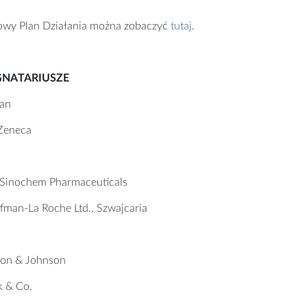
owy Plan Działania można zobaczyć
tutaj
.
GNATARIUSZE
gan
Zeneca
inochem Pharmaceuticals
ffman-La Roche Ltd., Szwajcaria
on & Johnson
 & Co.