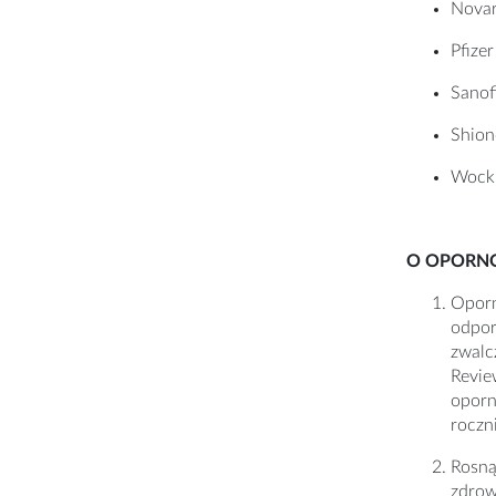
Novar
Pfizer
Sanof
Shion
Wock
O OPORN
Oporn
odpor
zwalc
Revie
oporn
roczn
Rosną
zdrow