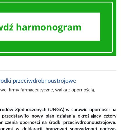
środki przeciwdrobnoustrojowe
owe
,
firmy farmaceutyczne
,
walka z opornością
,
arodów Zjednoczonych (UNGA) w sprawie oporności na
przedstawiło nowy plan działania określający cztery
raniczenia oporności na środki przeciwdrobnoustrojowe.
ionymi w deklaracji branżowej sporządzonej podczas