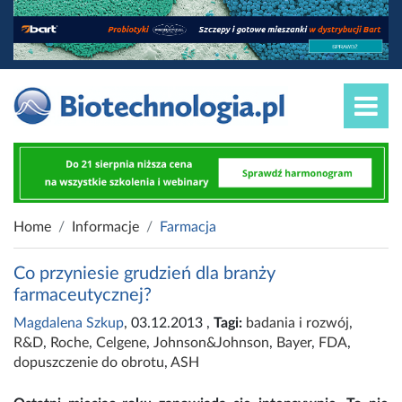
Home
Informacje
Farmacja
Co przyniesie grudzień dla branży
farmaceutycznej?
Magdalena Szkup
, 03.12.2013
,
Tagi:
badania i rozwój
,
R&D
,
Roche
,
Celgene
,
Johnson&Johnson
,
Bayer
,
FDA
,
dopuszczenie do obrotu
,
ASH