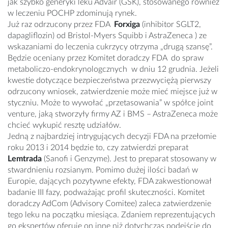
jak szybko generyki leku Advair (GSK), stosowanego również
w leczeniu POCHP zdominują rynek.
Już raz odrzucony przez FDA
Forxiga
(inhibitor SGLT2,
dapagliflozin) od Bristol-Myers Squibb i AstraZeneca ) ze
wskazaniami do leczenia cukrzycy otrzyma „drugą szansę”.
Będzie oceniany przez Komitet doradczy FDA do spraw
metaboliczo-endokrynologcznych w dniu 12 grudnia. Jeżeli
kwestie dotyczące bezpieczeństwa przezwyciężą pierwszy
odrzucony wniosek, zatwierdzenie może mieć miejsce już w
styczniu. Może to wywołać „przetasowania” w spółce joint
venture, jaką stworzyły firmy AZ i BMS – AstraZeneca może
chcieć wykupić resztę udziałów.
Jedną z najbardziej intrygujących decyzji FDA na przełomie
roku 2013 i 2014 będzie to, czy zatwierdzi preparat
Lemtrada
(Sanofi i Genzyme). Jest to preparat stosowany w
stwardnieniu rozsianym. Pomimo dużej ilości badań w
Europie, dających pozytywne efekty, FDA zakwestionował
badanie III fazy, podważając profil skuteczności. Komitet
doradczy AdCom (Advisory Comitee) zaleca zatwierdzenie
tego leku na początku miesiąca. Zdaniem reprezentujących
go ekspertów oferuje on inne niż dotychczas podejście do