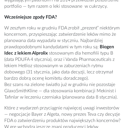
wygasającym patentom i na 2014 przewidział poszerzenie
portfolio
—
tym razem o leki stosowane w cukrzycy.
Wcześniejsze zgody FDA?
W zeszłym roku w grudniu FDA zrobił „prezent” niektórym
koncernom, przyspieszając zatwierdzenie leków mimo że
planowana data wypadała w styczniu. Najbardziej
prawdopodobnymi kandydatami w tym roku są:
Biogen
Idec z lekiem Alprolix
stosowanym dla hemofilii typu B
(data PDUFA 4 stycznia), oraz i Vanda Pharmaceuticals z
lekiem Hetlioz stosowanym w zaburzeniach rytmu
dobowego (31 stycznia, jako data decyzji, lecz otrzymał
bardzo dobrą ocenę komitetu doradczego).
Bez szans na zielone światło już w grudniu nie pozostaje
GlaxoSmithKline
—
dla stosowania kombinacji Mekinist i
Tafinlar w leczeniu czerniaka (planowana data 8 stycznia).
Które z wydarzeń przyciągnie najwięcej uwagi inwestorów
—
negocjacje Bayer z Algeta, nowy prezes Teva czy decyzje
FDA o zatwierdzeniu produktów największych koncernów?
W grę wchodzą jeszcze znani producenci leków