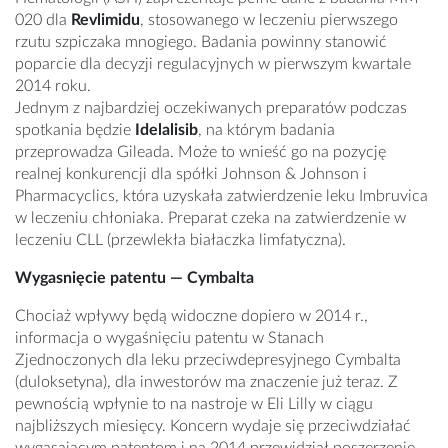
020 dla
Revlimidu
, stosowanego w leczeniu pierwszego
rzutu szpiczaka mnogiego. Badania powinny stanowić
poparcie dla decyzji regulacyjnych w pierwszym kwartale
2014 roku.
Jednym z najbardziej oczekiwanych preparatów podczas
spotkania będzie
Idelalisib
, na którym badania
przeprowadza Gileada. Może to wnieść go na pozycję
realnej konkurencji dla spółki Johnson & Johnson i
Pharmacyclics, która uzyskała zatwierdzenie leku Imbruvica
w leczeniu chłoniaka. Preparat czeka na zatwierdzenie w
leczeniu CLL (przewlekła białaczka limfatyczna).
Wygasnięcie patentu
—
Cymbalta
Chociaż wpływy będą widoczne dopiero w 2014 r.,
informacja o wygaśnięciu patentu w Stanach
Zjednoczonych dla leku przeciwdepresyjnego Cymbalta
(duloksetyna), dla inwestorów ma znaczenie już teraz. Z
pewnością wpłynie to na nastroje w Eli Lilly w ciągu
najbliższych miesięcy. Koncern wydaje się przeciwdziałać