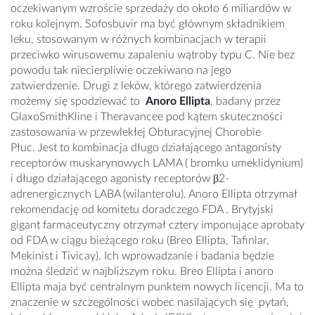
oczekiwanym wzroście sprzedaży do około 6 miliardów w
roku kolejnym. Sofosbuvir ma być głównym składnikiem
leku, stosowanym w różnych kombinacjach w terapii
przeciwko wirusowemu zapaleniu wątroby typu C. Nie bez
powodu tak niecierpliwie oczekiwano na jego
zatwierdzenie. Drugi z leków, którego zatwierdzenia
możemy się spodziewać to
Anoro Ellipta
, badany przez
GlaxoSmithKline i Theravancee pod kątem skuteczności
zastosowania w przewlekłej Obturacyjnej Chorobie
Płuc. Jest to kombinacja długo działającego antagonisty
receptorów muskarynowych LAMA ( bromku umeklidynium)
i długo działającego agonisty receptorów β2-
adrenergicznych LABA (wilanterolu). Anoro Ellipta otrzymał
rekomendację od komitetu doradczego FDA . Brytyjski
gigant farmaceutyczny otrzymał cztery imponujące aprobaty
od FDA w ciągu bieżącego roku (Breo Ellipta, Tafinlar,
Mekinist i Tivicay). Ich wprowadzanie i badania będzie
można śledzić w najbliższym roku. Breo Ellipta i anoro
Ellipta maja być centralnym punktem nowych licencji. Ma to
znaczenie w szczególności wobec nasilających się pytań,