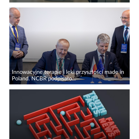
Rosnący eksport oraz nakłady na działania B+R
– tak wygląda obecnie polski rynek
biotech&nbsp;oraz medtech. Przedsiębiorstwa z
tych sektorów odnoszą sukcesy nie tylko w
Polsce, ale także na rynkach...
Innowacyjne terapie i leki przyszłości made in
Poland. NCBR podpisało...
W wyniku pozytywnej oceny w konkursie
„Ścieżka SMART – Projekty realizowane w
konsorcjach” Narodowe Centrum Badań i
Rozwoju oraz Selvita S.A. podpisały umowę o
dofinansowanie projektu ukierunkowanego...