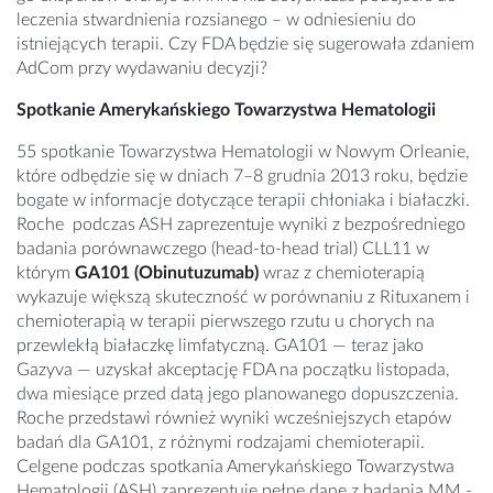
leczenia stwardnienia rozsianego – w odniesieniu do
istniejących terapii. Czy FDA będzie się sugerowała zdaniem
AdCom przy wydawaniu decyzji?
Spotkanie Amerykańskiego Towarzystwa Hematologii
55 spotkanie Towarzystwa Hematologii w Nowym Orleanie,
które odbędzie się w dniach 7
–
8 grudnia 2013 roku, będzie
bogate w informacje dotyczące terapii chłoniaka i białaczki.
Roche podczas ASH zaprezentuje wyniki z bezpośredniego
badania porównawczego (head-to-head trial) CLL11 w
którym
GA101 (Obinutuzumab)
wraz z chemioterapią
wykazuje większą skuteczność w porównaniu z Rituxanem i
chemioterapią w terapii pierwszego rzutu u chorych na
przewlekłą białaczkę limfatyczną. GA101
—
teraz jako
Gazyva
—
uzyskał akceptację FDA na początku listopada,
dwa miesiące przed datą jego planowanego dopuszczenia.
Roche przedstawi również wyniki wcześniejszych etapów
badań dla GA101, z różnymi rodzajami chemioterapii.
Celgene podczas spotkania Amerykańskiego Towarzystwa
Hematologii (ASH) zaprezentuje pełne dane z badania MM -