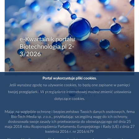
e-Kwartalnik portalu
Biotechnologia.pl 2-
3/2026
Portal wykorzystuje pliki cookies.
Jeśli wyrażasz zgodę na używanie cookies, to będą one zapisane w pamięci
twojej przeglądarki. W przeglądarce internetowej możesz zmienić ustawienia
WYDAWCA
dotyczące cookies.
Mając na względzie ochronę i bezpieczeństwo Twoich danych osobowych, firma
PARTNERZY
Bio-Tech Media sp. z o.o., przykładając szczególną wagę do ich ochrony,
dostosowała swoje zasady ich przetwarzania do obowiązującego od dnia 25
maja 2018 roku Rozporządzenia Parlamentu Europejskiego i Rady (UE) z dnia 27
kwietnia 2016 r. nr 2016/679