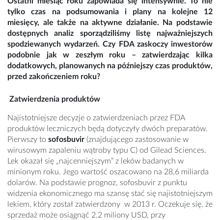
Ostatni miesiąc roku zapowiada się intensywnie. To nie
tylko czas na podsumowania i plany na kolejne 12
miesięcy, ale także na aktywne działanie. Na podstawie
dostępnych analiz sporządziliśmy listę najważniejszych
spodziewanych wydarzeń. Czy FDA zaskoczy inwestorów
podobnie jak w zeszłym roku – zatwierdzając kilka
dodatkowych, planowanych na późniejszy czas produktów,
przed zakończeniem roku?
Zatwierdzenia produktów
Najistotniejsze decyzje o zatwierdzeniach przez FDA
produktów leczniczych będą dotyczyły dwóch preparatów.
Pierwszy to
sofosbuvir
(znajdującego zastosowanie w
wirusowym zapaleniu wątroby typu C) od Gilead Sciences.
Lek okazał się „najcenniejszym” z leków badanych w
minionym roku. Jego wartość oszacowano na 28,6 miliarda
dolarów. Na podstawie prognoz, sofosbuvir z punktu
widzenia ekonomicznego ma szansę stać się najistotniejszym
lekiem, który został zatwierdzony w 2013 r. Oczekuje się, że
sprzedaż może osiągnąć 2.2 miliony USD, przy