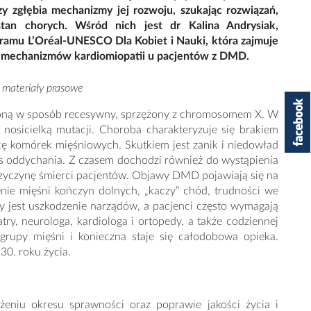
zy zgłębia mechanizmy jej rozwoju, szukając rozwiązań,
tan chorych. Wśród nich jest dr Kalina Andrysiak,
gramu L’Oréal-UNESCO Dla Kobiet i Nauki, która zajmuje
 mechanizmów kardiomiopatii u pacjentów z DMD.
: materiały prasowe
czoną w sposób recesywny, sprzężony z chromosomem X. W
 nosicielką mutacji. Choroba charakteryzuje się brakiem
acę komórek mięśniowych. Skutkiem jest zanik i niedowład
oces oddychania. Z czasem dochodzi również do wystąpienia
przyczynę śmierci pacjentów. Objawy DMD pojawiają się na
enie mięśni kończyn dolnych, „kaczy” chód, trudności we
 jest uszkodzenie narządów, a pacjenci często wymagają
try, neurologa, kardiologa i ortopedy, a także codziennej
 grupy mięśni i konieczna staje się całodobowa opieka.
30. roku życia.
użeniu okresu sprawności oraz poprawie jakości życia i