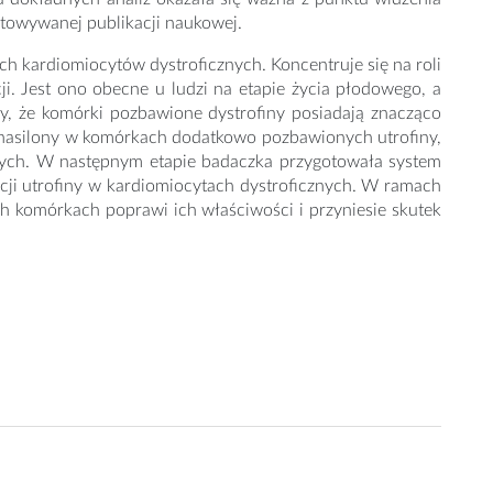
towywanej publikacji naukowej.
ch kardiomiocytów dystroficznych. Koncentruje się na roli
ji. Jest ono obecne u ludzi na etapie życia płodowego, a
ły, że komórki pozbawione dystrofiny posiadają znacząco
iej nasilony w komórkach dodatkowo pozbawionych utrofiny,
znych. W następnym etapie badaczka przygotowała system
ji utrofiny w kardiomiocytach dystroficznych. W ramach
h komórkach poprawi ich właściwości i przyniesie skutek