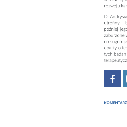
rozwoju ka
Dr Andrysia
utrofiny – 
później jeg
zaburzone w
co sugeruj
oparty o t
tych badań 
terapeutycz
KOMENTARZ