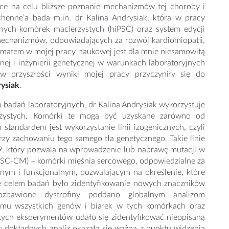
ce na celu bliższe poznanie mechanizmów tej choroby i
henne’a bada m.in. dr Kalina Andrysiak, która w pracy
lnych komórek macierzystych (hiPSC) oraz system edycji
echanizmów, odpowiadających za rozwój kardiomiopatii,
matem w mojej pracy naukowej jest dla mnie niesamowitą
ej i inżynierii genetycznej w warunkach laboratoryjnych
w przyszłości wyniki mojej pracy przyczyniły się do
rysiak
.
o badań laboratoryjnych, dr Kalina Andrysiak wykorzystuje
erzystych. Komórki te mogą być uzyskane zarówno od
tandardem jest wykorzystanie linii izogenicznych, czyli
rzy zachowaniu tego samego tła genetycznego. Takie linie
9, który pozwala na wprowadzenie lub naprawę mutacji w
PSC-CM) – komórki mięśnia sercowego, odpowiedzialne za
nym i funkcjonalnym, pozwalającym na określenie, które
że celem badań było zidentyfikowanie nowych znaczników
ozbawione dystrofiny poddano globalnym analizom
omu wszystkich genów i białek w tych komórkach oraz
tych eksperymentów udało się zidentyfikować nieopisaną
u dokładnych analiz okazała się ważna z punktu widzenia