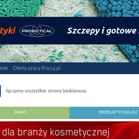
lnik
Oferty pracy Pracuj.pl
łączymy wszystkie strony biobiznesu
FIRMY
PRODUKTY/USŁUGI