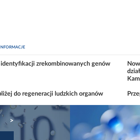
INFORMACJE
identyfikacji zrekombinowanych genów
Nowa
dzia
Kam
liżej do regeneracji ludzkich organów
Prze
NEXT