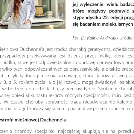
jej wyleczenie, wielu badac
które mogłyby poprawić s
stypendystka 22. edycji pro
się badaniem molekularnych
Fot. Dr Kalina Andrysiak, źródło
mięśniowa Duchenne’a jest rzadką chorobą genetyczną, dziedzi
 przypadków przekazywana jest dziecku przez matkę, która jest
– białka, które jest odpowiedzialne za budowę i prawidłową pr
e tylko tych, odpowiedzialnych za poruszanie się, ale także pr
tii, czyli dysfunkcji mięśnia sercowego, która stanowi główną 
 3. a 5. rokiem życia, a o jej rozwoju mogą świadczyć: osłabi
i wchodzeniu po schodach czy przerost łydek. Skutkiem choroby
nej opieki kilkunastu lekarzy różnych specjalności, m.in. pedia
cji. W czasie choroby sprawność tracą nieodwracalnie kolejne
oroba na ogół kończy się śmiercią pacjentów przed ukończeniem 
ystrofii mięśniowej Duchenne’a
czenia choroby specjaliści najczęściej skupiają się na przedł