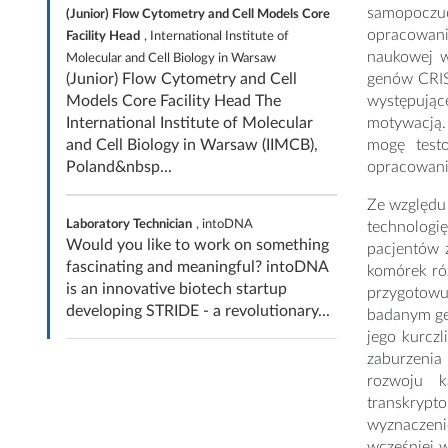
samopoczuc
(Junior) Flow Cytometry and Cell Models Core
opracowani
Facility Head
, International Institute of
naukowej w
Molecular and Cell Biology in Warsaw
(Junior) Flow Cytometry and Cell
genów CRIS
Models Core Facility Head The
występując
International Institute of Molecular
motywacją. 
and Cell Biology in Warsaw (IIMCB),
mogę testo
Poland&nbsp...
opracowani
Ze względu 
Laboratory Technician
, intoDNA
technologi
Would you like to work on something
pacjentów 
fascinating and meaningful? intoDNA
komórek róż
is an innovative biotech startup
przygotowu
developing STRIDE - a revolutionary...
badanym ge
jego kurcz
zaburzenia
rozwoju k
transkrypt
wyznaczeni
wcześniej 