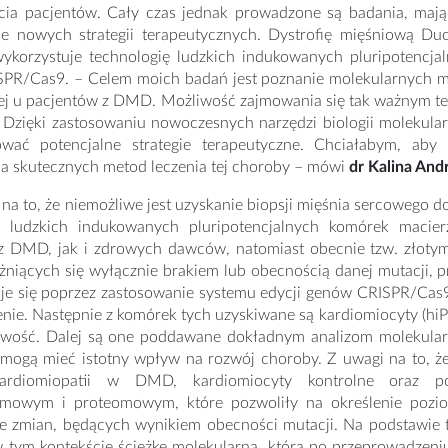
ia pacjentów. Cały czas jednak prowadzone są badania, mają
e nowych strategii terapeutycznych. Dystrofię mięśniową Duc
ykorzystuje technologię ludzkich indukowanych pluripotencja
PR/Cas9. – Celem moich badań jest poznanie molekularnych m
ej u pacjentów z DMD. Możliwość zajmowania się tak ważnym te
Dzięki zastosowaniu nowoczesnych narzędzi biologii molekularn
wać potencjalne strategie terapeutyczne. Chciałabym, aby 
a skutecznych metod leczenia tej choroby – mówi
dr Kalina And
na to, że niemożliwe jest uzyskanie biopsji mięśnia sercowego d
ę ludzkich indukowanych pluripotencjalnych komórek maci
z DMD, jak i zdrowych dawców, natomiast obecnie tzw. złotym s
niących się wyłącznie brakiem lub obecnością danej mutacji, p
je się poprzez zastosowanie systemu edycji genów CRISPR/Cas
nie. Następnie z komórek tych uzyskiwane są kardiomiocyty (hi
liwość. Dalej są one poddawane dokładnym analizom molekular
 mogą mieć istotny wpływ na rozwój choroby. Z uwagi na to, 
ardiomiopatii w DMD, kardiomiocyty kontrolne oraz p
omowym i proteomowym, które pozwoliły na określenie pozi
e zmian, będących wynikiem obecności mutacji. Na podstawie 
w tym kontekście ścieżkę molekularną, która po przeprowadzeni