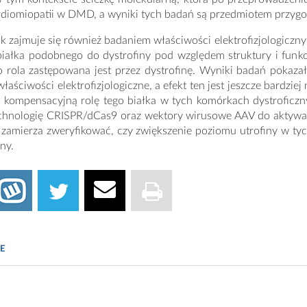
rdiomiopatii w DMD, a wyniki tych badań są przedmiotem przygo
k zajmuje się również badaniem właściwości elektrofizjologiczny
białka podobnego do dystrofiny pod względem struktury i funkc
o rola zastępowana jest przez dystrofinę. Wyniki badań pokaza
łaściwości elektrofizjologiczne, a efekt ten jest jeszcze bardz
e kompensacyjną rolę tego białka w tych komórkach dystrofic
echnologię CRISPR/dCas9 oraz wektory wirusowe AAV do aktywac
zamierza zweryfikować, czy zwiększenie poziomu utrofiny w tyc
ny.
E