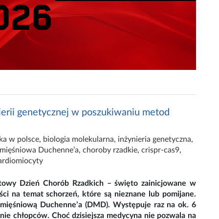
ynierii genetycznej w poszukiwaniu metod
ka w polsce
,
biologia molekularna
,
inżynieria genetyczna
,
a mięśniowa Duchenne’a
,
choroby rzadkie
,
crispr-cas9
,
ardiomiocyty
towy Dzień Chorób Rzadkich – święto zainicjowane w
ci na temat schorzeń, które są nieznane lub pomijane.
ę mięśniową Duchenne’a (DMD). Występuje raz na ok. 6
wnie chłopców. Choć dzisiejsza medycyna nie pozwala na