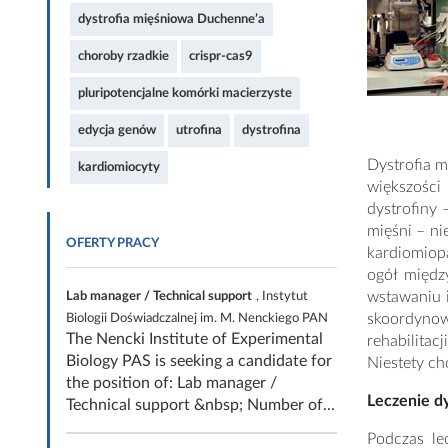
dystrofia mięśniowa Duchenne’a
choroby rzadkie
crispr-cas9
pluripotencjalne komórki macierzyste
edycja genów
utrofina
dystrofina
Dystrofia 
kardiomiocyty
większości
dystrofiny 
mięśni – ni
OFERTY PRACY
kardiomiopa
ogół między
wstawaniu 
Lab manager / Technical support
, Instytut
skoordynowa
Biologii Doświadczalnej im. M. Nenckiego PAN
The Nencki Institute of Experimental
rehabilita
Biology PAS is seeking a candidate for
Niestety ch
the position of: Lab manager /
Leczenie d
Technical support &nbsp; Number of...
Podczas le