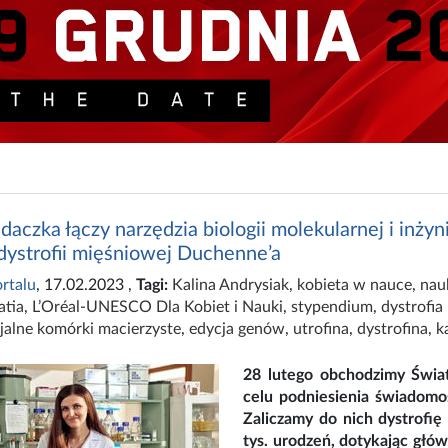
daczka łączy narzędzia biologii molekularnej i inż
 dystrofii mięśniowej Duchenne’a
rtalu
, 17.02.2023
,
Tagi:
Kalina Andrysiak
,
kobieta w nauce
,
nau
atia
,
L’Oréal-UNESCO Dla Kobiet i Nauki
,
stypendium
,
dystrofi
jalne komórki macierzyste
,
edycja genów
,
utrofina
,
dystrofina
,
k
28 lutego obchodzimy Świa
celu podniesienia świadomoś
Zaliczamy do nich dystrofi
tys. urodzeń, dotykając głó