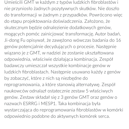
Umieścili GMT w każdym z typów ludzkich fibroblastów i
nie przyniosło żadnych pozytywnych skutków. Nie doszło
do transformacji w żadnym z przypadków. Powrócono więc
do etapu projektowania doświadczenia. Założono, że
skutecznym będzie odnalezienie dodatkowych genów,
mogących pomóc zainicjować transformację. Autor badań,
Ji-dong Fu opisywał, że zawężono wówczas badania do 16
genów potencjalnie decydujących o procesie. Następnie
wiązano je z GMT, w nadziei że zostanie ukształtowana
odpowiednia, właściwie działająca kombinacja. Zespół
badawczy umieszczał wszystkie kombinacje genów w
ludzkich fibroblastach. Następnie usuwano każdy z genów
by zobaczyć, które z nich są niezbędne do
reprogramowania, a które stanowią alternatywę. Zespół
naukowców odnalazł ostatecznie zestaw 5 właściwych
genów. Zestaw składał się z 3 genów GMT oraz genów o
nazwach ESRRG i MESP1. Taka kombinacja była
wystarczająca do reprogramowania fibroblastów w komórki
odpowiednio podobne do aktywnych komórek serca.