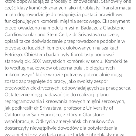
które odpowiadają za procesy bliznowacenia. Stanowiły one
część klasy komórek znanych jako fibroblasty. Transformacja
miała doprowadzić je do osiągnięcia postaci prawidłowo
funkcjonujących komórek mięśnia sercowego. Eksperyment
przeprowadzono na modelu mysim. Badacze z Gladstone
Cardiovascular and Stem Cell, z dr Srivastava na czele,
opisali także doświadczenie przeprowadzone podobnie w
przypadku ludzkich komórek ulokowanych na szalkach
Petriego. Obiektem badań były fibroblasty ponieważ
stanowią ok. 50% wszystkich komórek w sercu. Komórki te
to według naukowców obszerna pula „biologicznych
mikromaszyn”, które w razie potrzeby potencjalnie mogą
zostać zaprzęgnięte do pracy, jako swoisty zespół
przewodów elektrycznych, odpowiadających za pracę serca.
Ostatecznie mogą nadawać się do realizacji planu
reprogramowania i kreowania nowych mięśni sercowych,
jak podkreślił dr Srivastava, profesor z University of
California w San Francisco, z którym Gladstone
współpracuje. Odkrycia amerykańskich naukowców
dostarczyły niewątpliwie dowodów dla potwierdzenia
wysuniętej tezy. Zakłada ona, że ludzkie fibroblasty mogą