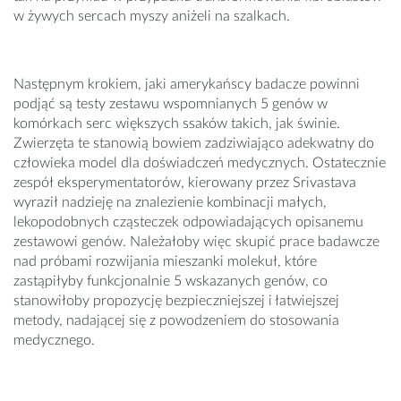
w żywych sercach myszy aniżeli na szalkach.
Następnym krokiem, jaki amerykańscy badacze powinni
podjąć są testy zestawu wspomnianych 5 genów w
komórkach serc większych ssaków takich, jak świnie.
Zwierzęta te stanowią bowiem zadziwiająco adekwatny do
człowieka model dla doświadczeń medycznych. Ostatecznie
zespół eksperymentatorów, kierowany przez Srivastava
wyraził nadzieję na znalezienie kombinacji małych,
lekopodobnych cząsteczek odpowiadających opisanemu
zestawowi genów. Należałoby więc skupić prace badawcze
nad próbami rozwijania mieszanki molekuł, które
zastąpiłyby funkcjonalnie 5 wskazanych genów, co
stanowiłoby propozycję bezpieczniejszej i łatwiejszej
metody, nadającej się z powodzeniem do stosowania
medycznego.