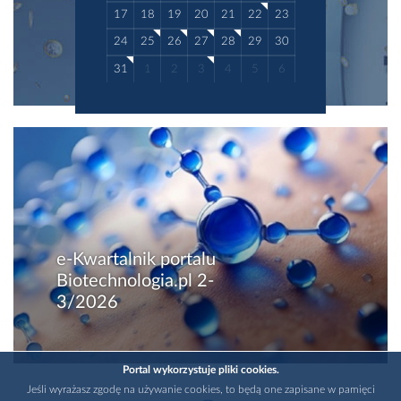
17
18
19
20
21
22
23
24
25
26
27
28
29
30
31
1
2
3
4
5
6
e-Kwartalnik portalu
Biotechnologia.pl 2-
3/2026
Portal wykorzystuje pliki cookies.
Jeśli wyrażasz zgodę na używanie cookies, to będą one zapisane w pamięci