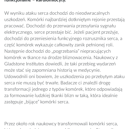
funkcjonalne – kardiomiocyty.
W wyniku ataku serca dochodzi do nieodwracalnych
uszkodzeń. Komórki najbardziej dotkniętym rejonie przestają
pracować. Dochodzi do przerwania przesyłania sygnału
elektrycznego, serce przestaje bić. Jeżeli pacjent przeżyje,
dochodzi do przeniesienia funkcyjnego rozrusznika serca, a
część komórek wykazuje całkowity zanik pełnionej roli.
Następnie dochodzi do „pogrzebania” niepracujących
komórek w tkance na drodze bliznowacenia. Naukowcy z
Gladstone Institutes dowiedli, że taki przebieg wydarzeń
może stać się zapomniana historią w medycynie.
Udowodnili oni bowiem, że uszkodzenia po przebytym ataku
serca nie muszą być trwałe. Badacze ci znaleźli drogę
transformacji jednego z typów komórek, które odpowiadają
za formowanie ludzkiej tkanki blizn w taką, która idealnie
zastępuje „bijące” komórki serca.
Przez około rok naukowcy transformowali komórki serca,