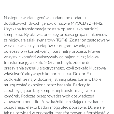
Następnie wariant genów zbadano po dodaniu
dodatkowych dwóch genów o nazwie MYOCD i ZFPM2.
Uzyskana transformacja została opisana jako bardziej
kompletna. By ułatwić przebieg procesu grupa naukowców
zainicjowała szlak sygnałowy TGF-ß. Został on zastosowany
w czasie wczesnych etapów reprogramowania, co
polepszyło w konsekwencji parametry procesu. Prawie
wszystkie komórki wykazywały co najmniej częściową
transformację, a około 20% z nich było zdolne do
przesyłania sygnału elektrycznego, czyli zyskało kluczową
właściwość aktywnych komórek serca. Doktor Fu
podkreślił, że najwidoczniej istnieją jakieś bariery, które
muszą zostać określone przez badania. Bariery te
zapobiegają bardziej kompletnej transformacji wielu
komórek. Podczas przeprowadzanych doświadczeń
zauważono ponadto, że wskaźniki określające uzyskanie
pożądanego efektu badań mogą ulec poprawie. Dzieje się
tak na przykład w przypadku transformowania fibroblastów