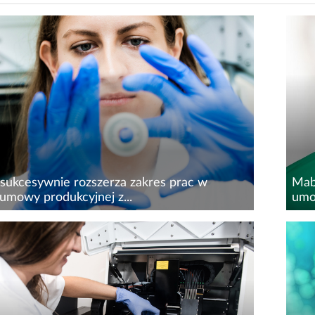
sukcesywnie rozszerza zakres prac w
Mabi
umowy produkcyjnej z...
umo
pada 2022 r. spółka Mabion podpisała z
Mab
 kolejne rozszerzenie zakresu usług umowy
umo
yjnej w postaci Specyfikacji Warunków
wyt
 #9 („SOW#9”, z ang. Statement of...
prze
umo