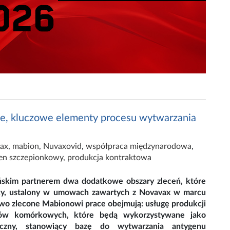
we, kluczowe elementy procesu wytwarzania
ax
,
mabion
,
Nuvaxovid
,
współpraca międzynarodowa
,
en szczepionkowy
,
produkcja kontraktowa
ńskim partnerem dwa dodatkowe obszary zleceń, które
acy, ustalony w umowach zawartych z Novavax w marcu
owo zlecone Mabionowi prace obejmują: usługę produkcji
w komórkowych, które będą wykorzystywane jako
giczny, stanowiący bazę do wytwarzania antygenu