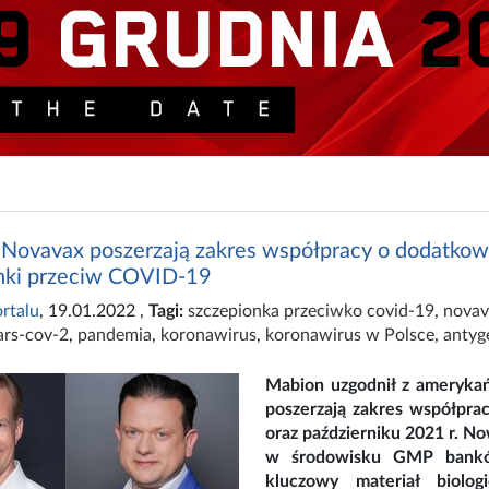
 Novavax poszerzają zakres współpracy o dodatko
nki przeciw COVID-19
rtalu
, 19.01.2022
,
Tagi:
szczepionka przeciwko covid-19
,
novav
ars-cov-2
,
pandemia
,
koronawirus
,
koronawirus w Polsce
,
antyg
Mabion uzgodnił z ameryka
poszerzają zakres współpr
oraz październiku 2021 r. N
w środowisku GMP bankó
kluczowy materiał biolo