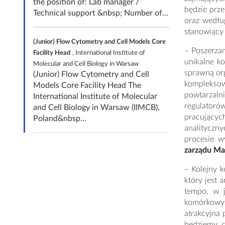
the position of: Lab manager /
będzie prz
Technical support &nbsp; Number of...
oraz wedłu
stanowiący
(Junior) Flow Cytometry and Cell Models Core
– Poszerza
Facility Head
, International Institute of
unikalne k
Molecular and Cell Biology in Warsaw
sprawną or
(Junior) Flow Cytometry and Cell
kompleksow
Models Core Facility Head The
powtarzaln
International Institute of Molecular
regulatoró
and Cell Biology in Warsaw (IIMCB),
pracującyc
Poland&nbsp...
analityczn
procesie w
zarządu Ma
– Kolejny k
który jest 
tempo, w j
komórkowyc
atrakcyjna
będziemy c