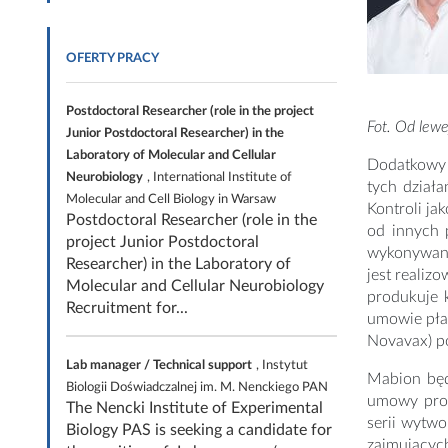
OFERTY PRACY
Postdoctoral Researcher (role in the project
Fot. Od lewe
Junior Postdoctoral Researcher) in the
Laboratory of Molecular and Cellular
Dodatkowy 
Neurobiology
, International Institute of
tych dział
Molecular and Cell Biology in Warsaw
Kontroli j
Postdoctoral Researcher (role in the
od innych 
project Junior Postdoctoral
wykonywani
Researcher) in the Laboratory of
jest reali
Molecular and Cellular Neurobiology
produkuje k
Recruitment for...
umowie pła
Novavax) po
Lab manager / Technical support
, Instytut
Mabion będ
Biologii Doświadczalnej im. M. Nenckiego PAN
umowy prod
The Nencki Institute of Experimental
serii wytw
Biology PAS is seeking a candidate for
zajmującyc