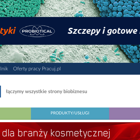
lnik
Oferty pracy Pracuj.pl
łączymy wszystkie strony biobiznesu
PRODUKTY/USŁUGI