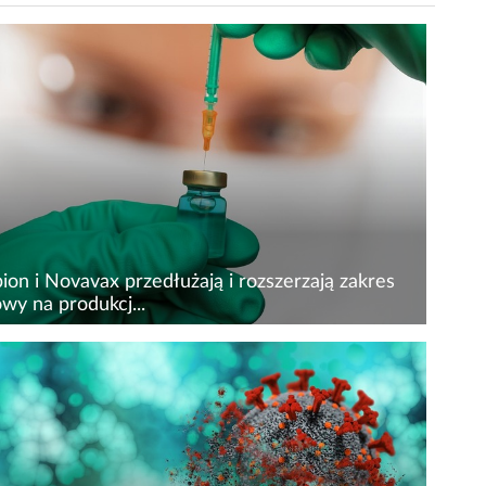
on i Novavax przedłużają i rozszerzają zakres
wy na produkcj...
ion zawarł z Novavax aneksy do realizowanej
wy o wartości 372 mln USD na kontraktowe
warzanie antygenu szczepionki Nuvaxovid
ciw COVID-19, które przedłużają czas trwania
wy do końca...