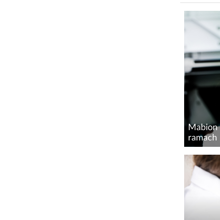
Mabion 
ramach 
23 listo
Novavax
produkc
Zlecenia