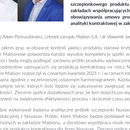
szczepionkowego produktu
zakładach współpracujących
obowiązywania umowy produ
analityki kontraktowej w zak
j Adam Pietruszkiewicz, członek zarządu Mabion S.A. i dr Sławomir Ja
zakres prac w obszarze kontroli jakości produktu stanowi kryt
ań Mabionowi potwierdza bardzo wysokie kompetencje spółki w o
akości będą mogły podlegać zarówno próbki produktu wytworzone
podmiotów zajmujących się produkcją kontraktową na rzecz N
e Mabion rozpoczął w czwartym kwartale 2021 r. i w ramach któ
zowana zgodnie z wcześniejszej ustalonym harmonogramem. Każda
olejne serie, których ilość będzie się sukcesywnie zwiększać 
tności. Zlecenie spółce dodatkowych prac (w tym dotychczas wy
zwoli na zwiększenie efektywności procesu i skrócenie czasu wy
zie wykonywał badania analityczne próbek szczepionki Nuvax
ukcyjnej z Novavax. Próbki, które Mabion będzie poddawał kont
orzonych w zakładzie Mabionu, a docelowo współpraca może równ
h się produkcją kontraktową dla firmy Novavax. Zlecona spół