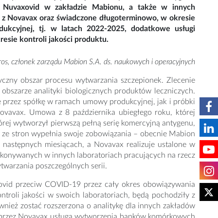
 Nuvaxovid w zakładzie Mabionu, a także w innych
 z Novavax oraz świadczone długoterminowo, w okresie
kcyjnej, tj. w latach 2022-2025, dodatkowe usługi
resie kontroli jakości produktu.
ros, członek zarządu Mabion S.A. ds. naukowych i operacyjnych
yczny obszar procesu wytwarzania szczepionek. Zlecenie
bszarze analityki biologicznych produktów leczniczych.
 przez spółkę w ramach umowy produkcyjnej, jak i próbki
ovavax. Umowa z 8 października ubiegłego roku, której
rej wytworzył pierwszą pełną serię komercyjną antygenu,
 ze stron wypełnia swoje zobowiązania – obecnie Mabion
w następnych miesiącach, a Novavax realizuje ustalone w
konywanych w innych laboratoriach pracujących na rzecz
twarzania poszczególnych serii.
ovid przeciw COVID-19 przez cały okres obowiązywania
roli jakości w swoich laboratoriach, będą pochodziły z
ież zostać rozszerzona o analitykę dla innych zakładów
ce przez Novavax usługa wytworzenia banków komórkowych