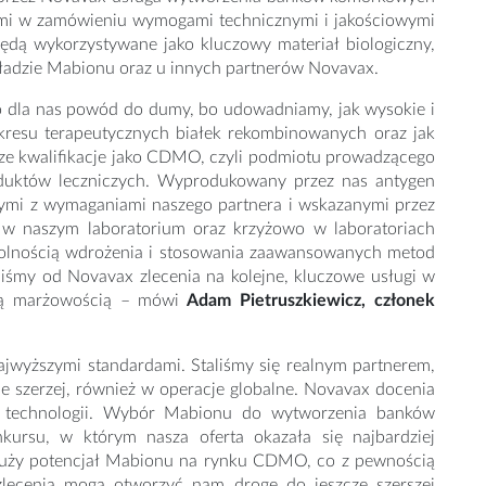
ymi w zamówieniu wymogami technicznymi i jakościowymi
dą wykorzystywane jako kluczowy materiał biologiczny,
ładzie Mabionu oraz u innych partnerów Novavax.
to dla nas powód do dumy, bo udowadniamy, jak wysokie i
akresu terapeutycznych białek rekombinowanych oraz jak
ze kwalifikacje jako CDMO, czyli podmiotu prowadzącego
oduktów leczniczych. Wyprodukowany przez nas antygen
nymi z wymaganiami naszego partnera i wskazanymi przez
h w naszym laboratorium oraz krzyżowo w laboratoriach
dolnością wdrożenia i stosowania zaawansowanych metod
iśmy od Novavax zlecenia na kolejne, kluczowe usługi w
jną marżowością – mówi
Adam Pietruszkiewicz, członek
ajwyższymi standardami. Staliśmy się realnym partnerem,
nie szerzej, również w operacje globalne. Novavax docenia
r technologii. Wybór Mabionu do wytworzenia banków
rsu, w którym nasza oferta okazała się najbardziej
 duży potencjał Mabionu na rynku CDMO, co z pewnością
zlecenia mogą otworzyć nam drogę do jeszcze szerszej