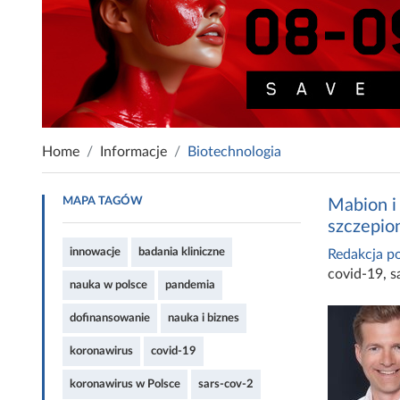
Home
Informacje
Biotechnologia
MAPA TAGÓW
Mabion i
szczepio
innowacje
badania kliniczne
Redakcja po
covid-19
,
s
nauka w polsce
pandemia
dofinansowanie
nauka i biznes
koronawirus
covid-19
koronawirus w Polsce
sars-cov-2