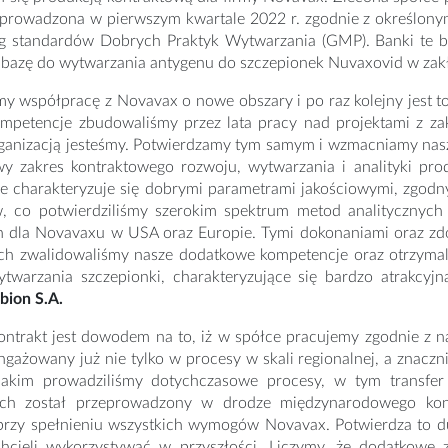
eprowadzona w pierwszym kwartale 2022 r. zgodnie z określon
g standardów Dobrych Praktyk Wytwarzania (GMP). Banki te bę
 bazę do wytwarzania antygenu do szczepionek Nuvaxovid w zak
my współpracę z Novavax o nowe obszary i po raz kolejny jest 
ompetencje zbudowaliśmy przez lata pracy nad projektami z z
ganizacją jesteśmy. Potwierdzamy tym samym i wzmacniamy nas
y zakres kontraktowego rozwoju, wytwarzania i analityki pr
ie charakteryzuje się dobrymi parametrami jakościowymi, zgod
w, co potwierdziliśmy szerokim spektrum metod analitycznyc
h dla Novavaxu w USA oraz Europie. Tymi dokonaniami oraz z
ych zwalidowaliśmy nasze dodatkowe kompetencje oraz otrzymal
ytwarzania szczepionki, charakteryzujące się bardzo atrakcy
bion S.A.
ontrakt jest dowodem na to, iż w spółce pracujemy zgodnie z n
angażowany już nie tylko w procesy w skali regionalnej, a znacz
akim prowadziliśmy dotychczasowe procesy, w tym transfe
h został przeprowadzony w drodze międzynarodowego konku
 przy spełnieniu wszystkich wymogów Novavax. Potwierdza to
hcieli wykorzystywać w przyszłości. Liczymy, że dodatkowe 