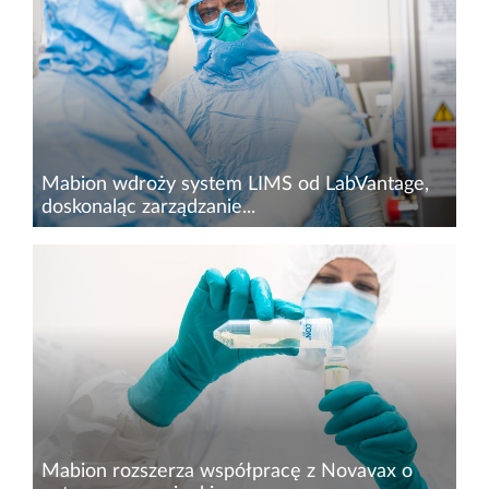
obszarze środowiskowym, społecznym i ładu
korporacyjnego. Dokument, odpowiadając na
najważniejsze współczesne wyzwania...
Mabion wdroży system LIMS od LabVantage,
doskonaląc zarządzanie...
19 grudnia 2023 r. spółka podpisała umowę z
amerykańską firmą LabVantage Solutions Inc. w
celu wdrożenia w Mabion systemu LIMS (ang.
Laboratory Information Management
System).&nbsp;LabVantage...
Mabion rozszerza współpracę z Novavax o