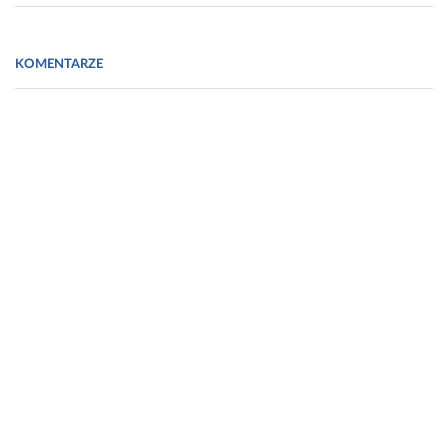
informacja prasowa Genesis PR
KOMENTARZE