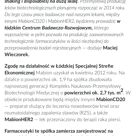
shaking i disposables) na dużą skalę
. Przemysłową produkcję
leków biotechnologicznych planujemy rozpocząć w 2014 roku.
Do tego czasu prace badawcze nad naszymi lekami, między
innymi MabionCD20 i MabionHER2, będziemy prowadzić
w
łódzkim Centrum Badawczo-Rozwojowym,
którego
wyposażenie w pełni pozwala na produkcję zaawansowanych
technologicznie farmaceutyków w ilości niezbędnej do
przeprowadzenia badań rejestracyjnych
—
dodaje
Maciej
Wieczorek.
Zgodę na działalność w Łódzkiej Specjalnej Strefie
Ekonomicznej
Mabion uzyskał w kwietniu 2012 roku. Na
działce o powierzchni ok. 1,9 ha spółka zbudowała
najnowszej generacji Kompleks Naukowo-Przemysłowy
2
Biotechnologii Medycznej o
powierzchni ok. 2,7 tys. m
. W
obiekcie produkowane będą między innymi
MabionCD20
— preparat służący do leczenia nowotworów krwi oraz
reumatoidalnego zapalenia stawów (RZS), a także
MabionHER2
— lek przeznaczony do terapii raka piersi.
Farmaceutyki te spółka
zamierza zarejestrować na