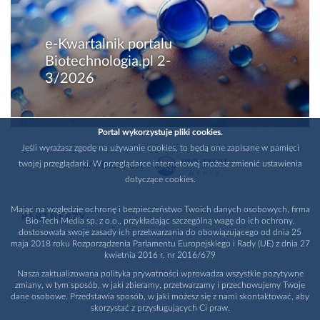
e-Kwartalnik portalu
Biotechnologia.pl 2-
3/2026
Portal wykorzystuje pliki cookies.
Jeśli wyrażasz zgodę na używanie cookies, to będą one zapisane w pamięci
twojej przeglądarki. W przeglądarce internetowej możesz zmienić ustawienia
WYDAWCA
dotyczące cookies.
Mając na względzie ochronę i bezpieczeństwo Twoich danych osobowych, firma
PARTNERZY
Bio-Tech Media sp. z o.o., przykładając szczególną wagę do ich ochrony,
dostosowała swoje zasady ich przetwarzania do obowiązującego od dnia 25
maja 2018 roku Rozporządzenia Parlamentu Europejskiego i Rady (UE) z dnia 27
kwietnia 2016 r. nr 2016/679
Nasza zaktualizowana polityka prywatności wprowadza wszystkie pozytywne
zmiany, w tym sposób, w jaki zbieramy, przetwarzamy i przechowujemy Twoje
dane osobowe. Przedstawia sposób, w jaki możesz się z nami skontaktować, aby
skorzystać z przysługujących Ci praw.