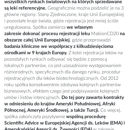
wszystkich rynkach światowych
na których sprzedawane
są leki referencyjne.
Geograficznie można podzielić je na 3
główne regiony: Stany Zjednoczone, kraje Unii Europejskiej
i pozostałe kraje świata, gdzie rejestracja jest mniej ściśle
uregulowana. Spółka zamierza
we własnym
zakresie
dokonać procesu rejestracji leku
MabionCD20
na
obszarze całej Unii Europejskiej
, gdzie przeprowadzi
badania kliniczne we współpracy z kilkudziesięcioma
ośrodkami w 9 krajach Europy.
Z kolei rejestracja leków na
pozostałych rynkach odbywać się będzie z pomocą
lokalnych partnerów, co jest uzasadnione występowaniem
różnorodnych, specyficznych dla danego rynku, procedur
rejestracyjnych dla leków biotechnologicznych. Od 2012
roku spółka konsekwentnie zdobywa kolejnych partnerów
biznesowych, efektem czego jest podpisywanie kolejnych
umów i listów intencyjnych.
Do tej pory zawarto kontrakty
w odniesieniu do krajów Ameryki Południowej, Afryki
Północnej, Ameryki Środkowej, a także Turcji.
Co więcej,
spółka zakończyła pozytywnie
wspólną procedurę
Scientiﬁc Advice w Europejskiej Agencji ds. Leków (EMA) i
Amerykańskiej Agencji ds. Żywności (FDA)
w zakresie