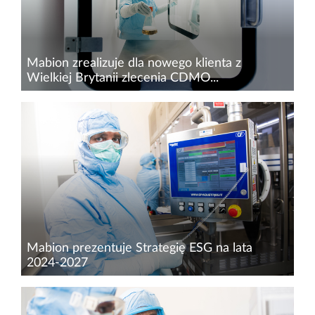
Mabion zrealizuje dla nowego klienta z
Wielkiej Brytanii zlecenia CDMO...
16 sierpnia 2024 r.&nbsp;Mabion podpisał ze
spółką biotechnologiczną z siedzibą w Wielkiej
Brytanii trzy zlecenia na wykonanie prac
określonych w ramach SOW (z ang. Statement
of Work). Zawarte z nowym...
Mabion prezentuje Strategię ESG na lata
2024-2027
Mabion przyjął&nbsp;Strategię ESG na lata
2024-2027 wyznaczającą cele spółki w