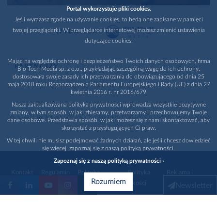
Portal wykorzystuje pliki cookies.
Jeśli wyrażasz zgodę na używanie cookies, to będą one zapisane w pamięci
twojej przeglądarki. W przeglądarce internetowej możesz zmienić ustawienia
WYDAWCA
dotyczące cookies.
Mając na względzie ochronę i bezpieczeństwo Twoich danych osobowych, firma
PARTNERZY
Bio-Tech Media sp. z o.o., przykładając szczególną wagę do ich ochrony,
dostosowała swoje zasady ich przetwarzania do obowiązującego od dnia 25
maja 2018 roku Rozporządzenia Parlamentu Europejskiego i Rady (UE) z dnia 27
kwietnia 2016 r. nr 2016/679
Nasza zaktualizowana polityka prywatności wprowadza wszystkie pozytywne
zmiany, w tym sposób, w jaki zbieramy, przetwarzamy i przechowujemy Twoje
dane osobowe. Przedstawia sposób, w jaki możesz się z nami skontaktować, aby
skorzystać z przysługujących Ci praw.
W tej chwili nie musisz podejmować żadnych działań, ale jeśli chcesz dowiedzieć
się więcej, zapoznaj się z naszą polityką prywatności.
Zapoznaj się z naszą polityką prywatności ›
Kontakt
Regulamin
Polityka
Polityka
Reklama i
Rozumiem
prywatności
jakości
promocja
Newsletter
1996 - 2026
Bio-Tech Media
. Wszystkie prawa zastrzeżone
Wybierz branżę