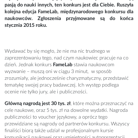
pasją do nauki innych, ten konkurs jest dla Ciebie. Ruszyła
kolejna edycja FameLab, międzynarodowego konkursu dla
naukowców. Zgłoszenia przyjmowane są do końca
stycznia 2015 roku.
Wydawać by się mogło, że nie ma nic trudnego w
zaprezentowaniu tego, nad czym naukowiec pracuje na co
dzień. Jednak konkurs
FameLab
stawia naukowcom
wyzwanie – muszą oni w ciągu 3 minut, w sposób
zrozumiały, ale jednocześnie charyzmatyczny, przedstawić
tematykę swojej pracy badawczej. Ich występ podlega
ocenie nie tylko jury, ale i publiczności.
Główną nagrodą jest 30 tys. zł
, które można przeznaczyć na
cele naukowe, oraz 5 tys. zł na dowolne wydatki. Nagroda
publiczności to voucher językowy, a oprócz tego
przewidziane są nagrody od partnerów konkursu. Wszyscy
finaliści biorą także udział w profesjonalnym kursie
komunikacji naukowej oraz umiejętności autoprezentacji,