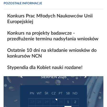
POZOSTAŁE INFORMACJE
Konkurs Prac Młodych Naukowców Unii
Europejskiej
Konkurs na projekty badawcze -
przedłużenie terminu nadsyłania wniosków
Ostatnie 10 dni na składanie wniosków do
konkursów NCN
Stypendia dla Kobiet nauki rozdane!
PREVIOUS
NEXT
SIERPIEŃ 2026
PN
WT
ŚR
CZ
PT
SB
ND
27
28
29
30
31
1
2