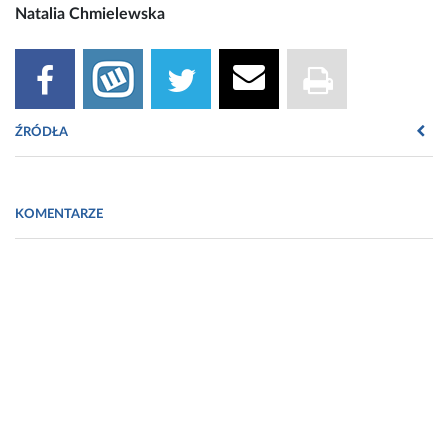
Natalia Chmielewska
ŹRÓDŁA
Piśmiennictwo:
KOMENTARZE
Gallagher E. J., LeRoith D. „IGF, Insulin, and Cancer”.
Endocrinology, July 2011
P. Home. „Insulin Therapy and Cancer”. Diabetes Care, Vol.
36, August 2013