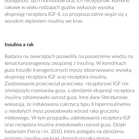
dostępność tych hormonów oraz ich receptorów. Komórki
rakowe w wielu rodzajach guzów wykazuje wysoką
ekspresję receptora IGF-II, co przypuszczalnie wiąże się z
wysokim stężeniem insuliny we krwi.
Insulina a rak
Badania na zwierzętach pozwoliły na poszerzenie wiedzy na
temat kancerogenezy związanej z insuliną. W komórkach
guza trzustki transgenicznych myszy obserwowano wysoką
ekspresję receptora IGF oraz receptora insuliny.
Zastosowanie przeciwciał przeciwko receptorowi IGF nie
zmniejszyło rozmiarów guza, a obniżenie ekspresji receptora
insuliny zahamowało wzrost guza. Inne dane literaturowe
wskazują, że indukowana cukrzycą typu II hiperinsulinemia
u nieotyłych mysz powodowała wzrost raka gruczołu
mlekowego. W tym przypadku zablokowanie receptora IGF
oraz receptora insuliny zredukowało rozrost guza. Dzięki
badaniom Fierza i in. 2010, które polegało na obniżeniu
poziomu insuliny we krwi chorych na raka myszy,