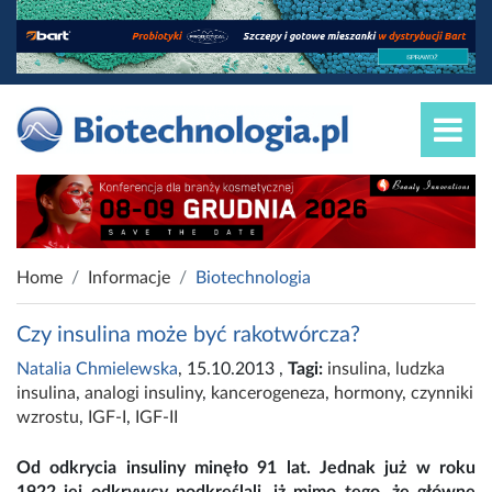
Home
Informacje
Biotechnologia
Czy insulina może być rakotwórcza?
Natalia Chmielewska
, 15.10.2013
,
Tagi:
insulina
,
ludzka
insulina
,
analogi insuliny
,
kancerogeneza
,
hormony
,
czynniki
wzrostu
,
IGF-I
,
IGF-II
Od odkrycia insuliny minęło 91 lat. Jednak już w roku