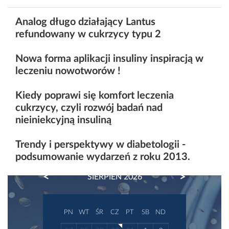
Analog długo działający Lantus
refundowany w cukrzycy typu 2
Nowa forma aplikacji insuliny inspiracją w
leczeniu nowotworów !
Kiedy poprawi się komfort leczenia
cukrzycy, czyli rozwój badań nad
nieiniekcyjną insuliną
Trendy i perspektywy w diabetologii -
podsumowanie wydarzeń z roku 2013.
PREVIOUS
NEXT
SIERPIEŃ 2026
PN
WT
ŚR
CZ
PT
SB
ND