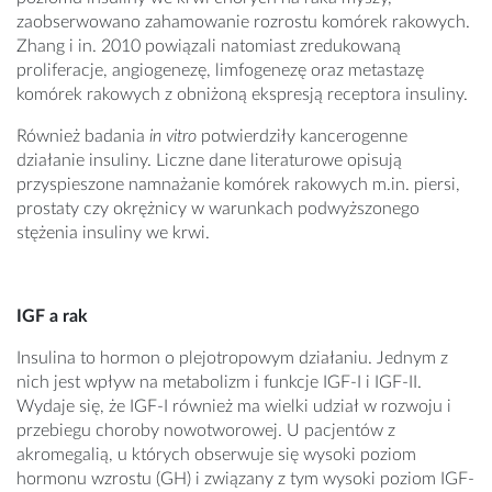
zaobserwowano zahamowanie rozrostu komórek rakowych.
Zhang i in. 2010 powiązali natomiast zredukowaną
proliferacje, angiogenezę, limfogenezę oraz metastazę
komórek rakowych z obniżoną ekspresją receptora insuliny.
Również badania
in vitro
potwierdziły kancerogenne
działanie insuliny. Liczne dane literaturowe opisują
przyspieszone namnażanie komórek rakowych m.in. piersi,
prostaty czy okrężnicy w warunkach podwyższonego
stężenia insuliny we krwi.
IGF a rak
Insulina to hormon o plejotropowym działaniu. Jednym z
nich jest wpływ na metabolizm i funkcje IGF-I i IGF-II.
Wydaje się, że IGF-I również ma wielki udział w rozwoju i
przebiegu choroby nowotworowej. U pacjentów z
akromegalią, u których obserwuje się wysoki poziom
hormonu wzrostu (GH) i związany z tym wysoki poziom IGF-