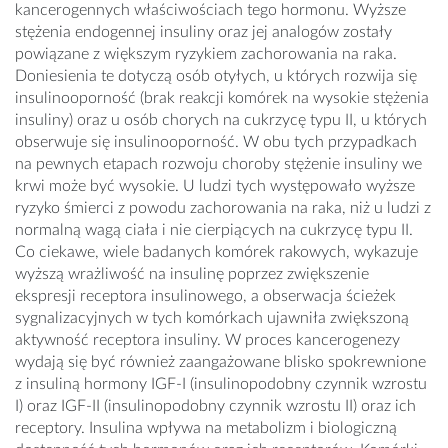
kancerogennych właściwościach tego hormonu. Wyższe
stężenia endogennej insuliny oraz jej analogów zostały
powiązane z większym ryzykiem zachorowania na raka.
Doniesienia te dotyczą osób otyłych, u których rozwija się
insulinooporność (brak reakcji komórek na wysokie stężenia
insuliny) oraz u osób chorych na cukrzycę typu II, u których
obserwuje się insulinooporność. W obu tych przypadkach
na pewnych etapach rozwoju choroby stężenie insuliny we
krwi może być wysokie. U ludzi tych występowało wyższe
ryzyko śmierci z powodu zachorowania na raka, niż u ludzi z
normalną wagą ciała i nie cierpiących na cukrzycę typu II.
Co ciekawe, wiele badanych komórek rakowych, wykazuje
wyższą wrażliwość na insulinę poprzez zwiększenie
ekspresji receptora insulinowego, a obserwacja ścieżek
sygnalizacyjnych w tych komórkach ujawniła zwiększoną
aktywność receptora insuliny. W proces kancerogenezy
wydają się być również zaangażowane blisko spokrewnione
z insuliną hormony IGF-I (insulinopodobny czynnik wzrostu
I) oraz IGF-II (insulinopodobny czynnik wzrostu II) oraz ich
receptory. Insulina wpływa na metabolizm i biologiczną