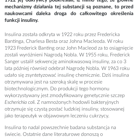
1922 jej odkrywcy podkreślali, iż mimo tego, że główne
mechanizmy działania tej substancji są poznane, to przed
naukowcami daleka droga do całkowitego określenia
funkcji insuliny.
Insulina została odkryta w 1922 roku przez Fredericka
Bantinga, Charlesa Besta oraz Johna Macleoda. W roku
1923 Frederick Banting oraz John Macleod za to osiągnięcie
zostali wyróżnieni Nagrodą Nobla. W 1955 roku, Frederick
Sanger ustalił sekwencję aminokwasową insuliny, za co 3
lata później również odebrał Nagrodę Nobla. W 1963 roku
udało się zsyntetyzować insulinę chemicznie. Dziś insulina
otrzymywana jest na szeroką skalę w procesie
biotechnologicznym. Do produkcji tego hormonu
wykorzystywany jest zmodyfikowany genetycznie szczep
Escherichia coli
. Z namnożonych hodowli bakteryjnych
otrzymuje się czystą postać ludzkiej insuliny, stosowanej
jako terapeutyk w objawowym leczeniu cukrzycy.
Insulina to nadal powszechnie badana substancja na
świecie. Ostatnie dane literaturowe donoszą o