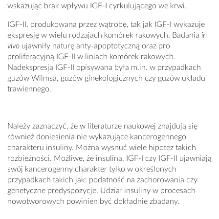
wskazując brak wpływu IGF-I cyrkulującego we krwi.
IGF-II, produkowana przez wątrobę, tak jak IGF-I wykazuje
ekspresję w wielu rodzajach komórek rakowych. Badania
in
vivo
ujawniły naturę anty-apoptotyczną oraz pro
proliferacyjną IGF-II w liniach komórek rakowych.
Nadekspresja IGF-II opisywana była m.in. w przypadkach
guzów Wilmsa, guzów ginekologicznych czy guzów układu
trawiennego.
Należy zaznaczyć, że w literaturze naukowej znajdują się
również doniesienia nie wykazujące kancerogennego
charakteru insuliny. Można wysnuć wiele hipotez takich
rozbieżności. Możliwe, że insulina, IGF-I czy IGF-II ujawniają
swój kancerogenny charakter tylko w określonych
przypadkach takich jak: podatność na zachorowania czy
genetyczne predyspozycje. Udział insuliny w procesach
nowotworowych powinien być dokładnie zbadany.