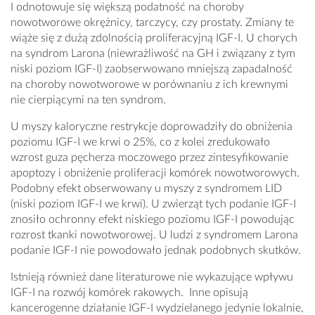
I odnotowuje się większą podatność na choroby
nowotworowe okrężnicy, tarczycy, czy prostaty. Zmiany te
wiąże się z dużą zdolnością proliferacyjną IGF-I. U chorych
na syndrom Larona (niewrażliwość na GH i związany z tym
niski poziom IGF-I) zaobserwowano mniejszą zapadalność
na choroby nowotworowe w porównaniu z ich krewnymi
nie cierpiącymi na ten syndrom.
U myszy kaloryczne restrykcje doprowadziły do obniżenia
poziomu IGF-I we krwi o 25%, co z kolei zredukowało
wzrost guza pęcherza moczowego przez zintesyfikowanie
apoptozy i obniżenie proliferacji komórek nowotworowych.
Podobny efekt obserwowany u myszy z syndromem LID
(niski poziom IGF-I we krwi). U zwierząt tych podanie IGF-I
znosiło ochronny efekt niskiego poziomu IGF-I powodując
rozrost tkanki nowotworowej. U ludzi z syndromem Larona
podanie IGF-I nie powodowało jednak podobnych skutków.
Istnieją również dane literaturowe nie wykazujące wpływu
IGF-I na rozwój komórek rakowych. Inne opisują
kancerogenne działanie IGF-I wydzielanego jedynie lokalnie,