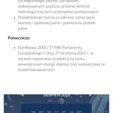
szczegółowego zakresu sprawdzeń
wykonywanych podczas prawnej kontroli
metrologicznej tych przyrządów pomiarowych
Przedmiotowe normy w zakresie oznaczania
wartości opałowej paliw i pobierania próbek
paliw
Pomocniczo
Dyrektywa 2001/77/WE Parlamentu
Europejskiego z dnia 27 września 2001 r. w
sprawie wspierania produkcji na rynku
wewnętrznym energii elektrycznej wytwarzanej ze
źródeł odnawialnych
PREVIOUS
NEXT
SIERPIEŃ 2026
PN
WT
ŚR
CZ
PT
SB
ND