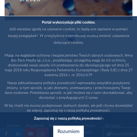
Portal wykorzystuje pliki cookies.
Jeśli wyrażasz zgodę na używanie cookies, to będą one zapisane w pamięci
twojej przeglądarki. W przeglądarce internetowej możesz zmienić ustawienia
WYDAWCA
dotyczące cookies.
Mając na względzie ochronę i bezpieczeństwo Twoich danych osobowych, firma
PARTNERZY
Bio-Tech Media sp. z o.o., przykładając szczególną wagę do ich ochrony,
dostosowała swoje zasady ich przetwarzania do obowiązującego od dnia 25
maja 2018 roku Rozporządzenia Parlamentu Europejskiego i Rady (UE) z dnia 27
kwietnia 2016 r. nr 2016/679
Nasza zaktualizowana polityka prywatności wprowadza wszystkie pozytywne
zmiany, w tym sposób, w jaki zbieramy, przetwarzamy i przechowujemy Twoje
dane osobowe. Przedstawia sposób, w jaki możesz się z nami skontaktować, aby
skorzystać z przysługujących Ci praw.
W tej chwili nie musisz podejmować żadnych działań, ale jeśli chcesz dowiedzieć
się więcej, zapoznaj się z naszą polityką prywatności.
Zapoznaj się z naszą polityką prywatności ›
Kontakt
Regulamin
Polityka
Polityka
Reklama i
Rozumiem
prywatności
jakości
promocja
Newsletter