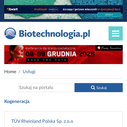
Home
Usługi
Szukaj
Kogeneracja.
TÜV Rheinland Polska Sp. z.o.o