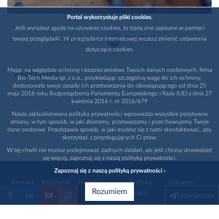
Portal wykorzystuje pliki cookies.
Jeśli wyrażasz zgodę na używanie cookies, to będą one zapisane w pamięci
twojej przeglądarki. W przeglądarce internetowej możesz zmienić ustawienia
WYDAWCA
dotyczące cookies.
Mając na względzie ochronę i bezpieczeństwo Twoich danych osobowych, firma
PARTNERZY
Bio-Tech Media sp. z o.o., przykładając szczególną wagę do ich ochrony,
dostosowała swoje zasady ich przetwarzania do obowiązującego od dnia 25
maja 2018 roku Rozporządzenia Parlamentu Europejskiego i Rady (UE) z dnia 27
kwietnia 2016 r. nr 2016/679
Nasza zaktualizowana polityka prywatności wprowadza wszystkie pozytywne
zmiany, w tym sposób, w jaki zbieramy, przetwarzamy i przechowujemy Twoje
dane osobowe. Przedstawia sposób, w jaki możesz się z nami skontaktować, aby
skorzystać z przysługujących Ci praw.
W tej chwili nie musisz podejmować żadnych działań, ale jeśli chcesz dowiedzieć
się więcej, zapoznaj się z naszą polityką prywatności.
Zapoznaj się z naszą polityką prywatności ›
Kontakt
Regulamin
Polityka
Polityka
Reklama i
Rozumiem
prywatności
jakości
promocja
Newsletter
1996 - 2026
Bio-Tech Media
. Wszystkie prawa zastrzeżone