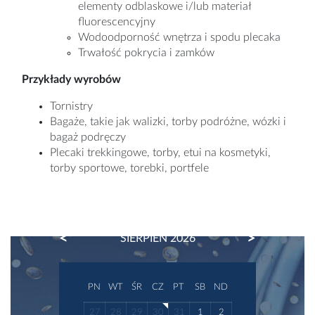
elementy odblaskowe i/lub materiał
fluorescencyjny
Wodoodporność wnętrza i spodu plecaka
Trwałość pokrycia i zamków
Przykłady wyrobów
Tornistry
Bagaże, takie jak walizki, torby podróżne, wózki i
bagaż podręczy
Plecaki trekkingowe, torby, etui na kosmetyki,
torby sportowe, torebki, portfele
PREVIOUS
NEXT
SIERPIEŃ 2026
PN
WT
ŚR
CZ
PT
SB
ND
27
28
29
30
31
1
2