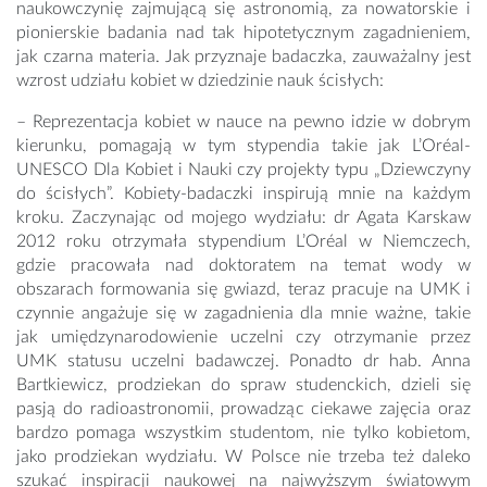
naukowczynię zajmującą się astronomią, za nowatorskie i
pionierskie badania nad tak hipotetycznym zagadnieniem,
jak czarna materia. Jak przyznaje badaczka, zauważalny jest
wzrost udziału kobiet w dziedzinie nauk ścisłych:
– Reprezentacja kobiet w nauce na pewno idzie w dobrym
kierunku, pomagają w tym stypendia takie jak L’Oréal-
UNESCO Dla Kobiet i Nauki czy projekty typu „Dziewczyny
do ścisłych”. Kobiety-badaczki inspirują mnie na każdym
kroku. Zaczynając od mojego wydziału: dr Agata Karskaw
2012 roku otrzymała stypendium L’Oréal w Niemczech,
gdzie pracowała nad doktoratem na temat wody w
obszarach formowania się gwiazd, teraz pracuje na UMK i
czynnie angażuje się w zagadnienia dla mnie ważne, takie
jak umiędzynarodowienie uczelni czy otrzymanie przez
UMK statusu uczelni badawczej. Ponadto dr hab. Anna
Bartkiewicz, prodziekan do spraw studenckich, dzieli się
pasją do radioastronomii, prowadząc ciekawe zajęcia oraz
bardzo pomaga wszystkim studentom, nie tylko kobietom,
jako prodziekan wydziału. W Polsce nie trzeba też daleko
szukać inspiracji naukowej na najwyższym światowym