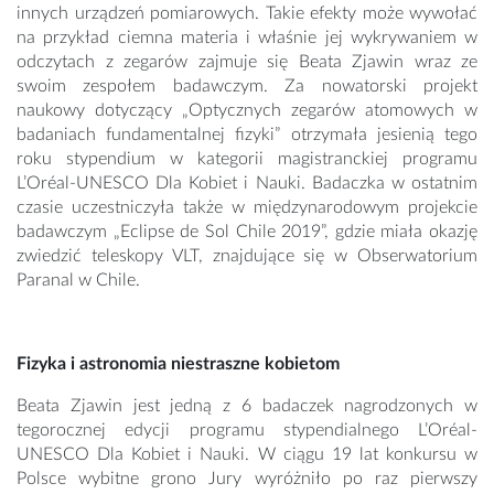
innych urządzeń pomiarowych. Takie efekty może wywołać
na przykład ciemna materia i właśnie jej wykrywaniem w
odczytach z zegarów zajmuje się Beata Zjawin wraz ze
swoim zespołem badawczym. Za nowatorski projekt
naukowy dotyczący „Optycznych zegarów atomowych w
badaniach fundamentalnej fizyki” otrzymała jesienią tego
roku stypendium w kategorii magistranckiej programu
L’Oréal-UNESCO Dla Kobiet i Nauki. Badaczka w ostatnim
czasie uczestniczyła także w międzynarodowym projekcie
badawczym „Eclipse de Sol Chile 2019”, gdzie miała okazję
zwiedzić teleskopy VLT, znajdujące się w Obserwatorium
Paranal w Chile.
Fizyka i astronomia niestraszne kobietom
Beata Zjawin jest jedną z 6 badaczek nagrodzonych w
tegorocznej edycji programu stypendialnego L’Oréal-
UNESCO Dla Kobiet i Nauki. W ciągu 19 lat konkursu w
Polsce wybitne grono Jury wyróżniło po raz pierwszy