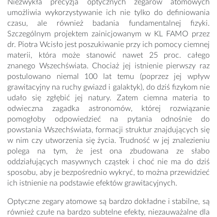
Niezwykła precyzja optycznych zegarów atomowych
umożliwia wykorzystywanie ich nie tylko do definiowania
czasu, ale również badania fundamentalnej fizyki.
Szczególnym projektem zainicjowanym w KL FAMO przez
dr. Piotra Wcisło jest poszukiwanie przy ich pomocy ciemnej
materii, która może stanowić nawet 25 proc. całego
znanego Wszechświata. Chociaż jej istnienie pierwszy raz
postulowano niemal 100 lat temu (poprzez jej wpływ
grawitacyjny na ruchy gwiazd i galaktyk), do dziś fizykom nie
udało się zgłębić jej natury. Zatem ciemna materia to
odwieczna zagadka astronomów, której rozwiązanie
pomogłoby odpowiedzieć na pytania odnośnie do
powstania Wszechświata, formacji struktur znajdujących się
w nim czy utworzenia się życia. Trudność w jej znalezieniu
polega na tym, że jest ona zbudowana ze słabo
oddziałujących masywnych cząstek i choć nie ma do dziś
sposobu, aby je bezpośrednio wykryć, to można przewidzieć
ich istnienie na podstawie efektów grawitacyjnych.
Optyczne zegary atomowe są bardzo dokładne i stabilne, są
również czułe na bardzo subtelne efekty, niezauważalne dla