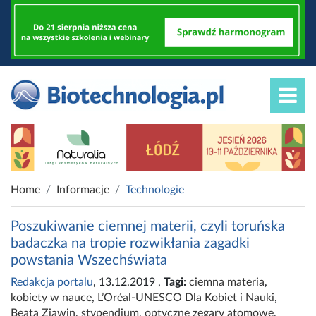
Home
Informacje
Technologie
Poszukiwanie ciemnej materii, czyli toruńska
badaczka na tropie rozwikłania zagadki
powstania Wszechświata
Redakcja portalu
, 13.12.2019
,
Tagi:
ciemna materia
,
kobiety w nauce
,
L’Oréal-UNESCO Dla Kobiet i Nauki
,
Beata Zjawin
,
stypendium
,
optyczne zegary atomowe
,