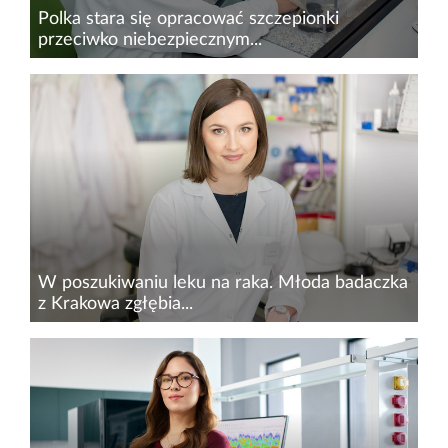
Polka stara się opracować szczepionki
przeciwko niebezpiecznym...
Epidemie i pandemie wirusów towarzyszą
ludzkości od jej powstania, gdyż wirusy
nieustannie ewoluują. Poza aktualnym
rozprzestrzenianiem się niebezpiecznego
koronawirusa z Chin, śmiercionośnych
wirusów...
W poszukiwaniu leku na raka. Młoda badaczka
z Krakowa zgłębia...
Rozwija się po cichu, nie powoduje żadnych
objawów, co sprawia, że jest wyjątkowo
niebezpieczny dla życia. Mowa o nowotworze
nerki, który dotyka co roku prawie 300 tysięcy
osób, a niemal 120 tysięcy...