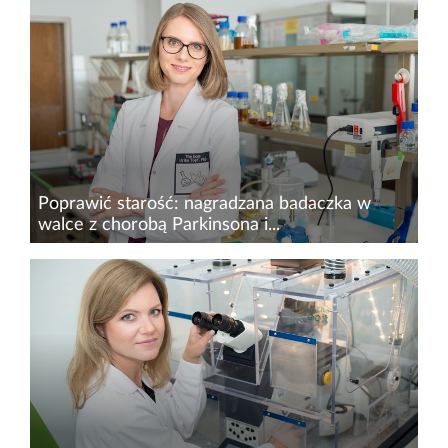
Poprawić starość: nagradzana badaczka w
walce z chorobą Parkinsona i...
Od wielu lat obserwujemy zjawisko starzenia się
społeczeństwa, co oznacza rosnącą liczbę osób
w wieku podeszłym, które są narażone na
częstsze występowanie chorób
neurozwyrodnieniowych w tym m.in...