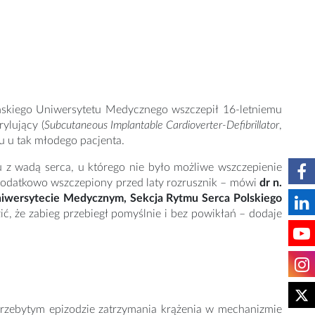
Gdańskiego Uniwersytetu Medycznego wszczepił 16-letniemu
ylujący (
Subcutaneous Implantable Cardioverter-Defibrillator
,
u u tak młodego pacjenta.
 z wadą serca, u którego nie było możliwe wszczepienie
 dodatkowo wszczepiony przed laty rozrusznik – mówi
dr n.
niwersytecie Medycznym, Sekcja Rytmu Serca Polskiego
ić, że zabieg przebiegł pomyślnie i bez powikłań – dodaje
przebytym epizodzie zatrzymania krążenia w mechanizmie