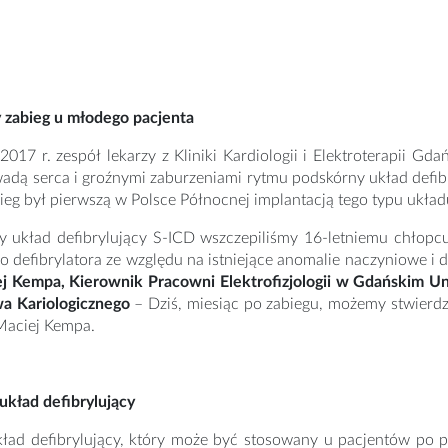
zabieg u młodego pacjenta
2017 r. zespół lekarzy z Kliniki Kardiologii i Elektroterapii 
adą serca i groźnymi zaburzeniami rytmu podskórny układ defibr
ieg był pierwszą w Polsce Północnej implantacją tego typu układ
y układ defibrylujący S-ICD wszczepiliśmy 16-letniemu chłopcu
o defibrylatora ze względu na istniejące anomalie naczyniowe i
j Kempa, Kierownik Pracowni Elektrofizjologii w Gdańskim U
a Kariologicznego
– Dziś, miesiąc po zabiegu, możemy stwierdz
Maciej Kempa.
układ defibrylujący
kład defibrylujący, który może być stosowany u pacjentów po 