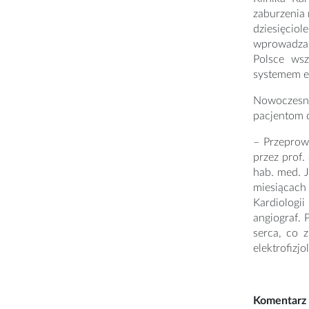
zaburzenia
dziesięciol
wprowadzan
Polsce wsz
systemem el
Nowoczesne
pacjentom o
– Przeprowa
przez prof.
hab. med. 
miesiącach
Kardiologi
angiograf. 
serca, co 
elektrofizj
Komentarz 