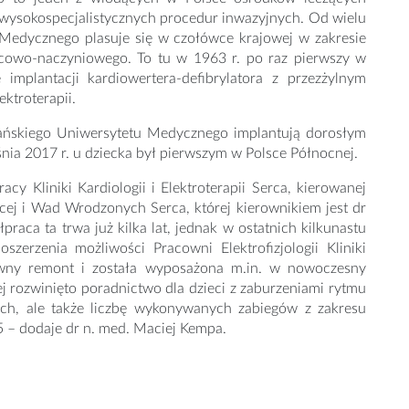
 wysokospecjalistycznych procedur inwazyjnych. Od wielu
tu Medycznego plasuje się w czołówce krajowej w zakresie
cowo-naczyniowego. To tu w 1963 r. po raz pierwszy w
implantacji kardiowertera-defibrylatora z przezżylnym
ektroterapii.
Gdańskiego Uniwersytetu Medycznego implantują dorosłym
nia 2017 r. u dziecka był pierwszym w Polsce Północnej.
y Kliniki Kardiologii i Elektroterapii Serca, kierowanej
ięcej i Wad Wrodzonych Serca, której kierownikiem jest dr
praca ta trwa już kilka lat, jednak w ostatnich kilkunastu
zerzenia możliwości Pracowni Elektrofizjologii Kliniki
ntowny remont i została wyposażona m.in. w nowoczesny
ej rozwinięto poradnictwo dla dzieci z zaburzeniami rytmu
ych, ale także liczbę wykonywanych zabiegów z zakresu
25 – dodaje dr n. med. Maciej Kempa.