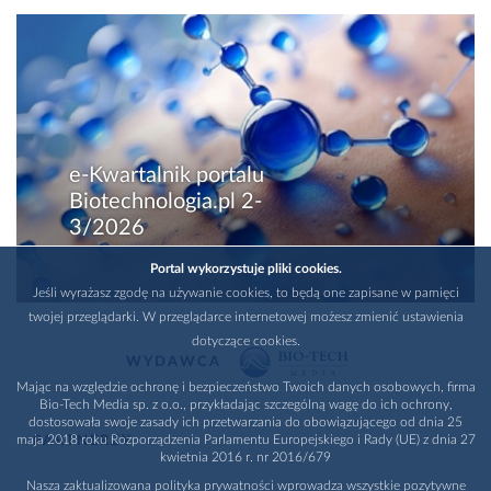
e-Kwartalnik portalu
Biotechnologia.pl 2-
3/2026
Portal wykorzystuje pliki cookies.
Jeśli wyrażasz zgodę na używanie cookies, to będą one zapisane w pamięci
twojej przeglądarki. W przeglądarce internetowej możesz zmienić ustawienia
dotyczące cookies.
WYDAWCA
Mając na względzie ochronę i bezpieczeństwo Twoich danych osobowych, firma
Bio-Tech Media sp. z o.o., przykładając szczególną wagę do ich ochrony,
dostosowała swoje zasady ich przetwarzania do obowiązującego od dnia 25
maja 2018 roku Rozporządzenia Parlamentu Europejskiego i Rady (UE) z dnia 27
PARTNERZY
kwietnia 2016 r. nr 2016/679
Nasza zaktualizowana polityka prywatności wprowadza wszystkie pozytywne