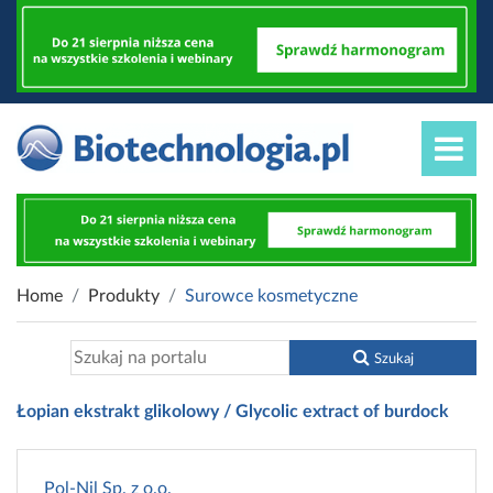
Home
Produkty
Surowce kosmetyczne
Szukaj
Łopian ekstrakt glikolowy / Glycolic extract of burdock
Pol-Nil Sp. z o.o.