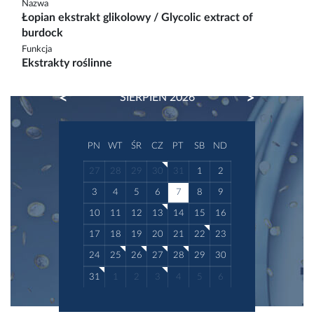
Nazwa
Łopian ekstrakt glikolowy / Glycolic extract of
burdock
Funkcja
Ekstrakty roślinne
PREVIOUS
NEXT
SIERPIEŃ 2026
PN
WT
ŚR
CZ
PT
SB
ND
27
28
29
30
31
1
2
3
4
5
6
7
8
9
10
11
12
13
14
15
16
17
18
19
20
21
22
23
24
25
26
27
28
29
30
31
1
2
3
4
5
6