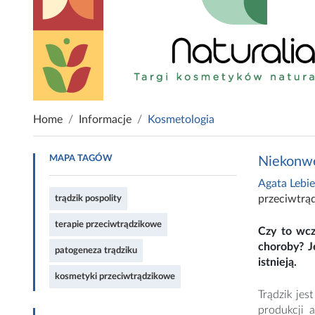
Home
Informacje
Kosmetologia
MAPA TAGÓW
Niekonwe
Agata Lebi
przeciwtrą
trądzik pospolity
terapie przeciwtrądzikowe
Czy to wcz
choroby? J
patogeneza trądziku
istnieją.
kosmetyki przeciwtrądzikowe
Trądzik jes
produkcji 