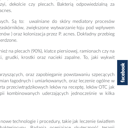
yi, dekolcie czy plecach. Bakterią odpowiedzialną za
acnes.
owych. Są to: uwalniane do skóry mediatory procesów
ę zaskórników, zwiększone wytwarzanie łoju pod wpływem
ów ) oraz kolonizacja przez P. acnes. Dokładny przebieg
ierdzone.
nież na plecach (90%), klatce piersiowej, ramionach czy na
grudki, krostki oraz nacieki zapalne. To, jaki wykwit
warzyszących, oraz zapobieganie powstawaniu szpecących
mian łagodnych i umiarkowanych, oraz leczenie ogólne w
erta przeciwtrądzikowych leków na receptę, leków OTC jak
apii kombinowanych uderzających jednocześnie w kilka
owe technologie i procedury, takie jak leczenie światłem
bakteriocyny. Badania oceniające skuteczność terapii