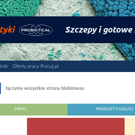
lnik
Oferty pracy Pracuj.pl
łączymy wszystkie strony biobiznesu
FIRMY
PRODUKTY/USŁUGI