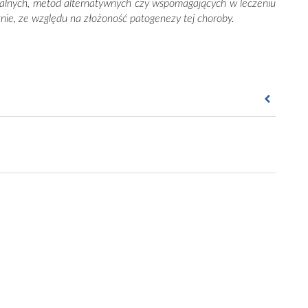
nalnych, metod alternatywnych czy wspomagających w leczeniu
znie, ze względu na złożoność patogenezy tej choroby.
12; 379: 361–72.
sensus Polskiego Towarzystwa Dermatologicznego. Przegl
todynamiczna (PDT) w chorobach skóry - co nowego?