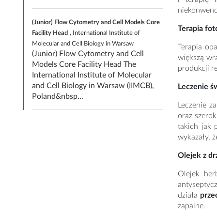
niekonwencj
(Junior) Flow Cytometry and Cell Models Core
Terapia fo
Facility Head
, International Institute of
Molecular and Cell Biology in Warsaw
Terapia op
(Junior) Flow Cytometry and Cell
większą wra
Models Core Facility Head The
produkcji r
International Institute of Molecular
and Cell Biology in Warsaw (IIMCB),
Leczenie ś
Poland&nbsp...
Leczenie za
oraz szerok
takich jak 
wykazały, ż
Olejek z d
Olejek her
antysepty
działa
prze
zapalne.