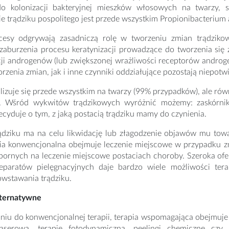
o kolonizacji bakteryjnej mieszków włosowych na twarzy, sz
 trądziku pospolitego jest przede wszystkim Propionibacterium 
cesy odgrywają zasadniczą rolę w tworzeniu zmian trądzik
 zaburzenia procesu keratynizacji prowadzące do tworzenia si
i androgenów (lub zwiększonej wrażliwości receptorów androgen
rzenia zmian, jak i inne czynniki oddziałujące pozostają niepotw
alizuje się przede wszystkim na twarzy (99% przypadków), ale rów
. Wśród wykwitów trądzikowych wyróżnić możemy: zaskórniki, 
cyduje o tym, z jaką postacią trądziku mamy do czynienia.
rądziku ma na celu likwidację lub złagodzenie objawów mu to
apia konwencjonalna obejmuje leczenie miejscowe w przypadku z
opornych na leczenie miejscowe postaciach choroby. Szeroka of
eparatów pielęgnacyjnych daje bardzo wiele możliwości ter
owstawania trądziku.
lternatywne
u do konwencjonalnej terapii, terapia wspomagająca obejmuje n
laserową, terapię fotodynamiczną, peelingi chemiczne czy 