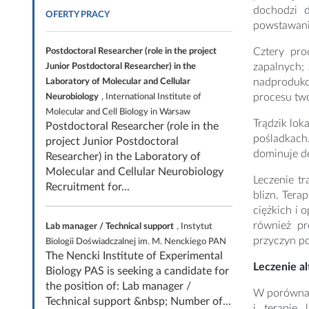
dochodzi d
OFERTY PRACY
powstawanie
Cztery pro
Postdoctoral Researcher (role in the project
zapalnych;
Junior Postdoctoral Researcher) in the
nadprodukcj
Laboratory of Molecular and Cellular
procesu two
Neurobiology
, International Institute of
Molecular and Cell Biology in Warsaw
Trądzik lok
Postdoctoral Researcher (role in the
pośladkach
project Junior Postdoctoral
dominuje de
Researcher) in the Laboratory of
Molecular and Cellular Neurobiology
Leczenie t
Recruitment for...
blizn. Ter
ciężkich i 
również pr
Lab manager / Technical support
, Instytut
przyczyn p
Biologii Doświadczalnej im. M. Nenckiego PAN
The Nencki Institute of Experimental
Leczenie a
Biology PAS is seeking a candidate for
the position of: Lab manager /
W porównani
Technical support &nbsp; Number of...
i terapię 