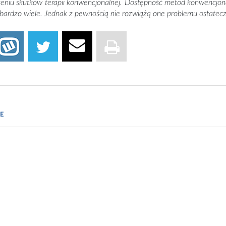
zeniu skutków terapii konwencjonalnej. Dostępność metod konwencjo
t bardzo wiele. Jednak z pewnością nie rozwiążą one problemu ostatec
ams H.C., Dellavalle R.P., Garner S. Acne vulgaris. The Lancet 20
etowski J., et al. Trądzik zwyczajny: patogeneza i leczenie. Kon
E
tol 2012; 99: 649–673.
yk-Krupka A., Ledwon A., Karpe J., Simon-Sieroń M. Terapia fo
al of Ecology and Health 2011; 15: 28-34.
chnologia.pl