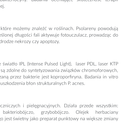
ej.
, które możemy znaleźć w roślinach. Psolareny powodują
eślonej długości fali aktywuje fotouczulacz, prowadząc do
 drodze nekrozy czy apoptozy.
światło IPL (Intense Pulsed Light), laser PDL, laser KTP
nes są zdolne do syntetyzowania związków chromoforowych,
aną przez bakterie jest koproporfiryna. Badania in vitro
uszkodzenia błon strukturalnych P. acnes.
czniczych i pielęgnacyjnych. Działa przede wszystkim:
, bakteriobójczo, grzybobójczo. Olejek herbaciany
go jest świetny jako preparat punktowy na większe zmiany