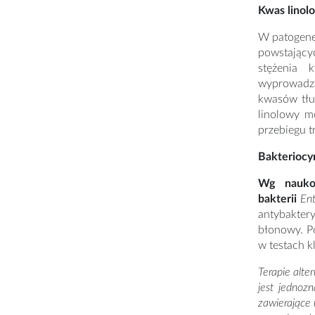
Kwas linol
W patogenez
powstającyc
stężenia 
wyprowadza
kwasów tłu
linolowy m
przebiegu t
Bakteriocy
Wg naukow
bakterii
Ent
antybakter
błonowy. P
w testach k
Terapie alte
jest jednoz
zawierające 