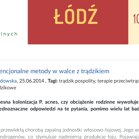
ncjonalne metody w walce z trądzikiem
edowska
, 25.06.2014
,
Tagi:
trądzik pospolity
,
terapie przeciwtrą
dzikowe
esna kolonizacja P. acnes, czy obciążenie rodzinne wywołuj
ednoznaczne odpowiedzi na te pytania, pomimo wielu lat ba
t przewlekłą chorobą zapalną jednostki włosowo-łojowej. Jego 
androgenów, co stymuluje nadmierną produkcję łoju. Pojawiają 