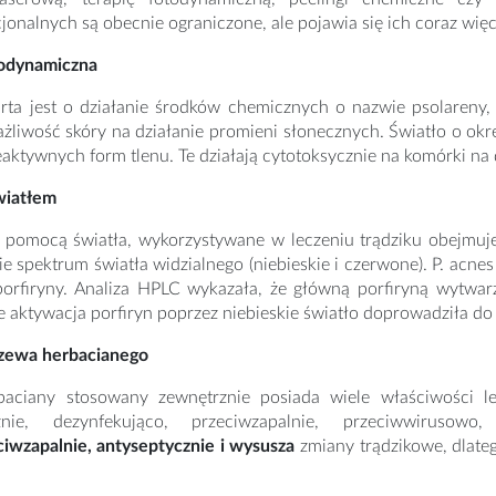
onalnych są obecnie ograniczone, ale pojawia się ich coraz więc
todynamiczna
arta jest o działanie środków chemicznych o nazwie psolareny
żliwość skóry na działanie promieni słonecznych. Światło o okr
eaktywnych form tlenu. Te działają cytotoksycznie na komórki na
wiatłem
 pomocą światła, wykorzystywane w leczeniu trądziku obejmuje 
ie spektrum światła widzialnego (niebieskie i czerwone). P. ac
porfiryny. Analiza HPLC wykazała, że główną porfiryną wytwarz
e aktywacja porfiryn poprzez niebieskie światło doprowadziła do 
rzewa herbacianego
baciany stosowany zewnętrznie posiada wiele właściwości le
cznie, dezynfekująco, przeciwzapalnie, przeciwwirusowo
ciwzapalnie, antyseptycznie i wysusza
zmiany trądzikowe, dlate