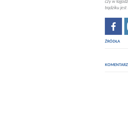
czy w łagod
trądziku jes
ŹRÓDŁA
Willi
Szepi
KOMENTARZ
Derma
Kawcz
Journ
Biote