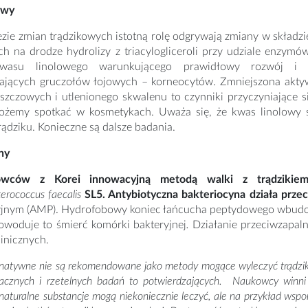
owy
ie zmian trądzikowych istotną rolę odgrywają zmiany w składzi
h na drodze hydrolizy z triacylogliceroli przy udziale enzymów
kwasu linolowego warunkującego prawidłowy rozwój i 
jących gruczołów łojowych – korneocytów. Zmniejszona aktyw
szczowych i utlenionego skwalenu to czynniki przyczyniające s
ożemy spotkać w kosmetykach. Uważa się, że kwas linolowy
rądziku. Konieczne są dalsze badania.
ny
ców z Korei innowacyjną metodą walki z trądzikiem 
erococcus faecalis
SL5. Antybiotyczna bakteriocyna działa prze
yjnym (AMP). Hydrofobowy koniec łańcucha peptydowego wbud
owoduje to śmierć komórki bakteryjnej
.
Działanie przeciwzapaln
linicznych.
rnatywne nie są rekomendowane jako metody mogące wyleczyć trądzik p
nacznych i rzetelnych badań to potwierdzających. Naukowcy winni 
naturalne substancje mogą niekoniecznie leczyć, ale na przykład wspo