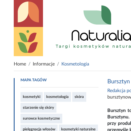
Home
Informacje
Kosmetologia
MAPA TAGÓW
Bursztyn
Redakcja po
bursztyno
kosmetyki
kosmetologia
skóra
starzenie się skóry
Bursztyn t
Bursztynu.
surowce kosmetyczne
przy produ
pielęgnacja włosów
kosmetyki naturalne
przemyśle 