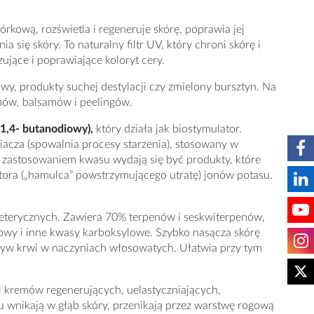
kową, rozświetla i regeneruje skórę, poprawia jej
 się skóry. To naturalny filtr UV, który chroni skórę i
jące i poprawiające koloryt cery.
wy, produkty suchej destylacji czy zmielony bursztyn. Na
emów, balsamów i peelingów.
1,4- butanodiowy),
który działa jak biostymulator.
iacza (spowalnia procesy starzenia), stosowany w
 zastosowaniem kwasu wydają się być produkty, które
bitora („hamulca” powstrzymującego utratę) jonów potasu.
w eterycznych. Zawiera 70% terpenów i seskwiterpenów,
towy i inne kwasy karboksylowe. Szybko nasącza skórę
ływ krwi w naczyniach włosowatych. Ułatwia przy tym
 kremów regenerujących, uelastyczniających,
 wnikają w głąb skóry, przenikają przez warstwę rogową