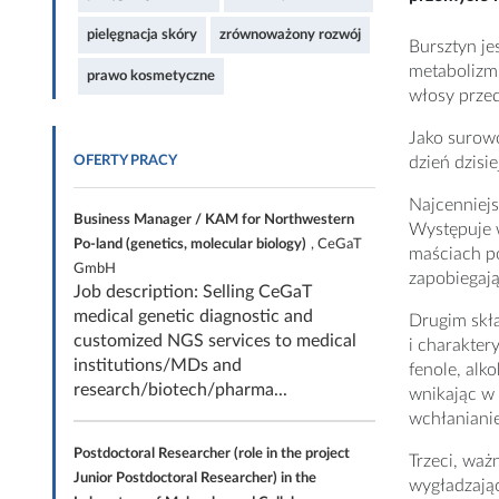
pielęgnacja skóry
zrównoważony rozwój
Bursztyn je
metabolizm,
prawo kosmetyczne
włosy przed
Jako surowc
OFERTY PRACY
dzień dzisi
Najcenniejs
Business Manager / KAM for Northwestern
Występuje w
Po-land (genetics, molecular biology)
, CeGaT
maściach po
GmbH
zapobiegają
Job description: Selling CeGaT
medical genetic diagnostic and
Drugim skł
customized NGS services to medical
i charakter
institutions/MDs and
fenole, alk
research/biotech/pharma...
wnikając w
wchłaniani
Postdoctoral Researcher (role in the project
Trzeci, waż
Junior Postdoctoral Researcher) in the
wygładzając