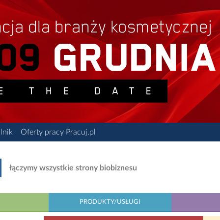
lnik
Oferty pracy Pracuj.pl
łączymy wszystkie strony biobiznesu
PRODUKTY/USŁUGI