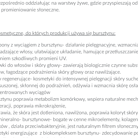
zpośrednio oddziałując na warstwy żywe, gdzie przyspieszają o
ą promieniowanie słoneczne.
smetyczne, do których produkcji używa się bursztynu:
ony z wyciągiem z bursztynu- działanie pielęgnacyjne, wzmacni
ładzające włosy, ułatwiające układanie, hamujące przetłuszczanie 
aniem szkodliwych promieni UV.
ki do włosów i skóry głowy- zawierają biologicznie czynne subs
w, łagodzące podrażnienia skóry głowy oraz nawilżające.
 regenerujące- kosmetyki do intensywnej pielęgnacji skóry suche
esuszonej, skłonnej do podrażnień, odżywia i wzmacnia skórę os
entrowanych wyciągów
sztynu poprawia metabolizm komórkowy, wspiera naturalne mecha
eracji, poprawia mikrokrążenie,
awia, że skóra jest dotleniona, nawilżona, poprawia koloryt skóry-
mineralno- bursztynowe- bogate w cenne mikroelementy, kolagen i
ków , działa przeciwbakteryjnie, jest naturalnym filtrem słoneczn
tyki energizujące z biokompleksem bursztynu- zdecydowanie po