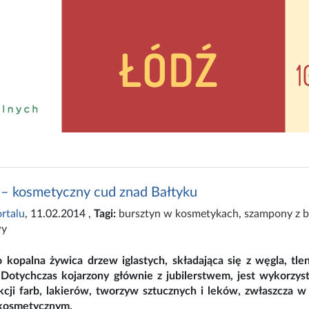
 – kosmetyczny cud znad Bałtyku
rtalu
, 11.02.2014
,
Tagi:
bursztyn w kosmetykach
,
szampony z 
wy
o kopalna żywica drzew iglastych, składająca się z węgla, tle
 Dotychczas kojarzony głównie z jubilerstwem, jest wykorzy
kcji farb, lakierów, tworzyw sztucznych i leków, zwłaszcza 
kosmetycznym.