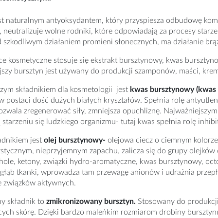
st naturalnym antyoksydantem, który przyspiesza odbudowę komór
 neutralizuje wolne rodniki, które odpowiadają za procesy starzenia
 szkodliwym działaniem promieni słonecznych, ma działanie brązu
e kosmetyczne stosuje się ekstrakt bursztynowy, kwas bursztyno
ejszy bursztyn jest używany do produkcji szamponów, maści, kr
zym składnikiem dla kosmetologii jest
kwas bursztynowy (kwas 
 postaci dość dużych białych kryształów. Spełnia rolę antyutlen
zwala zregenerować siły, zmniejsza opuchliznę. Najważniejszym
 starzeniu się ludzkiego organizmu- tutaj kwas spełnia rolę inhi
adnikiem jest
olej bursztynowy-
olejowa ciecz o ciemnym kolorze
ystycznym, nieprzyjemnym zapachu, zalicza się do grupy olejkó
ohole, ketony, związki hydro-aromatyczne, kwas bursztynowy, oc
 głąb tkanki, wprowadza tam przewagę anionów i udrażnia przep
e związków aktywnych.
ny składnik to
zmikronizowany bursztyn.
Stosowany do produkcji
ych skórę. Dzięki bardzo maleńkim rozmiarom drobiny bursztynu