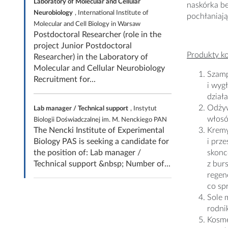
Laboratory of Molecular and Cellular
naskórka be
Neurobiology
, International Institute of
pochłaniaj
Molecular and Cell Biology in Warsaw
Postdoctoral Researcher (role in the
project Junior Postdoctoral
Produkty ko
Researcher) in the Laboratory of
Molecular and Cellular Neurobiology
Szamp
Recruitment for...
i wyg
dział
Odżyw
Lab manager / Technical support
, Instytut
włosó
Biologii Doświadczalnej im. M. Nenckiego PAN
The Nencki Institute of Experimental
Kremy
Biology PAS is seeking a candidate for
i prz
the position of: Lab manager /
skonc
Technical support &nbsp; Number of...
z bur
regen
co spr
Sole 
rodni
Kosme