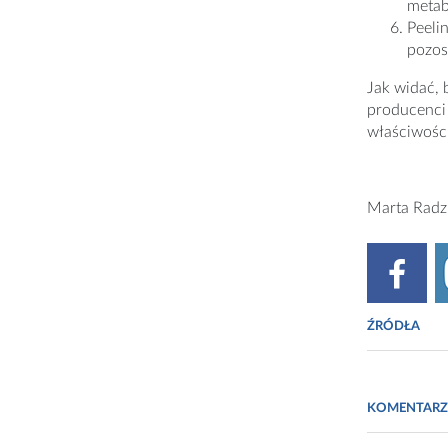
metab
Peeli
pozos
Jak widać, 
producenci 
właściwości
Marta Radz
ŹRÓDŁA
www.amber
KOMENTARZ
www.ambers