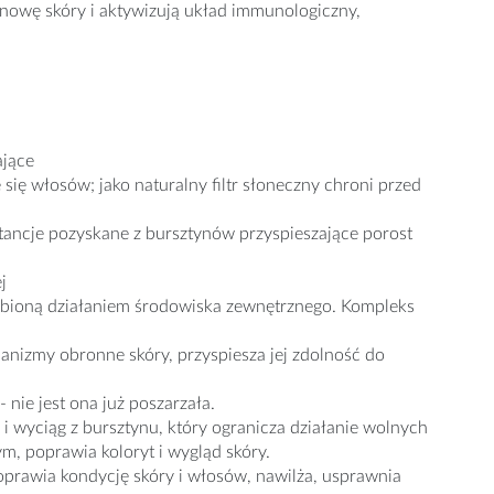
dnowę skóry i aktywizują układ immunologiczny,
ające
się włosów; jako naturalny filtr słoneczny chroni przed
tancje pozyskane z bursztynów przyspieszające porost
j
łabioną działaniem środowiska zewnętrznego. Kompleks
nizmy obronne skóry, przyspiesza jej zdolność do
 nie jest ona już poszarzała.
 wyciąg z bursztynu, który ogranicza działanie wolnych
ym, poprawia koloryt i wygląd skóry.
prawia kondycję skóry i włosów, nawilża, usprawnia