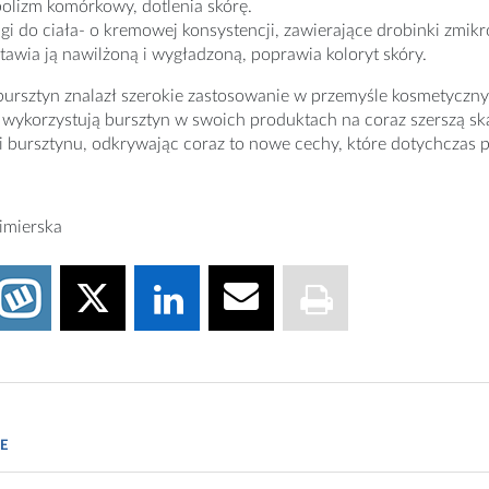
olizm komórkowy, dotlenia skórę.
ngi do ciała- o kremowej konsystencji, zawierające drobinki zmi
tawia ją nawilżoną i wygładzoną, poprawia koloryt skóry.
bursztyn znalazł szerokie zastosowanie w przemyśle kosmetyczny
wykorzystują bursztyn w swoich produktach na coraz szerszą sk
 bursztynu, odkrywając coraz to nowe cechy, które dotychczas 
imierska
.com.pl
E
mell.pl