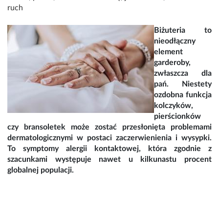
ruch
Biżuteria to
nieodłączny
element
garderoby,
zwłaszcza dla
pań. Niestety
ozdobna funkcja
kolczyków,
pierścionków
czy bransoletek może zostać przesłonięta problemami
dermatologicznymi w postaci zaczerwienienia i wysypki.
To symptomy alergii kontaktowej, która zgodnie z
szacunkami występuje nawet u kilkunastu procent
globalnej populacji.