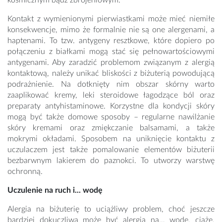
kosmicznym bądź zbrojeniowym.
Kontakt z wymienionymi pierwiastkami może mieć niemiłe
konsekwencje, mimo że formalnie nie są one alergenami, a
haptenami. To tzw. antygeny resztkowe, które dopiero po
połączeniu z białkami mogą stać się pełnowartościowymi
antygenami. Aby zaradzić problemom związanym z alergią
kontaktową, należy unikać bliskości z biżuterią powodującą
podrażnienie. Na dotknięty nim obszar skórny warto
zaaplikować kremy, leki steroidowe łagodzące ból oraz
preparaty antyhistaminowe. Korzystne dla kondycji skóry
mogą być także domowe sposoby – regularne nawilżanie
skóry kremami oraz zmiękczanie balsamami, a także
mokrymi okładami. Sposobem na uniknięcie kontaktu z
uczulaczem jest także pomalowanie elementów biżuterii
bezbarwnym lakierem do paznokci. To utworzy warstwę
ochronną.
Uczulenie na ruch i... wodę
Alergia na biżuterię to uciążliwy problem, choć jeszcze
bardziej dokuczliwa może być alergia na… wodę, ciążę,