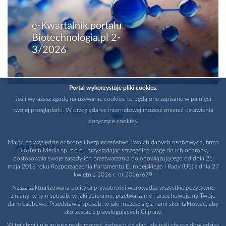
e-Kwartalnik portalu
Biotechnologia.pl 2-
3/2026
Portal wykorzystuje pliki cookies.
Jeśli wyrażasz zgodę na używanie cookies, to będą one zapisane w pamięci
twojej przeglądarki. W przeglądarce internetowej możesz zmienić ustawienia
WYDAWCA
dotyczące cookies.
Mając na względzie ochronę i bezpieczeństwo Twoich danych osobowych, firma
PARTNERZY
Bio-Tech Media sp. z o.o., przykładając szczególną wagę do ich ochrony,
dostosowała swoje zasady ich przetwarzania do obowiązującego od dnia 25
maja 2018 roku Rozporządzenia Parlamentu Europejskiego i Rady (UE) z dnia 27
kwietnia 2016 r. nr 2016/679
Nasza zaktualizowana polityka prywatności wprowadza wszystkie pozytywne
zmiany, w tym sposób, w jaki zbieramy, przetwarzamy i przechowujemy Twoje
dane osobowe. Przedstawia sposób, w jaki możesz się z nami skontaktować, aby
skorzystać z przysługujących Ci praw.
W tej chwili nie musisz podejmować żadnych działań, ale jeśli chcesz dowiedzieć