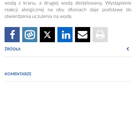
wodą z kranu, a drugiej wodą destylowaną. Wystąpienie
reakcji alergicznej na obu dłoniach daje podstawę do
stwierdzenia uczulenia na wodę.
ŹRÓDŁA
https://www.mp.pl/pacjent/alergie/chorobyalergiczne/alergeny/ko
na-zloto
KOMENTARZE
https://www.medonet.pl/choroby-od-a-do-z/choroby-
skory,alergia-kontaktowa-na-twarzy-i-dloniach---objawy-i-
leczenie,artykul,1696100.html
https://www.rosanto.pl/alergia-na-bizuterie.-jaka-bizuteria-uczula
Fot. https://www.pexels.com/photo/diamond-ring-on-a-bride-s-
hand-6563393/