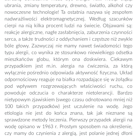
ubrania, zmiany temperatury, drewno, światło, alkohol czy
nowoczesne technologie! Ta ostatnia nazywa się zespołem
nadwrażliwości elektromagnetycznej. Według szacunków
cierpi na nią kilka procent ludzi na świecie. Objawami są:
reakcje alergiczne, nagłe zasłabnięcia, zaburzenia czynności
serca, a także trudności z oddychaniem i częstsze niż zwykle
bóle głowy. Zazwyczaj nie mamy nawet świadomości tego
typu alergii, co wynika ze stosunkowo niewielkiego odsetka
mieszkańców globu, którym ona doskwiera. Ciekawym
przypadkiem jest m.in. alergia na ćwiczenia, za którą
wyłącznie pośrednio odpowiada aktywność fizyczna. Układ
odpornościowy reaguje na białka rozpadające się w żołądku
pod wpływem rozgrzewających właściwości ruchu, co
powoduje odczucia o charakterze nietolerancji. Bardzo
nietypowym zjawiskiem (swego czasu odnotowano mniej niż
100 takich przypadków) jest uczulenie na wodę. Jego
etiologia nie jest do końca znana, tak jak nieznane są
sprawdzone metody leczenia. Pierwszy przypadek alergii na
wodę opisano w 1963 r. Prostym sposobem na określenie,
czy mamy do czynienia z alergią, jest polanie jednej dłoni