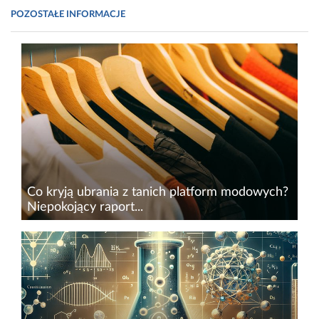
POZOSTAŁE INFORMACJE
Co kryją ubrania z tanich platform modowych?
Niepokojący raport...
W dobie rosnącej popularności taniej mody
online&nbsp;platformy, takie jak SHEIN czy
Temu, zdobywają coraz większe grono klientów.
Najnowsze wyniki raportów budzą jednak
poważne obawy dotyczące...