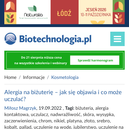
Home
Informacje
Kosmetologia
Alergia na biżuterię – jak się objawia i co może
uczulać?
Miłosz Magrzyk
, 19.09.2022
,
Tagi:
biżuteria
,
alergia
kontaktowa
,
uczulacz
,
nadwrażliwość
,
skóra
,
wysypka
,
zaczerwienienia
,
chrom
,
nikiel
,
platyna
,
złoto
,
srebro
,
kobalt
,
pallad
,
uczulenie na wodę
,
jubilerstwo
,
uczulenie na