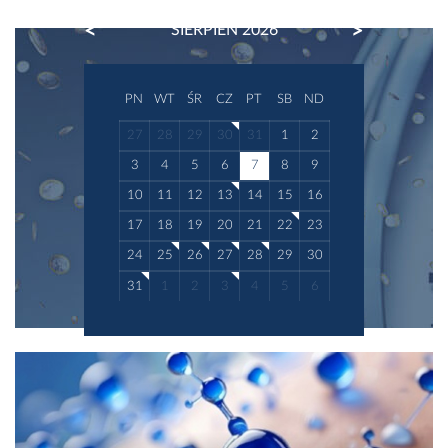
także na wyglądzie naszej skóry, powodując
PREVIOUS
NEXT
SIERPIEŃ 2026
przesuszenie i utratę blasku. W konsekwencji
takich powtarzających si...
PN
WT
ŚR
CZ
PT
SB
ND
27
28
29
30
31
1
2
3
4
5
6
7
8
9
10
11
12
13
14
15
16
17
18
19
20
21
22
23
24
25
26
27
28
29
30
31
1
2
3
4
5
6