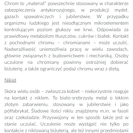
Chrom to „materiał” powszechnie stosowany w charakterze
zabezpieczenia antykorozyjnego, w produkcji mydeł,
gazach spawalniczych i jubilerstwie. W przypadku
organizmu ludzkiego jest nieodłącznym mikroelementem
kontrolującym poziom glukozy we krwi. Odpowiada za
prawidłowy metabolizm tłuszczów, cukrów i białek. Kontakt
z pochodnymi chromu – chromianami – może uczulić.
Nadwrażliwość uniemożliwia pracę w wielu zawodach,
głównie związanych z budownictwem i mechaniką. Osoby
uczulone na chromiany powinny ostrożniej dobierać
biżuterię, a także ograniczyć podaż chromu wraz z dietą.
Nikiel
Skóra wielu osób – zwłaszcza kobiet – niekorzystnie reaguje
na kontakt z niklem. To biało-srebrzysty metal o lekkim
złotym zabarwieniu, stosowany w jubilerstwie i jako
półfabrykat. Śladowe ilości niklu znajdziemy m.in. w fasoli
oraz czekoladzie. Przyswojony w ten sposób także jest w
stanie uczulać. Uczulenie może wystąpić nie tylko po
kontakcie z niklowaną biżuterią, ale też innymi przedmiotami