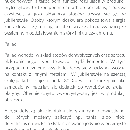
nukleinowych, a także pełni funkcję regulującą w produkcji
erytrocytów. Jest komponentem farb do porcelany, środków
czystości, a jako składnika stopów używa się go w
jubilerstwie. Osoby, którym doskwiera pokobaltowa alergia
kontaktowa, często mają problem także z alergią związaną ze
wzajemnym oddziaływaniem skóry i niklu czy chromu.
Pallad
Pallad wchodzi w skład stopów dentystycznych oraz sprzętu
elektronicznego, typu telewizor bądź komputer. W tym
przypadku uczulenie zwykle też łączy się z nadwrażliwością
na kontakt z innymi metalami. W jubilerstwie na szerszą
skalę pallad stosuje się od lat 30. XX w., choć raczej nie jako
samodzielny materiał, ale dodatek do wyrobów ze złota i
platyny. Obecnie często wykorzystywany jest w produkcji
obrączek.
Alergie dotyczą także kontaktu skóry z innymi pierwiastkami,
do których możemy zaliczyć np.
tantal
albo
niob
,
dotychczas na większą skalę stosowane jedynie w przemyśle