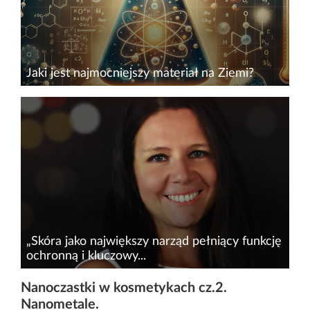
Jaki jest najmocniejszy materiał na Ziemi?
Środowisko naukowe pod koniec 2022 r.
obiegła informacja o stworzeniu niezwykłego
materiału, innego niż dotychczasowe. Badanie
jego właściwości dowiodło, że w porównaniu
do znanych substancji...
„Skóra jako największy narząd pełniący funkcję
ochronną i kluczowy...
Stres negatywnie wpływa na nasz organizm.
Nanoczastki w kosmetykach cz.2.
Długotrwałe sytuacje stresowe odbijają się
Nanometale.