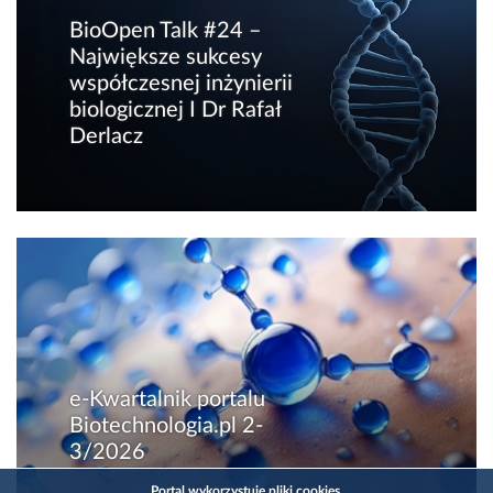
BioOpen Talk #24 –
Największe sukcesy
współczesnej inżynierii
biologicznej I Dr Rafał
Derlacz
e-Kwartalnik portalu
Biotechnologia.pl 2-
3/2026
Portal wykorzystuje pliki cookies.