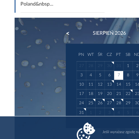
Poland&nbsp...
PREVIOUS
SIERPIEŃ 2026
PN
WT
ŚR
CZ
PT
SB
N
27
28
29
30
31
1
2
3
4
5
6
7
8
9
10
11
12
13
14
15
1
17
18
19
20
21
22
2
24
25
26
27
28
29
3
31
1
2
3
4
5
6
Jeśli wyrażasz zgodę 