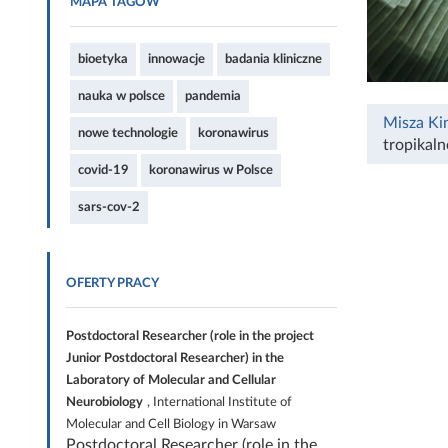
MAPA TAGÓW
bioetyka
innowacje
badania kliniczne
nauka w polsce
pandemia
Misza Ki
nowe technologie
koronawirus
tropikaln
covid-19
koronawirus w Polsce
sars-cov-2
OFERTY PRACY
Postdoctoral Researcher (role in the project
Junior Postdoctoral Researcher) in the
Laboratory of Molecular and Cellular
Neurobiology
, International Institute of
Molecular and Cell Biology in Warsaw
Postdoctoral Researcher (role in the