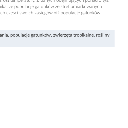
wzrost temperatury. Z danych obejmujących ponad 5 tys.
nika, że populacje gatunków ze stref umiarkowanych
szych części swoich zasięgów niż populacje gatunków
ania
,
populacje gatunków
,
zwierzęta tropikalne
,
rośliny