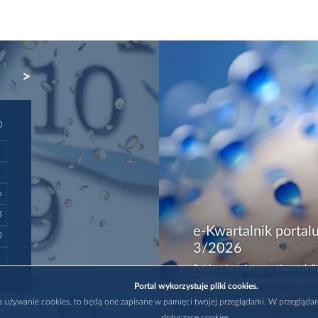
NEXT
D
6
3
e-Kwartalnik portalu
0
3/2026
Pobierz bezpłatny e-Kwartalnik
informacji: malgorzata.ges@bio
Portal wykorzystuje pliki cookies.
na używanie cookies, to będą one zapisane w pamięci twojej przeglądarki. W przegląda
dotyczące cookies.