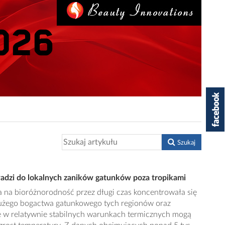
Szukaj
wadzi do lokalnych zaników gatunków poza tropikami
a na bioróżnorodność przez długi czas koncentrowała się
dużego bogactwa gatunkowego tych regionów oraz
ce w relatywnie stabilnych warunkach termicznych mogą