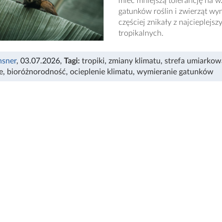
mieć mniejszą tolerancję na 
gatunków roślin i zwierząt wy
częściej znikały z najcieplej
tropikalnych.
nsner
, 03.07.2026
,
Tagi:
tropiki
,
zmiany klimatu
,
strefa umiarkow
e
,
bioróżnorodność
,
ocieplenie klimatu
,
wymieranie gatunków