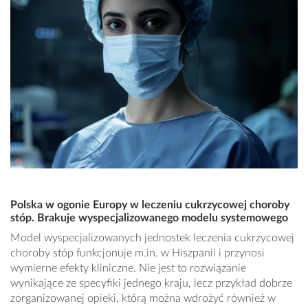
Polska w ogonie Europy w leczeniu cukrzycowej choroby
stóp. Brakuje wyspecjalizowanego modelu systemowego
Model wyspecjalizowanych jednostek leczenia cukrzycowej
choroby stóp funkcjonuje m.in. w Hiszpanii i przynosi
wymierne efekty kliniczne. Nie jest to rozwiązanie
wynikające ze specyfiki jednego kraju, lecz przykład dobrze
zorganizowanej opieki, którą można wdrożyć również w