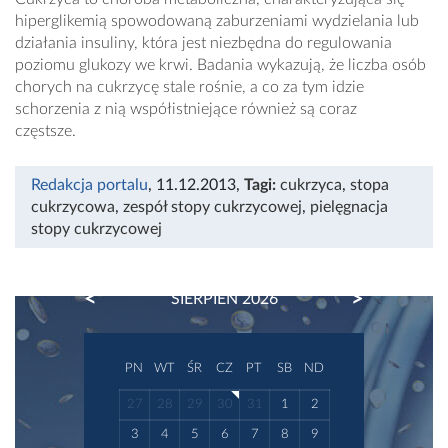
hiperglikemią spowodowaną zaburzeniami wydzielania lub
działania insuliny, która jest niezbędna do regulowania
poziomu glukozy we krwi. Badania wykazują, że liczba osób
chorych na cukrzycę stale rośnie, a co za tym idzie
schorzenia z nią współistniejące również są coraz
częstsze.
Redakcja portalu
, 11.12.2013
,
Tagi:
cukrzyca
,
stopa
cukrzycowa
,
zespół stopy cukrzycowej
,
pielęgnacja
stopy cukrzycowej
PREVIOUS
NEXT
SIERPIEŃ 2026
PN
WT
ŚR
CZ
PT
SB
ND
27
28
29
30
31
1
2
3
4
5
6
7
8
9