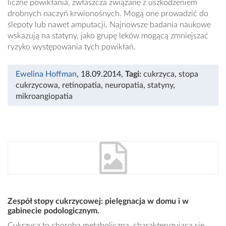
liczne powikłania, zwłaszcza związane z uszkodzeniem
drobnych naczyń krwionośnych. Mogą one prowadzić do
ślepoty lub nawet amputacji. Najnowsze badania naukowe
wskazują na statyny, jako grupę leków mogącą zmniejszać
ryzyko występowania tych powikłań.
Ewelina Hoffman
, 18.09.2014
,
Tagi:
cukrzyca
,
stopa
cukrzycowa
,
retinopatia
,
neuropatia
,
statyny
,
mikroangiopatia
Zespół stopy cukrzycowej: pielęgnacja w domu i w
gabinecie podologicznym.
Cukrzyca to choroba metaboliczna, charakteryzująca się