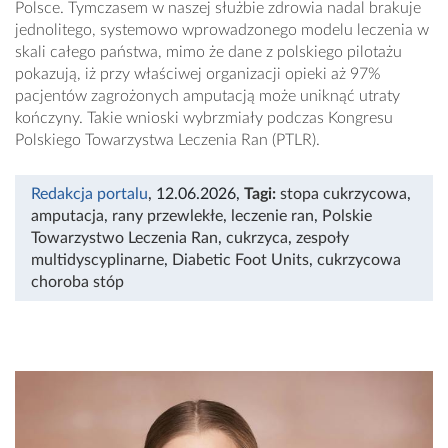
Polsce. Tymczasem w naszej służbie zdrowia nadal brakuje
jednolitego, systemowo wprowadzonego modelu leczenia w
skali całego państwa, mimo że dane z polskiego pilotażu
pokazują, iż przy właściwej organizacji opieki aż 97%
pacjentów zagrożonych amputacją może uniknąć utraty
kończyny. Takie wnioski wybrzmiały podczas Kongresu
Polskiego Towarzystwa Leczenia Ran (PTLR).
Redakcja portalu
, 12.06.2026
,
Tagi:
stopa cukrzycowa
,
amputacja
,
rany przewlekłe
,
leczenie ran
,
Polskie
Towarzystwo Leczenia Ran
,
cukrzyca
,
zespoły
multidyscyplinarne
,
Diabetic Foot Units
,
cukrzycowa
choroba stóp