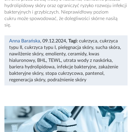
hydrolipidowy skóry oraz ograniczyć ryzyko rozwoju infekcji
bakteryjnych i grzybiczych. Nieprawidłowy poziom
cukru może spowodować, że dolegliwości skórne nasilą
się.
Anna Barańska
, 09.12.2024
,
Tagi:
cukrzyca
,
cukrzyca
typu II
,
cukrzyca typu I
,
pielęgnacja skóry
,
sucha skóra
,
nawilżenie skóry
,
emolienty
,
ceramidy
,
kwas
hialuronowy
,
BHL
,
TEWL
,
utrata wody z naskórka
,
bariera hydrolipidowa
,
infekcje bakteryjne
,
zakażenie
bakteryjne skóry
,
stopa cukrzycowa
,
pantenol
,
regeneracja skóry
,
podrażnienie skóry