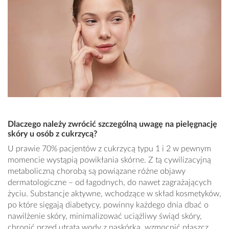
Dlaczego należy zwrócić szczególną uwagę na pielęgnację
skóry u osób z cukrzycą?
U prawie 70% pacjentów z cukrzycą typu 1 i 2 w pewnym
momencie wystąpią powikłania skórne. Z tą cywilizacyjną
metaboliczną chorobą są powiązane różne objawy
dermatologiczne – od łagodnych, do nawet zagrażających
życiu. Substancje aktywne, wchodzące w skład kosmetyków,
po które sięgają diabetycy, powinny każdego dnia dbać o
nawilżenie skóry, minimalizować uciążliwy świąd skóry,
chronić przed utratą wody z naskórka, wzmocnić płaszcz