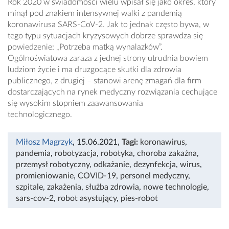
Rok 2020 w świadomości wielu wpisał się jako okres, który
minął pod znakiem intensywnej walki z pandemią
koronawirusa SARS-CoV-2. Jak to jednak często bywa, w
tego typu sytuacjach kryzysowych dobrze sprawdza się
powiedzenie: „Potrzeba matką wynalazków”.
Ogólnoświatowa zaraza z jednej strony utrudnia bowiem
ludziom życie i ma druzgocące skutki dla zdrowia
publicznego, z drugiej – stanowi arenę zmagań dla firm
dostarczających na rynek medyczny rozwiązania cechujące
się wysokim stopniem zaawansowania
technologicznego.
Miłosz Magrzyk
, 15.06.2021
,
Tagi:
koronawirus
,
pandemia
,
robotyzacja
,
robotyka
,
choroba zakaźna
,
przemysł robotyczny
,
odkażanie
,
dezynfekcja
,
wirus
,
promieniowanie
,
COVID-19
,
personel medyczny
,
szpitale
,
zakażenia
,
służba zdrowia
,
nowe technologie
,
sars-cov-2
,
robot asystujący
,
pies-robot