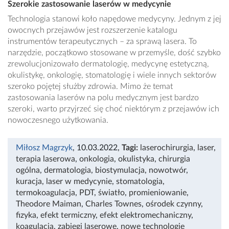
Szerokie zastosowanie laserów w medycynie
Technologia stanowi koło napędowe medycyny. Jednym z jej
owocnych przejawów jest rozszerzenie katalogu
instrumentów terapeutycznych – za sprawą lasera. To
narzędzie, początkowo stosowane w przemyśle, dość szybko
zrewolucjonizowało dermatologię, medycynę estetyczną,
okulistykę, onkologię, stomatologię i wiele innych sektorów
szeroko pojętej służby zdrowia. Mimo że temat
zastosowania laserów na polu medycznym jest bardzo
szeroki, warto przyjrzeć się choć niektórym z przejawów ich
nowoczesnego użytkowania.
Miłosz Magrzyk
, 10.03.2022
,
Tagi:
laserochirurgia
,
laser
,
terapia laserowa
,
onkologia
,
okulistyka
,
chirurgia
ogólna
,
dermatologia
,
biostymulacja
,
nowotwór
,
kuracja
,
laser w medycynie
,
stomatologia
,
termokoagulacja
,
PDT
,
światło
,
promieniowanie
,
Theodore Maiman
,
Charles Townes
,
ośrodek czynny
,
fizyka
,
efekt termiczny
,
efekt elektromechaniczny
,
koagulacja
,
zabiegi laserowe
,
nowe technologie