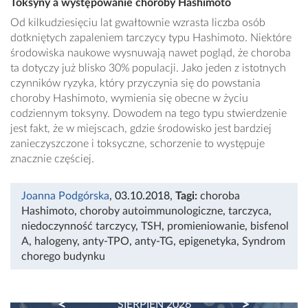
Toksyny a występowanie choroby Hashimoto
Od kilkudziesięciu lat gwałtownie wzrasta liczba osób
dotkniętych zapaleniem tarczycy typu Hashimoto. Niektóre
środowiska naukowe wysnuwają nawet pogląd, że choroba
ta dotyczy już blisko 30% populacji. Jako jeden z istotnych
czynników ryzyka, który przyczynia się do powstania
choroby Hashimoto, wymienia się obecne w życiu
codziennym toksyny. Dowodem na tego typu stwierdzenie
jest fakt, że w miejscach, gdzie środowisko jest bardziej
zanieczyszczone i toksyczne, schorzenie to występuje
znacznie częściej.
Joanna Podgórska
, 03.10.2018
,
Tagi:
choroba
Hashimoto
,
choroby autoimmunologiczne
,
tarczyca
,
niedoczynność tarczycy
,
TSH
,
promieniowanie
,
bisfenol
A
,
halogeny
,
anty-TPO
,
anty-TG
,
epigenetyka
,
Syndrom
chorego budynku
PREVIOUS
NEXT
SIERPIEŃ 2026