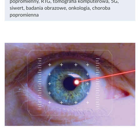
popromienny
,
RTG
,
tomografia komputerowa
,
5G
,
siwert
,
badania obrazowe
,
onkologia
,
choroba
popromienna