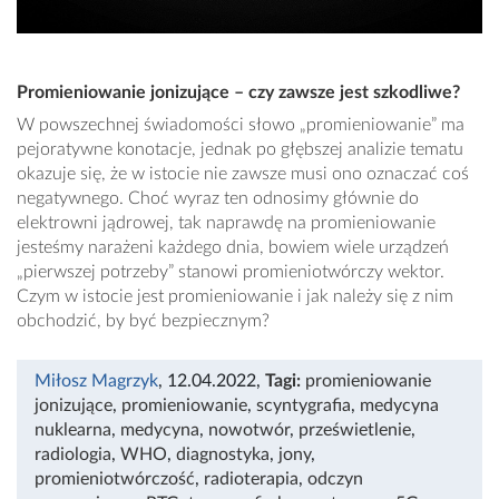
Promieniowanie jonizujące – czy zawsze jest szkodliwe?
W powszechnej świadomości słowo „promieniowanie” ma
pejoratywne konotacje, jednak po głębszej analizie tematu
okazuje się, że w istocie nie zawsze musi ono oznaczać coś
negatywnego. Choć wyraz ten odnosimy głównie do
elektrowni jądrowej, tak naprawdę na promieniowanie
jesteśmy narażeni każdego dnia, bowiem wiele urządzeń
„pierwszej potrzeby” stanowi promieniotwórczy wektor.
Czym w istocie jest promieniowanie i jak należy się z nim
obchodzić, by być bezpiecznym?
Miłosz Magrzyk
, 12.04.2022
,
Tagi:
promieniowanie
jonizujące
,
promieniowanie
,
scyntygrafia
,
medycyna
nuklearna
,
medycyna
,
nowotwór
,
prześwietlenie
,
radiologia
,
WHO
,
diagnostyka
,
jony
,
promieniotwórczość
,
radioterapia
,
odczyn