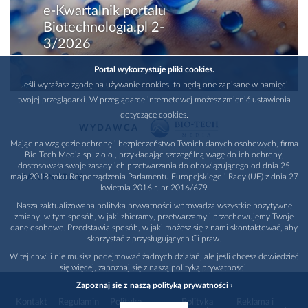
e-Kwartalnik portalu
Biotechnologia.pl 2-
3/2026
Portal wykorzystuje pliki cookies.
Jeśli wyrażasz zgodę na używanie cookies, to będą one zapisane w pamięci
twojej przeglądarki. W przeglądarce internetowej możesz zmienić ustawienia
dotyczące cookies.
WYDAWCA
Mając na względzie ochronę i bezpieczeństwo Twoich danych osobowych, firma
Bio-Tech Media sp. z o.o., przykładając szczególną wagę do ich ochrony,
dostosowała swoje zasady ich przetwarzania do obowiązującego od dnia 25
maja 2018 roku Rozporządzenia Parlamentu Europejskiego i Rady (UE) z dnia 27
PARTNERZY
kwietnia 2016 r. nr 2016/679
Nasza zaktualizowana polityka prywatności wprowadza wszystkie pozytywne
zmiany, w tym sposób, w jaki zbieramy, przetwarzamy i przechowujemy Twoje
dane osobowe. Przedstawia sposób, w jaki możesz się z nami skontaktować, aby
skorzystać z przysługujących Ci praw.
W tej chwili nie musisz podejmować żadnych działań, ale jeśli chcesz dowiedzieć
się więcej, zapoznaj się z naszą polityką prywatności.
Zapoznaj się z naszą polityką prywatności ›
Kontakt
Regulamin
Polityka
Polityka
Reklama i