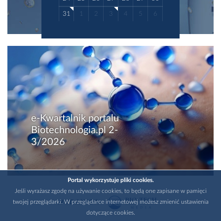
31
1
2
3
4
5
6
e-Kwartalnik portalu
Biotechnologia.pl 2-
3/2026
Portal wykorzystuje pliki cookies.
Jeśli wyrażasz zgodę na używanie cookies, to będą one zapisane w pamięci
twojej przeglądarki. W przeglądarce internetowej możesz zmienić ustawienia
WYDAWCA
dotyczące cookies.