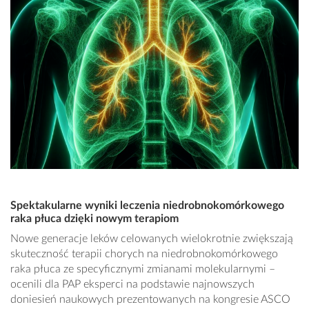
Spektakularne wyniki leczenia niedrobnokomórkowego
raka płuca dzięki nowym terapiom
Nowe generacje leków celowanych wielokrotnie zwiększają
skuteczność terapii chorych na niedrobnokomórkowego
raka płuca ze specyficznymi zmianami molekularnymi –
ocenili dla PAP eksperci na podstawie najnowszych
doniesień naukowych prezentowanych na kongresie ASCO