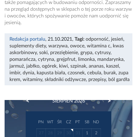
także pomagających w budowaniu odporności. Zapraszamy
na przegląd dostępnych w sklepach o tej porze roku warzyw
i owoców, których spożywanie pomoże nam uodpornić się
jesienią.
Redakcja portalu
, 21.10.2021
,
Tagi:
odporność
,
jesień
,
suplementy diety
,
warzywa
,
owoce
,
witamina c
,
kwas
askorbinowy
,
soki
,
przeziębienie
,
grypa
,
cytrusy
,
pomarańcza
,
cytryna
,
grejpfrut
,
limonka
,
mandarynka
,
jarmuż
,
jabłko
,
ogórek
,
kiwi
,
szpinak
,
ananas
,
kaszel
,
imbir
,
dynia
,
kapusta biała
,
czosnek
,
cebula
,
burak
,
zupa
krem
,
witaminy
,
składniki odżywcze
,
przepisy
,
ból gardła
PREVIOUS
NEXT
SIERPIEŃ 2026
PN
WT
ŚR
CZ
PT
SB
ND
27
28
29
30
31
1
2