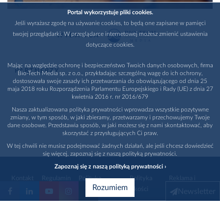
Portal wykorzystuje pliki cookies.
Jeśli wyrażasz zgodę na używanie cookies, to będą one zapisane w pamięci
twojej przeglądarki. W przeglądarce internetowej możesz zmienić ustawienia
WYDAWCA
dotyczące cookies.
Mając na względzie ochronę i bezpieczeństwo Twoich danych osobowych, firma
PARTNERZY
Bio-Tech Media sp. z o.o., przykładając szczególną wagę do ich ochrony,
dostosowała swoje zasady ich przetwarzania do obowiązującego od dnia 25
maja 2018 roku Rozporządzenia Parlamentu Europejskiego i Rady (UE) z dnia 27
kwietnia 2016 r. nr 2016/679
Nasza zaktualizowana polityka prywatności wprowadza wszystkie pozytywne
zmiany, w tym sposób, w jaki zbieramy, przetwarzamy i przechowujemy Twoje
dane osobowe. Przedstawia sposób, w jaki możesz się z nami skontaktować, aby
skorzystać z przysługujących Ci praw.
W tej chwili nie musisz podejmować żadnych działań, ale jeśli chcesz dowiedzieć
się więcej, zapoznaj się z naszą polityką prywatności.
Zapoznaj się z naszą polityką prywatności ›
Kontakt
Regulamin
Polityka
Polityka
Reklama i
Rozumiem
prywatności
jakości
promocja
Newsletter
1996 - 2026
Bio-Tech Media
. Wszystkie prawa zastrzeżone
Wybierz branżę