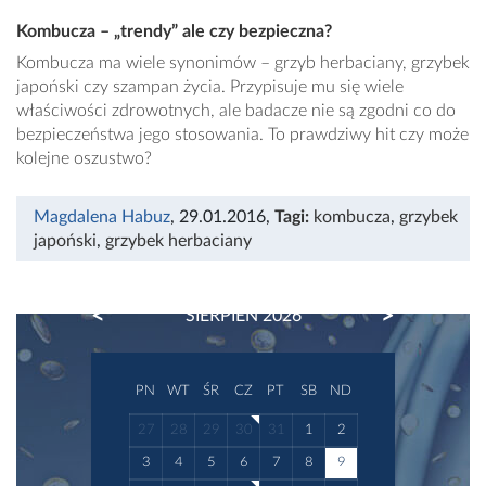
Kombucza – „trendy” ale czy bezpieczna?
Kombucza ma wiele synonimów – grzyb herbaciany, grzybek
japoński czy szampan życia. Przypisuje mu się wiele
właściwości zdrowotnych, ale badacze nie są zgodni co do
bezpieczeństwa jego stosowania. To prawdziwy hit czy może
kolejne oszustwo?
Magdalena Habuz
, 29.01.2016
,
Tagi:
kombucza
,
grzybek
japoński
,
grzybek herbaciany
PREVIOUS
NEXT
SIERPIEŃ 2026
PN
WT
ŚR
CZ
PT
SB
ND
27
28
29
30
31
1
2
3
4
5
6
7
8
9