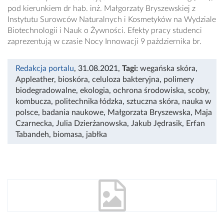
pod kierunkiem dr hab. inż. Małgorzaty Bryszewskiej z
Instytutu Surowców Naturalnych i Kosmetyków na Wydziale
Biotechnologii i Nauk o Żywności. Efekty pracy studenci
zaprezentują w czasie Nocy Innowacji 9 października br.
Redakcja portalu
, 31.08.2021
,
Tagi:
wegańska skóra
,
Appleather
,
bioskóra
,
celuloza bakteryjna
,
polimery
biodegradowalne
,
ekologia
,
ochrona środowiska
,
scoby
,
kombucza
,
politechnika łódzka
,
sztuczna skóra
,
nauka w
polsce
,
badania naukowe
,
Małgorzata Bryszewska
,
Maja
Czarnecka
,
Julia Dzierżanowska
,
Jakub Jędrasik
,
Erfan
Tabandeh
,
biomasa
,
jabłka