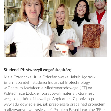
Studenci PŁ stworzyli wegańską skórę!
Maja Czarnecka, Julia Dzierżanowska, Jakub Jędrasik i
Erfan Tabandeh, studenci Industrial Biotechnology
w Centrum Kształcenia Międzynarodowego (IFE) na
Politechnice Łódzkiej, opracowali materiał, który jest
wegańską skórą. Nazwali go Appleather. Z poniższego
wywiadu dowiecie się, jak przebiegała praca nad projektem
realizowanym w czasie zajęć Problem Based Learning (PBL),