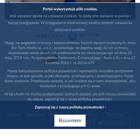
Portal wykorzystuje pliki cookies.
Jeśli wyrażasz zgodę na używanie cookies, to będą one zapisane w pamięci
twojej przeglądarki. W przeglądarce internetowej możesz zmienić ustawienia
dotyczące cookies.
WYDAWCA
Mając na względzie ochronę i bezpieczeństwo Twoich danych osobowych, firma
Bio-Tech Media sp. z o.o., przykładając szczególną wagę do ich ochrony,
dostosowała swoje zasady ich przetwarzania do obowiązującego od dnia 25
maja 2018 roku Rozporządzenia Parlamentu Europejskiego i Rady (UE) z dnia 27
PARTNERZY
kwietnia 2016 r. nr 2016/679
Nasza zaktualizowana polityka prywatności wprowadza wszystkie pozytywne
zmiany, w tym sposób, w jaki zbieramy, przetwarzamy i przechowujemy Twoje
dane osobowe. Przedstawia sposób, w jaki możesz się z nami skontaktować, aby
skorzystać z przysługujących Ci praw.
W tej chwili nie musisz podejmować żadnych działań, ale jeśli chcesz dowiedzieć
się więcej, zapoznaj się z naszą polityką prywatności.
Zapoznaj się z naszą polityką prywatności ›
Kontakt
Regulamin
Polityka
Polityka
Reklama i
Rozumiem
prywatności
jakości
promocja
Newsletter
1996 - 2026
Bio-Tech Media
. Wszystkie prawa zastrzeżone
Wybierz branżę