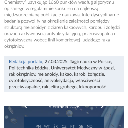
Chemistry”, uzyskując 1660 punktów według algorytmu
opisanego w regulaminie konkursu na najlepszą
międzyuczelnianą publikację naukową. Interdyscyplinarne
badania pozwoliły na określenie zależności pomiędzy
strukturą melanoidyn z ziaren kakaowych, karobu i żołędzi
oraz ich aktywnością antyoksydacyjną, przeciwzapalną i
cytotoksyczną wobec linii komórkowej ludzkiego raka
okrężnicy.
Redakcja portalu
, 27.03.2025
,
Tagi:
nauka w Polsce
,
Politechnika Łódzka
,
Uniwersytet Medyczny w Łodzi
,
rak okrężnicy
,
melanoidy
,
kakao
,
karob
,
żołędzie
,
cytotoksyczność
,
antyoksydacja
,
właściwości
przeciwzapalne
,
rak jelita grubego
,
lekooporność
PREVIOUS
NEXT
SIERPIEŃ 2026
PN
WT
ŚR
CZ
PT
SB
ND