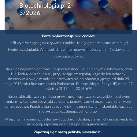
Biotechnologia.pl 2-
3/2026
Portal wykorzystuje pliki cookies.
Jeśli wyrażasz zgodę na używanie cookies, to będą one zapisane w pamięci
twojej przeglądarki. W przeglądarce internetowej możesz zmienić ustawienia
WYDAWCA
dotyczące cookies.
Mając na względzie ochronę i bezpieczeństwo Twoich danych osobowych, firma
PARTNERZY
Bio-Tech Media sp. z o.o., przykładając szczególną wagę do ich ochrony,
dostosowała swoje zasady ich przetwarzania do obowiązującego od dnia 25
maja 2018 roku Rozporządzenia Parlamentu Europejskiego i Rady (UE) z dnia 27
kwietnia 2016 r. nr 2016/679
Nasza zaktualizowana polityka prywatności wprowadza wszystkie pozytywne
zmiany, w tym sposób, w jaki zbieramy, przetwarzamy i przechowujemy Twoje
dane osobowe. Przedstawia sposób, w jaki możesz się z nami skontaktować, aby
skorzystać z przysługujących Ci praw.
W tej chwili nie musisz podejmować żadnych działań, ale jeśli chcesz dowiedzieć
się więcej, zapoznaj się z naszą polityką prywatności.
Zapoznaj się z naszą polityką prywatności ›