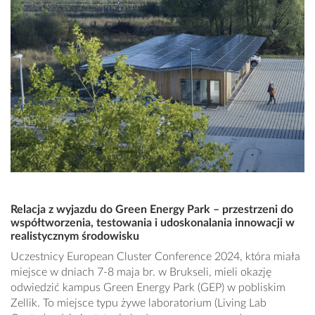
Relacja z wyjazdu do Green Energy Park – przestrzeni do
współtworzenia, testowania i udoskonalania innowacji w
realistycznym środowisku
Uczestnicy European Cluster Conference 2024, która miała
miejsce w dniach 7-8 maja br. w Brukseli, mieli okazję
odwiedzić kampus Green Energy Park (GEP) w pobliskim
Zellik. To miejsce typu żywe laboratorium (Living Lab