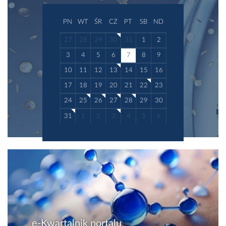
PN
WT
ŚR
CZ
PT
SB
ND
27
28
29
30
31
1
2
3
4
5
6
7
8
9
10
11
12
13
14
15
16
17
18
19
20
21
22
23
24
25
26
27
28
29
30
31
1
2
3
4
5
6
e-Kwartalnik portalu