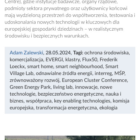
Centre), gdzie instytucje badawcze, organy rządowe,
podmioty sektora prywatnego oraz użytkownicy końcowi
mają wydzieloną przestrzeń do współtworzenia, testowania i
udoskonalania nowych technologii w kluczowych dla
europejskiej gospodarki dziedzinach – w realistycznym
środowisku i bezpiecznych warunkach.
Adam Zalewski
, 28.05.2024
,
Tagi:
ochrona środowiska
,
komercjalizacja
,
EVERGI
,
klastry
,
Flux50
,
Frederik
Loeckx
,
smart home
,
smart neighbourhood
,
Smart
Village Lab
,
odnawialne źródła energii
,
interreg
,
MŚP
,
zrównoważony rozwój
,
European Cluster Conference
,
Green Energy Park
,
living lab
,
innowacje
,
nowe
technologie
,
bezpieczeństwo energetyczne
,
nauka i
biznes
,
współpraca
,
key enabling technologies
,
komisja
europejska
,
transformacja energetyczna
,
ekologia