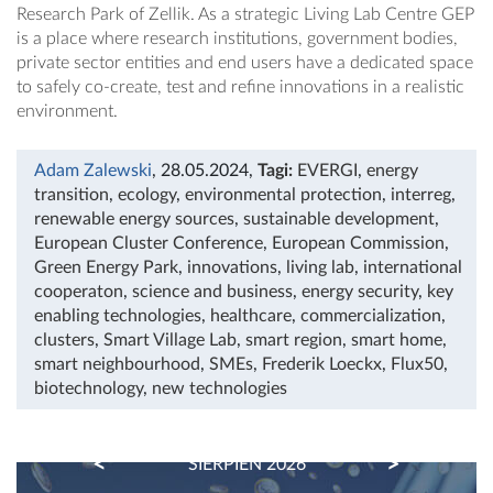
Research Park of Zellik. As a strategic Living Lab Centre GEP
is a place where research institutions, government bodies,
private sector entities and end users have a dedicated space
to safely co-create, test and refine innovations in a realistic
environment.
Adam Zalewski
, 28.05.2024
,
Tagi:
EVERGI
,
energy
transition
,
ecology
,
environmental protection
,
interreg
,
renewable energy sources
,
sustainable development
,
European Cluster Conference
,
European Commission
,
Green Energy Park
,
innovations
,
living lab
,
international
cooperaton
,
science and business
,
energy security
,
key
enabling technologies
,
healthcare
,
commercialization
,
clusters
,
Smart Village Lab
,
smart region
,
smart home
,
smart neighbourhood
,
SMEs
,
Frederik Loeckx
,
Flux50
,
biotechnology
,
new technologies
PREVIOUS
NEXT
SIERPIEŃ 2026