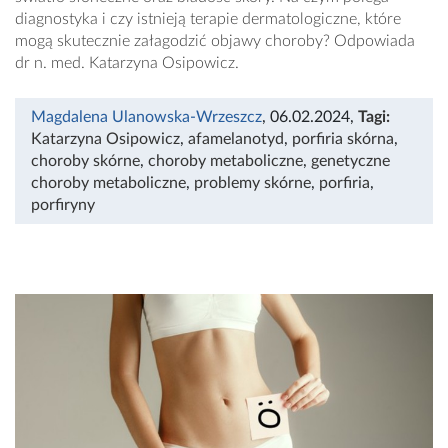
diagnostyka i czy istnieją terapie dermatologiczne, które
mogą skutecznie załagodzić objawy choroby? Odpowiada
dr n. med. Katarzyna Osipowicz.
Magdalena Ulanowska-Wrzeszcz
, 06.02.2024
,
Tagi:
Katarzyna Osipowicz
,
afamelanotyd
,
porfiria skórna
,
choroby skórne
,
choroby metaboliczne
,
genetyczne
choroby metaboliczne
,
problemy skórne
,
porfiria
,
porfiryny