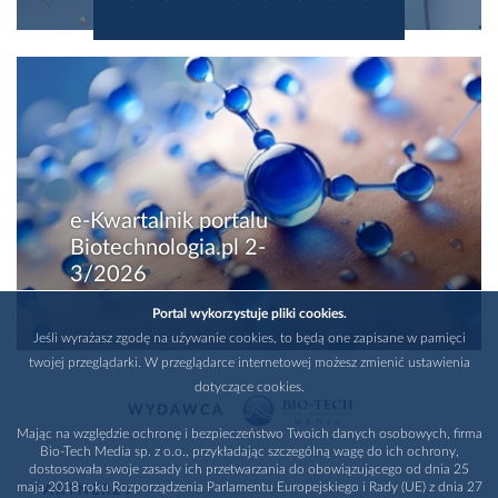
e-Kwartalnik portalu
Biotechnologia.pl 2-
3/2026
Portal wykorzystuje pliki cookies.
Jeśli wyrażasz zgodę na używanie cookies, to będą one zapisane w pamięci
twojej przeglądarki. W przeglądarce internetowej możesz zmienić ustawienia
dotyczące cookies.
WYDAWCA
Mając na względzie ochronę i bezpieczeństwo Twoich danych osobowych, firma
Bio-Tech Media sp. z o.o., przykładając szczególną wagę do ich ochrony,
dostosowała swoje zasady ich przetwarzania do obowiązującego od dnia 25
maja 2018 roku Rozporządzenia Parlamentu Europejskiego i Rady (UE) z dnia 27
PARTNERZY