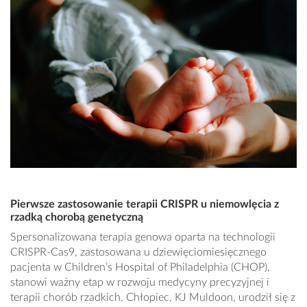
Pierwsze zastosowanie terapii CRISPR u niemowlęcia z
rzadką chorobą genetyczną
Spersonalizowana terapia genowa oparta na technologii
CRISPR-Cas9, zastosowana u dziewięciomiesięcznego
pacjenta w Children’s Hospital of Philadelphia (CHOP),
stanowi ważny etap w rozwoju medycyny precyzyjnej i
terapii chorób rzadkich. Chłopiec, KJ Muldoon, urodził się z