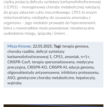
ciężką postacią deficytu syntetazy karbamoilofosforanowej
1 (CPS1) – monogenowej choroby metabolicznej należącej
do grupy zaburzeń cyklu mocznikowego. CPS1 to enzym
mitochondrialny niezbędny do usuwania amoniaku z
organizmu – jego niedobór prowadzi do hiperamonemii,
która u noworodków może powodować nieodwracalne
uszkodzenia mózgu, śpiączkę i śmierć.
Misza Kinsner
, 22.05.2025
,
Tagi:
terapia genowa
,
choroby rzadkie
,
deficyt syntetazy
karbamoilofosforanowej 1
,
CPS1
,
amoniak
,
n=1+
,
CRISPR-Cas9
,
terapia spersonalizowana
,
medycyna
precyzyjna
,
CRISPR-KO
,
CRISPR-KI
,
edycja genomu
,
oligonukleotydy antysensowne
,
inhibitory proteasomu
,
ASO
,
genetyczne choroby metaboliczne
,
hepatocyty
,
wątroba