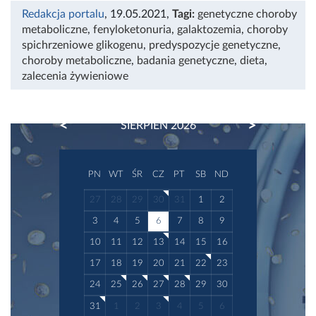
Redakcja portalu
, 19.05.2021
,
Tagi:
genetyczne choroby
metaboliczne
,
fenyloketonuria
,
galaktozemia
,
choroby
spichrzeniowe glikogenu
,
predyspozycje genetyczne
,
choroby metaboliczne
,
badania genetyczne
,
dieta
,
zalecenia żywieniowe
PREVIOUS
NEXT
SIERPIEŃ 2026
PN
WT
ŚR
CZ
PT
SB
ND
27
28
29
30
31
1
2
3
4
5
6
7
8
9
10
11
12
13
14
15
16
17
18
19
20
21
22
23
24
25
26
27
28
29
30
31
1
2
3
4
5
6