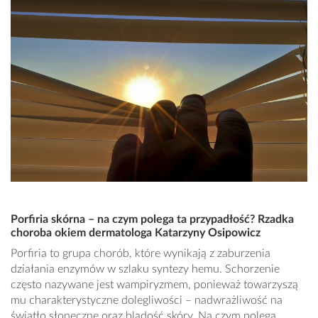
Porfiria skórna – na czym polega ta przypadłość? Rzadka
choroba okiem dermatologa Katarzyny Osipowicz
Porfiria to grupa chorób, które wynikają z zaburzenia
działania enzymów w szlaku syntezy hemu. Schorzenie
często nazywane jest wampiryzmem, ponieważ towarzyszą
mu charakterystyczne dolegliwości – nadwrażliwość na
światło słoneczne oraz bladość skóry. Na czym polega