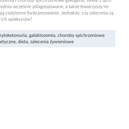
ktozemia i choroby spichrzeniowe glikogenu. Wiele z tych
wiednio wcześnie zdiagnozowane, a także towarzyszy im
ją codzienne funkcjonowanie. Jednakże, czy zalecenia są
i ich opiekunów?
nyloketonuria
,
galaktozemia
,
choroby spichrzeniowe
netyczne
,
dieta
,
zalecenia żywieniowe