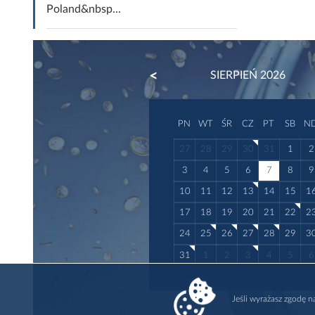
Poland&nbsp...
PREVIOUS
SIERPIEŃ 2026
PN
WT
ŚR
CZ
PT
SB
N
27
28
29
30
31
1
2
3
4
5
6
7
8
9
10
11
12
13
14
15
1
17
18
19
20
21
22
2
24
25
26
27
28
29
3
31
1
2
3
4
5
6
Jeśli wyrażasz zgodę 