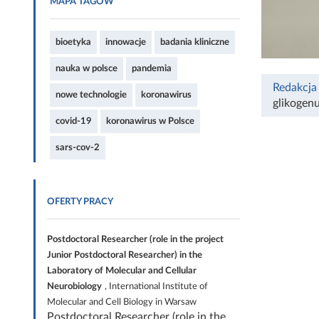
MAPA TAGÓW
bioetyka
innowacje
badania kliniczne
nauka w polsce
pandemia
Redakcja
nowe technologie
koronawirus
glikogen
covid-19
koronawirus w Polsce
sars-cov-2
OFERTY PRACY
Postdoctoral Researcher (role in the project
Junior Postdoctoral Researcher) in the
Laboratory of Molecular and Cellular
Neurobiology
, International Institute of
Molecular and Cell Biology in Warsaw
Postdoctoral Researcher (role in the