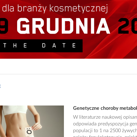
E
Genetyczne choroby metabol
W literaturze naukowej opisa
odpowiada predyspozycja gen
populacji to 1 na 2500 żywyc