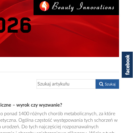
Szukaj
iczne – wyrok czy wyzwanie?
no ponad 1400 różnych chorób metabolicznych, za które
etyczna. Ogólna częstość występowania tych schorzeń w
h urodzeń. Do tych najczęściej rozpoznawalnych