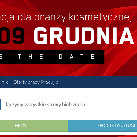
lnik
Oferty pracy Pracuj.pl
łączymy wszystkie strony biobiznesu
FIRMY
PRODUKTY/USŁUGI