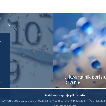
NEXT
D
6
3
e-Kwartalnik portalu
0
3/2026
Pobierz bezpłatny e-Kwartalnik
informacji: malgorzata.ges@bio
Portal wykorzystuje pliki cookies.
na używanie cookies, to będą one zapisane w pamięci twojej przeglądarki. W przegląda
dotyczące cookies.