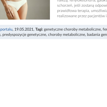
należą: fenyloketonuria, gala
schorzeń, jeśli zostaną odpo
prawidłowa terapia, umożliwia
realizowane przez pacjentów 
 portalu
, 19.05.2021
,
Tagi:
genetyczne choroby metaboliczne
,
fe
u
,
predyspozycje genetyczne
,
choroby metaboliczne
,
badania ge