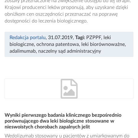
zostały przeznaczone na zwiększenie dostępu do tej terapii.
Krajowi producenci leków proponują, aby uzyskane dzięki
obniżkom cen oszczędności przeznaczać na poprawę
dostępności do leczenia biologicznego.
Redakcja portalu
, 31.07.2019
,
Tagi:
PZPPF
,
leki
biologiczne
,
ochrona patentowa
,
leki biorównoważne
,
adalimumab
,
naczelny sąd administracyjny
Wyniki pierwszego badania klinicznego bezpośrednio
porównującego dwa leki biologiczne stosowane w
nieswoistych chorobach zapalnych jelit
Wedolizumab stosowany u pacjentów z umiarkowanym do