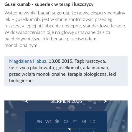
Guselkumab - superlek w terapii łuszczycy
Wstępne wyniki badań sugerują, że nowy, eksperymentalny
lek – guselkumab, jest w stanie kontrolować przebieg
łuszczycy lepiej niż obecnie dostępne, standardowe terapie.
W doświadczeniach bije na głowę uznawane dziś za
najefektywniejsze, leki będące przeciwciałami
monoklonalnymi.
Magdalena Habuz
, 13.08.2015
,
Tagi:
łuszczyca
,
łuszczyca plackowata
,
guselkumab
,
adalimumab
,
przeciwciała monoklonalne
,
terapia biologiczna
,
leki
biologiczne
PREVIOUS
NEXT
SIERPIEŃ 2026
PN
WT
ŚR
CZ
PT
SB
ND