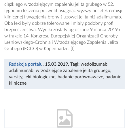
ciężkiego wrzodziejącym zapaleniu jelita grubego w 52.
tygodniu leczenia pozwolił osiągnąć wyższy odsetek remisji
klinicznej i wygojenia błony śluzowej jelita niż adalimumab.
Oba leki były dobrze tolerowane i miały podobny profil
bezpieczeństwa. Wyniki zostały ogłoszone 9 marca 2019 r.
w trakcie 14. Kongresu Europejskiej Organizacji Choroby
Leśniowskiego-Crohn’a i Wrzodziejącego Zapalenia Jelita
Grubego (ECCO) w Kopenhadze. [I]
Redakcja portalu
, 15.03.2019
,
Tagi:
wedolizumab
,
adalimumab
,
wrzodziejące zapalenie jelita grubego
,
varsity
,
leki biologiczne
,
badanie porównawcze
,
badanie
kliniczne