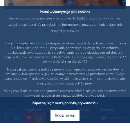
Portal wykorzystuje pliki cookies.
Jeśli wyrażasz zgodę na używanie cookies, to będą one zapisane w pamięci
twojej przeglądarki. W przeglądarce internetowej możesz zmienić ustawienia
WYDAWCA
dotyczące cookies.
Mając na względzie ochronę i bezpieczeństwo Twoich danych osobowych, firma
PARTNERZY
Bio-Tech Media sp. z o.o., przykładając szczególną wagę do ich ochrony,
dostosowała swoje zasady ich przetwarzania do obowiązującego od dnia 25
maja 2018 roku Rozporządzenia Parlamentu Europejskiego i Rady (UE) z dnia 27
kwietnia 2016 r. nr 2016/679
Nasza zaktualizowana polityka prywatności wprowadza wszystkie pozytywne
zmiany, w tym sposób, w jaki zbieramy, przetwarzamy i przechowujemy Twoje
dane osobowe. Przedstawia sposób, w jaki możesz się z nami skontaktować, aby
skorzystać z przysługujących Ci praw.
W tej chwili nie musisz podejmować żadnych działań, ale jeśli chcesz dowiedzieć
się więcej, zapoznaj się z naszą polityką prywatności.
Zapoznaj się z naszą polityką prywatności ›
Kontakt
Regulamin
Polityka
Polityka
Reklama i
Rozumiem
prywatności
jakości
promocja
Newsletter
1996 - 2026
Bio-Tech Media
. Wszystkie prawa zastrzeżone