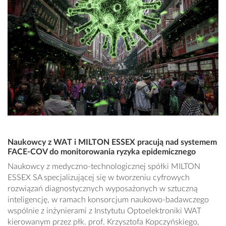
Naukowcy z WAT i MILTON ESSEX pracują nad systemem
FACE-COV do monitorowania ryzyka epidemicznego
Naukowcy z medyczno-technologicznej spółki MILTON
ESSEX SA specjalizującej się w tworzeniu cyfrowych
rozwiązań diagnostycznych wyposażonych w sztuczną
inteligencję, w ramach konsorcjum naukowo-badawczego
wspólnie z inżynierami z Instytutu Optoelektroniki WAT
kierowanym przez płk. prof. Krzysztofa Kopczyńskiego,