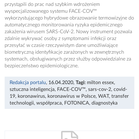
przystąpili do prac nad szybkim wdrożeniem
wyspecjalizowanego systemu FACE-COV™
wykorzystującego hybrydowe obrazowanie termowizyjne do
automatycznego monitorowania ryzyka epidemicznego
zakażenia wirusem SARS-CoV-2. Nowy instrument pozwala
zdalnie wykrywać osoby z symptomami infekcji oraz
przesyłać w czasie rzeczywistym dane umożliwiające
biometryczną identyfikacje zarażonych w zewnętrznych
systemach, obsługiwanych przez służby odpowiedzialne za
bezpieczeństwo epidemiologiczne.
Redakcja portalu
, 16.04.2020
,
Tagi:
milton essex
,
sztuczna inteligencja
,
FACE-COV™
,
sars-cov-2
,
covid-
19
,
koronawirus
,
koronawirus w Polsce
,
WAT
,
transfer
technologii
,
współpraca
,
FOTONICA
,
diagnostyka