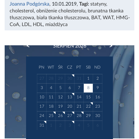
Joanna Podgórska
, 10.01.2019
,
Tagi:
statyny
,
cholesterol
,
obniżenie cholesterolu
,
brunatna tkanka
tłuszczowa
,
biała tkanka tłuszczowa
,
BAT
,
WAT
,
HMG-
CoA
,
LDL
,
HDL
,
miażdżyca
PREVIOUS
NEXT
SIERPIEŃ 2026
PN
WT
ŚR
CZ
PT
SB
ND
27
28
29
30
31
1
2
3
4
5
6
7
8
9
10
11
12
13
14
15
16
17
18
19
20
21
22
23
24
25
26
27
28
29
30
31
1
2
3
4
5
6