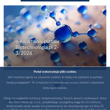
e-Kwartalnik portalu
Biotechnologia.pl 2-
3/2026
Portal wykorzystuje pliki cookies.
Jeśli wyrażasz zgodę na używanie cookies, to będą one zapisane w pamięci
twojej przeglądarki. W przeglądarce internetowej możesz zmienić ustawienia
WYDAWCA
dotyczące cookies.
Mając na względzie ochronę i bezpieczeństwo Twoich danych osobowych, firma
PARTNERZY
Bio-Tech Media sp. z o.o., przykładając szczególną wagę do ich ochrony,
dostosowała swoje zasady ich przetwarzania do obowiązującego od dnia 25