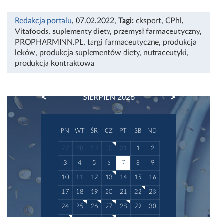
Redakcja portalu
, 07.02.2022
,
Tagi:
eksport
,
CPhl
,
Vitafoods
,
suplementy diety
,
przemysł farmaceutyczny
,
PROPHARMINN.PL
,
targi farmaceutyczne
,
produkcja
leków
,
produkcja suplementów diety
,
nutraceutyki
,
produkcja kontraktowa
PREVIOUS
NEXT
SIERPIEŃ 2026
PN
WT
ŚR
CZ
PT
SB
ND
27
28
29
30
31
1
2
3
4
5
6
7
8
9
10
11
12
13
14
15
16
17
18
19
20
21
22
23
24
25
26
27
28
29
30