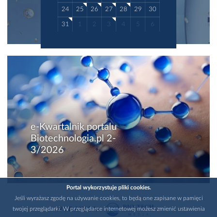
24
25
26
27
28
29
30
31
1
2
3
4
5
6
e-Kwartalnik portalu
Biotechnologia.pl 2-
3/2026
Portal wykorzystuje pliki cookies.
Jeśli wyrażasz zgodę na używanie cookies, to będą one zapisane w pamięci
twojej przeglądarki. W przeglądarce internetowej możesz zmienić ustawienia
WYDAWCA