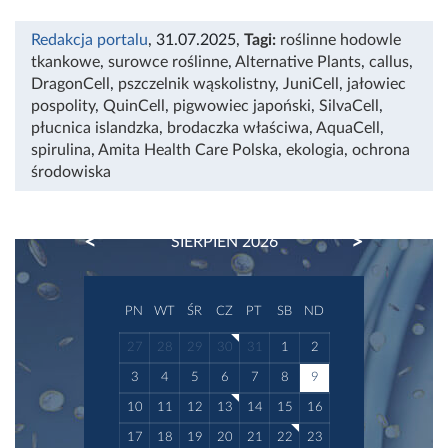
Redakcja portalu
, 31.07.2025
,
Tagi:
roślinne hodowle
tkankowe
,
surowce roślinne
,
Alternative Plants
,
callus
,
DragonCell
,
pszczelnik wąskolistny
,
JuniCell
,
jałowiec
pospolity
,
QuinCell
,
pigwowiec japoński
,
SilvaCell
,
płucnica islandzka
,
brodaczka właściwa
,
AquaCell
,
spirulina
,
Amita Health Care Polska
,
ekologia
,
ochrona
środowiska
PREVIOUS
NEXT
SIERPIEŃ 2026
PN
WT
ŚR
CZ
PT
SB
ND
27
28
29
30
31
1
2
3
4
5
6
7
8
9
10
11
12
13
14
15
16
17
18
19
20
21
22
23