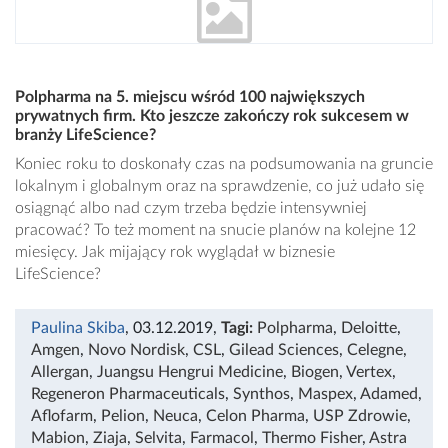
Polpharma na 5. miejscu wśród 100 największych
prywatnych firm. Kto jeszcze zakończy rok sukcesem w
branży LifeScience?
Koniec roku to doskonały czas na podsumowania na gruncie
lokalnym i globalnym oraz na sprawdzenie, co już udało się
osiągnąć albo nad czym trzeba będzie intensywniej
pracować? To też moment na snucie planów na kolejne 12
miesięcy. Jak mijający rok wyglądał w biznesie
LifeScience?
Paulina Skiba
, 03.12.2019
,
Tagi:
Polpharma
,
Deloitte
,
Amgen
,
Novo Nordisk
,
CSL
,
Gilead Sciences
,
Celegne
,
Allergan
,
Juangsu Hengrui Medicine
,
Biogen
,
Vertex
,
Regeneron Pharmaceuticals
,
Synthos
,
Maspex
,
Adamed
,
Aflofarm
,
Pelion
,
Neuca
,
Celon Pharma
,
USP Zdrowie
,
Mabion
,
Ziaja
,
Selvita
,
Farmacol
,
Thermo Fisher
,
Astra