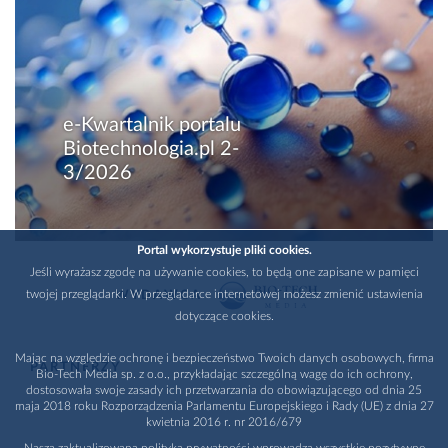
e-Kwartalnik portalu
Biotechnologia.pl 2-
3/2026
Portal wykorzystuje pliki cookies.
Jeśli wyrażasz zgodę na używanie cookies, to będą one zapisane w pamięci
twojej przeglądarki. W przeglądarce internetowej możesz zmienić ustawienia
WYDAWCA
dotyczące cookies.
Mając na względzie ochronę i bezpieczeństwo Twoich danych osobowych, firma
PARTNERZY
Bio-Tech Media sp. z o.o., przykładając szczególną wagę do ich ochrony,
dostosowała swoje zasady ich przetwarzania do obowiązującego od dnia 25
maja 2018 roku Rozporządzenia Parlamentu Europejskiego i Rady (UE) z dnia 27
kwietnia 2016 r. nr 2016/679