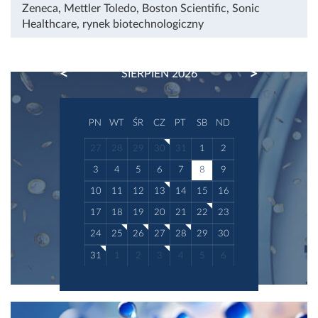
Zeneca
,
Mettler Toledo
,
Boston Scientific
,
Sonic
Healthcare
,
rynek biotechnologiczny
PREVIOUS
NEXT
SIERPIEŃ 2026
PN
WT
ŚR
CZ
PT
SB
ND
27
28
29
30
31
1
2
3
4
5
6
7
8
9
10
11
12
13
14
15
16
17
18
19
20
21
22
23
24
25
26
27
28
29
30
31
1
2
3
4
5
6