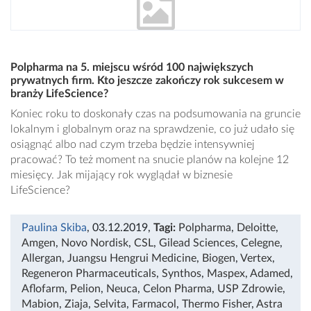
Polpharma na 5. miejscu wśród 100 największych
prywatnych firm. Kto jeszcze zakończy rok sukcesem w
branży LifeScience?
Koniec roku to doskonały czas na podsumowania na gruncie
lokalnym i globalnym oraz na sprawdzenie, co już udało się
osiągnąć albo nad czym trzeba będzie intensywniej
pracować? To też moment na snucie planów na kolejne 12
miesięcy. Jak mijający rok wyglądał w biznesie
LifeScience?
Paulina Skiba
, 03.12.2019
,
Tagi:
Polpharma
,
Deloitte
,
Amgen
,
Novo Nordisk
,
CSL
,
Gilead Sciences
,
Celegne
,
Allergan
,
Juangsu Hengrui Medicine
,
Biogen
,
Vertex
,
Regeneron Pharmaceuticals
,
Synthos
,
Maspex
,
Adamed
,
Aflofarm
,
Pelion
,
Neuca
,
Celon Pharma
,
USP Zdrowie
,
Mabion
,
Ziaja
,
Selvita
,
Farmacol
,
Thermo Fisher
,
Astra