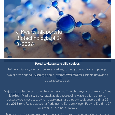
e-Kwartalnik portalu
Biotechnologia.pl 2-
3/2026
Portal wykorzystuje pliki cookies.
Jeśli wyrażasz zgodę na używanie cookies, to będą one zapisane w pamięci
twojej przeglądarki. W przeglądarce internetowej możesz zmienić ustawienia
WYDAWCA
dotyczące cookies.
Mając na względzie ochronę i bezpieczeństwo Twoich danych osobowych, firma
PARTNERZY
Bio-Tech Media sp. z o.o., przykładając szczególną wagę do ich ochrony,
dostosowała swoje zasady ich przetwarzania do obowiązującego od dnia 25
maja 2018 roku Rozporządzenia Parlamentu Europejskiego i Rady (UE) z dnia 27
kwietnia 2016 r. nr 2016/679
Nasza zaktualizowana polityka prywatności wprowadza wszystkie pozytywne