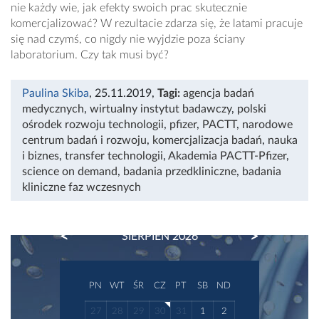
nie każdy wie, jak efekty swoich prac skutecznie
komercjalizować? W rezultacie zdarza się, że latami pracuje
się nad czymś, co nigdy nie wyjdzie poza ściany
laboratorium. Czy tak musi być?
Paulina Skiba
, 25.11.2019
,
Tagi:
agencja badań
medycznych
,
wirtualny instytut badawczy
,
polski
ośrodek rozwoju technologii
,
pfizer
,
PACTT
,
narodowe
centrum badań i rozwoju
,
komercjalizacja badań
,
nauka
i biznes
,
transfer technologii
,
Akademia PACTT-Pfizer
,
science on demand
,
badania przedkliniczne
,
badania
kliniczne faz wczesnych
PREVIOUS
NEXT
SIERPIEŃ 2026
PN
WT
ŚR
CZ
PT
SB
ND
27
28
29
30
31
1
2