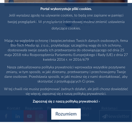
Portal wykorzystuje pliki cookies.
Jeśli wyrażasz zgodę na używanie cookies, to będą one zapisane w pamięci
twojej przeglądarki. W przeglądarce internetowej możesz zmienić ustawienia
WYDAWCA
dotyczące cookies.
Mając na względzie ochronę i bezpieczeństwo Twoich danych osobowych, firma
PARTNERZY
Bio-Tech Media sp. z o.o., przykładając szczególną wagę do ich ochrony,
dostosowała swoje zasady ich przetwarzania do obowiązującego od dnia 25
maja 2018 roku Rozporządzenia Parlamentu Europejskiego i Rady (UE) z dnia 27
kwietnia 2016 r. nr 2016/679
Nasza zaktualizowana polityka prywatności wprowadza wszystkie pozytywne
zmiany, w tym sposób, w jaki zbieramy, przetwarzamy i przechowujemy Twoje
dane osobowe. Przedstawia sposób, w jaki możesz się z nami skontaktować, aby
skorzystać z przysługujących Ci praw.
W tej chwili nie musisz podejmować żadnych działań, ale jeśli chcesz dowiedzieć
się więcej, zapoznaj się z naszą polityką prywatności.
Zapoznaj się z naszą polityką prywatności ›
Kontakt
Regulamin
Polityka
Polityka
Reklama i
Rozumiem
prywatności
jakości
promocja
Newsletter
1996 - 2026
Bio-Tech Media
. Wszystkie prawa zastrzeżone