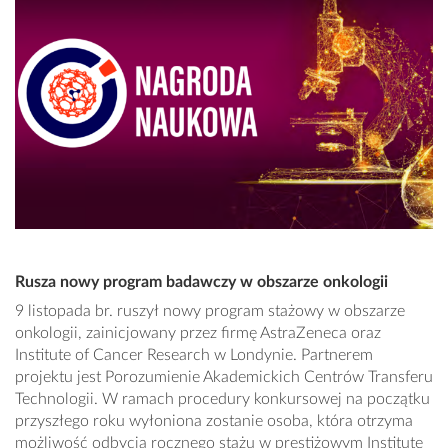
Rusza nowy program badawczy w obszarze onkologii
9 listopada br. ruszył nowy program stażowy w obszarze
onkologii, zainicjowany przez firmę AstraZeneca oraz
Institute of Cancer Research w Londynie. Partnerem
projektu jest Porozumienie Akademickich Centrów Transferu
Technologii. W ramach procedury konkursowej na początku
przyszłego roku wyłoniona zostanie osoba, która otrzyma
możliwość odbycia rocznego stażu w prestiżowym Institute