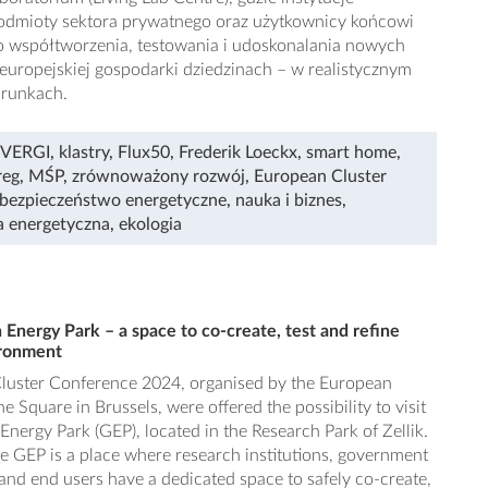
odmioty sektora prywatnego oraz użytkownicy końcowi
o współtworzenia, testowania i udoskonalania nowych
europejskiej gospodarki dziedzinach – w realistycznym
arunkach.
EVERGI
,
klastry
,
Flux50
,
Frederik Loeckx
,
smart home
,
reg
,
MŚP
,
zrównoważony rozwój
,
European Cluster
bezpieczeństwo energetyczne
,
nauka i biznes
,
a energetyczna
,
ekologia
 Energy Park – a space to co-create, test and refine
vironment
Cluster Conference 2024, organised by the European
Square in Brussels, were offered the possibility to visit
nergy Park (GEP), located in the Research Park of Zellik.
re GEP is a place where research institutions, government
s and end users have a dedicated space to safely co-create,