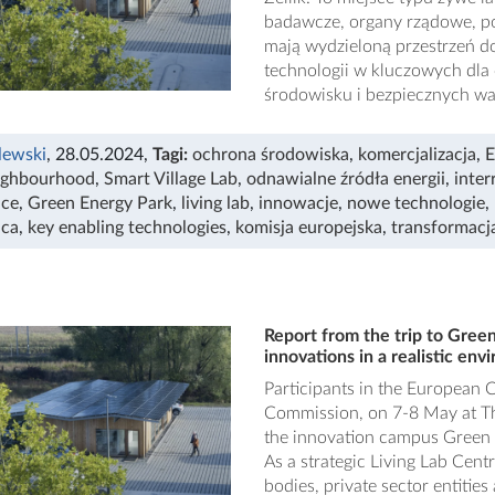
badawcze, organy rządowe, p
mają wydzieloną przestrzeń d
technologii w kluczowych dla 
środowisku i bezpiecznych w
lewski
, 28.05.2024
,
Tagi:
ochrona środowiska
,
komercjalizacja
,
ighbourhood
,
Smart Village Lab
,
odnawialne źródła energii
,
inter
nce
,
Green Energy Park
,
living lab
,
innowacje
,
nowe technologie
,
aca
,
key enabling technologies
,
komisja europejska
,
transformacj
Report from the trip to Green
innovations in a realistic en
Participants in the European 
Commission, on 7-8 May at The 
the innovation campus Green E
As a strategic Living Lab Cent
bodies, private sector entitie