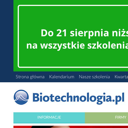
Strona główna
Kalendarium
Nasze szkolenia
Kwarta
INFORMACJE
FIRMY