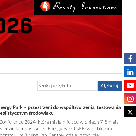
Szukaj
nergy Park – przestrzeni do współtworzenia, testowania
realistycznym środowisku
Conference 2024, która miała miejsce w dniach 7-8 maja
odwiedzić kampus Green Energy Park (GEP) w pobliskim
aboratorium (Living Lab Centre), gdzie instytucje