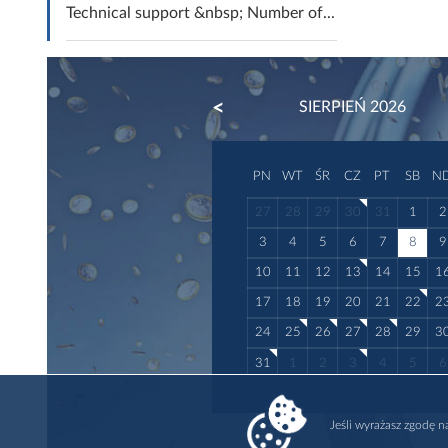
Technical support &nbsp; Number of...
PREVIOUS
SIERPIEŃ 2026
PN
WT
ŚR
CZ
PT
SB
N
27
28
29
30
31
1
2
3
4
5
6
7
8
9
10
11
12
13
14
15
1
17
18
19
20
21
22
2
24
25
26
27
28
29
3
31
1
2
3
4
5
6
Jeśli wyrażasz zgodę 