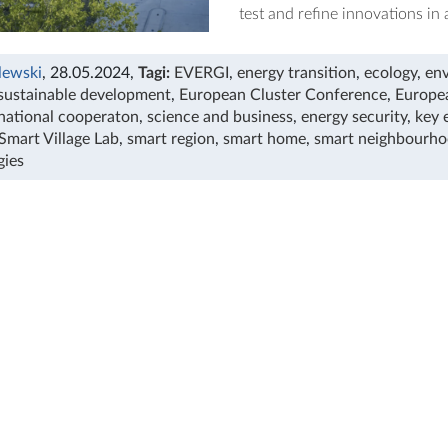
test and refine innovations in 
lewski
, 28.05.2024
,
Tagi:
EVERGI
,
energy transition
,
ecology
,
env
sustainable development
,
European Cluster Conference
,
Europe
rnational cooperaton
,
science and business
,
energy security
,
key 
Smart Village Lab
,
smart region
,
smart home
,
smart neighbourh
gies