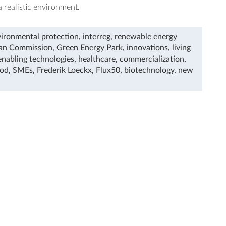
a realistic environment.
ironmental protection
,
interreg
,
renewable energy
an Commission
,
Green Energy Park
,
innovations
,
living
enabling technologies
,
healthcare
,
commercialization
,
ood
,
SMEs
,
Frederik Loeckx
,
Flux50
,
biotechnology
,
new