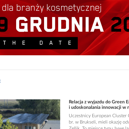
E
Relacja z wyjazdu do Green E
i udoskonalania innowacji w 
Uczestnicy European Cluster 
br. w Brukseli, mieli okazję 
Zellik. To miejsce typu żywe l