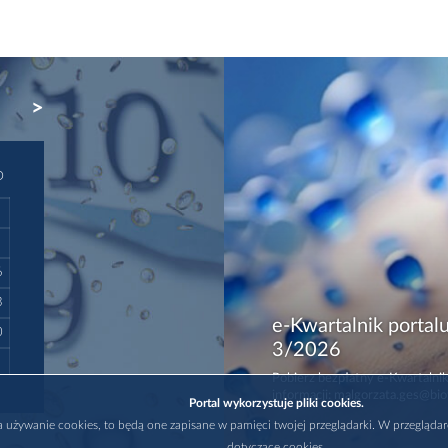
NEXT
D
6
3
e-Kwartalnik portalu
0
3/2026
Pobierz bezpłatny e-Kwartalnik
informacji: malgorzata.ges@bio
Portal wykorzystuje pliki cookies.
na używanie cookies, to będą one zapisane w pamięci twojej przeglądarki. W przegląda
dotyczące cookies.