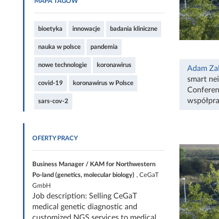
MAPA TAGÓW
bioetyka
innowacje
badania kliniczne
nauka w polsce
pandemia
nowe technologie
koronawirus
Adam Za
smart ne
covid-19
koronawirus w Polsce
Confere
współpr
sars-cov-2
OFERTY PRACY
Business Manager / KAM for Northwestern
Po-land (genetics, molecular biology)
, CeGaT
GmbH
Job description: Selling CeGaT
medical genetic diagnostic and
customized NGS services to medical