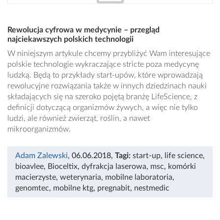
Rewolucja cyfrowa w medycynie – przegląd
najciekawszych polskich technologii
W niniejszym artykule chcemy przybliżyć Wam interesujące
polskie technologie wykraczające stricte poza medycynę
ludzką. Będą to przykłady start-upów, które wprowadzają
rewolucyjne rozwiązania także w innych dziedzinach nauki
składających się na szeroko pojętą branżę LifeScience, z
definicji dotyczącą organizmów żywych, a więc nie tylko
ludzi, ale również zwierząt, roślin, a nawet
mikroorganizmów.
Adam Zalewski
, 06.06.2018
,
Tagi:
start-up
,
life science
,
bioavlee
,
Bioceltix
,
dyfrakcja laserowa
,
msc
,
komórki
macierzyste
,
weterynaria
,
mobilne laboratoria
,
genomtec
,
mobilne ktg
,
pregnabit
,
nestmedic