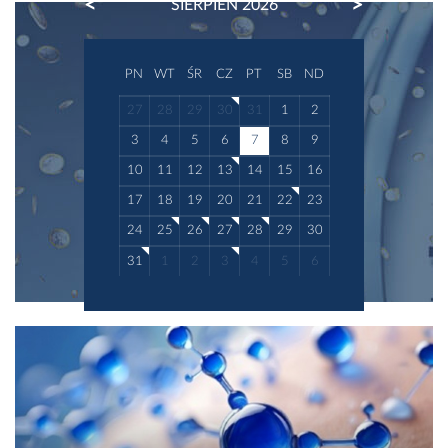
PREVIOUS
NEXT
SIERPIEŃ 2026
PN
WT
ŚR
CZ
PT
SB
ND
27
28
29
30
31
1
2
3
4
5
6
7
8
9
10
11
12
13
14
15
16
17
18
19
20
21
22
23
24
25
26
27
28
29
30
31
1
2
3
4
5
6