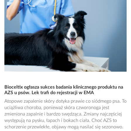
Bioceltix ogłasza sukces badania klinicznego produktu na
AZS u psów. Lek trafi do rejestracji w EMA
Atopowe zapalenie skóry dotyka prawie co siódmego psa. To
uciążliwa choroba, ponieważ skóra czworonoga jest
zmieniona zapalnie i bardzo swędząca. Zmiany najczęściej
występują na pysku, łapach i bokach ciała. Choć AZS to
schorzenie przewlekłe, objawy mogą nasilać się sezonowo.