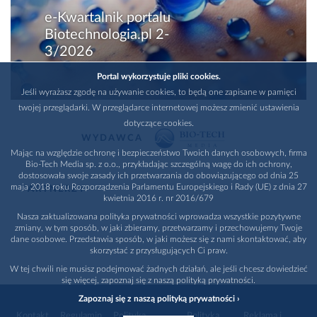
e-Kwartalnik portalu
Biotechnologia.pl 2-
3/2026
Portal wykorzystuje pliki cookies.
Jeśli wyrażasz zgodę na używanie cookies, to będą one zapisane w pamięci
twojej przeglądarki. W przeglądarce internetowej możesz zmienić ustawienia
dotyczące cookies.
WYDAWCA
Mając na względzie ochronę i bezpieczeństwo Twoich danych osobowych, firma
Bio-Tech Media sp. z o.o., przykładając szczególną wagę do ich ochrony,
dostosowała swoje zasady ich przetwarzania do obowiązującego od dnia 25
maja 2018 roku Rozporządzenia Parlamentu Europejskiego i Rady (UE) z dnia 27
PARTNERZY
kwietnia 2016 r. nr 2016/679
Nasza zaktualizowana polityka prywatności wprowadza wszystkie pozytywne
zmiany, w tym sposób, w jaki zbieramy, przetwarzamy i przechowujemy Twoje
dane osobowe. Przedstawia sposób, w jaki możesz się z nami skontaktować, aby
skorzystać z przysługujących Ci praw.
W tej chwili nie musisz podejmować żadnych działań, ale jeśli chcesz dowiedzieć
się więcej, zapoznaj się z naszą polityką prywatności.
Zapoznaj się z naszą polityką prywatności ›
Kontakt
Regulamin
Polityka
Polityka
Reklama i