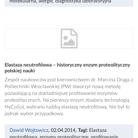
molekularna
,
alergie
,
diagnostyka laboratoryjna
Elastaza neutrofilowa – historyczny enzym proteolityczny
polskiej nauki
Zespół naukowców pod kierownictwem dr. Marcina Drąga z
Politechniki Wrocławskiej (PW) stworzył nową metodę
pozwalającą na dokładniejsze profilowanie enzymów
proteolitycznych. Na pierwszy enzym zbadany technologią
HyCoSuL wybrano ludzką elastazę neutrofilową. Nie był to
jednak wybór przypadkowy.
Dawid Wojtowicz
, 02.04.2014
,
Tagi:
Elastaza
neutrofilowa
,
enzymy proteolityczne
,
profilowanie