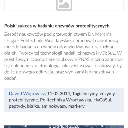
Polski sukces w badaniu enzymów proteolitycznych
Zespół naukowców pod przewodnictwem Dr. Marcina
Drąga z Politechniki Wrocławskiej opracował nowatorską
metodę badania enzymów odpowiedzialnych za rozkład
białek. Twórcy tej technologii nadali jej nazwę HyCoSuL. W
prestiżowym czasopiśmie naukowym PNAS można zapoznać
się dokładnie z metodologią, jaką zastosowali naukowcy, by
dojść do swego odkrycia, oraz wynikami ich mozolnych
badań.
Dawid Wojtowicz
, 11.02.2014
,
Tagi:
enzymy
,
enzymy
proteolityczne
,
Politechnika Wrocławska
,
HyCoSuL
,
peptydy
,
białka
,
aminokwasy
,
markery
PREVIOUS
NEXT
SIERPIEŃ 2026