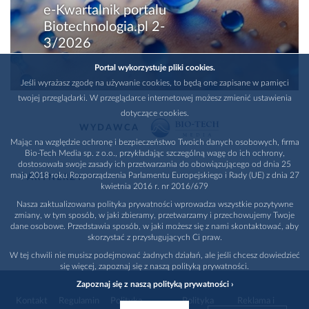
e-Kwartalnik portalu
Biotechnologia.pl 2-
3/2026
Portal wykorzystuje pliki cookies.
Jeśli wyrażasz zgodę na używanie cookies, to będą one zapisane w pamięci
twojej przeglądarki. W przeglądarce internetowej możesz zmienić ustawienia
dotyczące cookies.
WYDAWCA
Mając na względzie ochronę i bezpieczeństwo Twoich danych osobowych, firma
Bio-Tech Media sp. z o.o., przykładając szczególną wagę do ich ochrony,
dostosowała swoje zasady ich przetwarzania do obowiązującego od dnia 25
maja 2018 roku Rozporządzenia Parlamentu Europejskiego i Rady (UE) z dnia 27
PARTNERZY
kwietnia 2016 r. nr 2016/679
Nasza zaktualizowana polityka prywatności wprowadza wszystkie pozytywne
zmiany, w tym sposób, w jaki zbieramy, przetwarzamy i przechowujemy Twoje
dane osobowe. Przedstawia sposób, w jaki możesz się z nami skontaktować, aby
skorzystać z przysługujących Ci praw.
W tej chwili nie musisz podejmować żadnych działań, ale jeśli chcesz dowiedzieć
się więcej, zapoznaj się z naszą polityką prywatności.
Zapoznaj się z naszą polityką prywatności ›
Kontakt
Regulamin
Polityka
Polityka
Reklama i