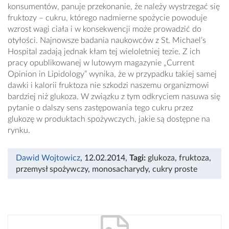
konsumentów, panuje przekonanie, że należy wystrzegać się
fruktozy – cukru, którego nadmierne spożycie powoduje
wzrost wagi ciała i w konsekwencji może prowadzić do
otyłości. Najnowsze badania naukowców z St. Michael’s
Hospital zadają jednak kłam tej wieloletniej tezie. Z ich
pracy opublikowanej w lutowym magazynie „Current
Opinion in Lipidology” wynika, że w przypadku takiej samej
dawki i kalorii fruktoza nie szkodzi naszemu organizmowi
bardziej niż glukoza. W związku z tym odkryciem nasuwa się
pytanie o dalszy sens zastępowania tego cukru przez
glukozę w produktach spożywczych, jakie są dostępne na
rynku.
Dawid Wojtowicz
, 12.02.2014
,
Tagi:
glukoza
,
fruktoza
,
przemysł spożywczy
,
monosacharydy
,
cukry proste