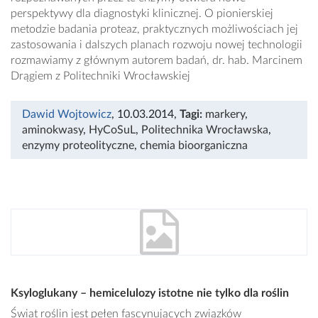
perspektywy dla diagnostyki klinicznej. O pionierskiej
metodzie badania proteaz, praktycznych możliwościach jej
zastosowania i dalszych planach rozwoju nowej technologii
rozmawiamy z głównym autorem badań, dr. hab. Marcinem
Drągiem z Politechniki Wrocławskiej
Dawid Wojtowicz
, 10.03.2014
,
Tagi:
markery
,
aminokwasy
,
HyCoSuL
,
Politechnika Wrocławska
,
enzymy proteolityczne
,
chemia bioorganiczna
Ksyloglukany – hemicelulozy istotne nie tylko dla roślin
Świat roślin jest pełen fascynujących związków