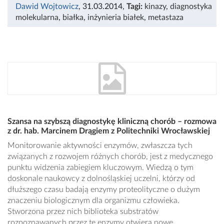
Dawid Wojtowicz
, 31.03.2014
,
Tagi:
kinazy
,
diagnostyka
molekularna
,
białka
,
inżynieria białek
,
metastaza
Szansa na szybszą diagnostykę kliniczną chorób – rozmowa
z dr. hab. Marcinem Drągiem z Politechniki Wrocławskiej
Monitorowanie aktywności enzymów, zwłaszcza tych
związanych z rozwojem różnych chorób, jest z medycznego
punktu widzenia zabiegiem kluczowym. Wiedzą o tym
doskonale naukowcy z dolnośląskiej uczelni, którzy od
dłuższego czasu badają enzymy proteolityczne o dużym
znaczeniu biologicznym dla organizmu człowieka.
Stworzona przez nich biblioteka substratów
rozpoznawanych przez te enzymy otwiera nowe