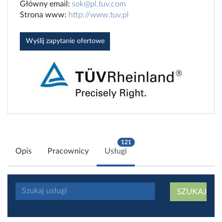
Główny email:
sok@pl.tuv.com
Strona www:
http://www.tuv.pl
Wyślij zapytanie ofertowe
121
Opis
Pracownicy
Usługi
SZUKAJ