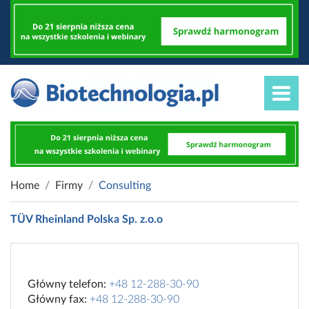
Home
Firmy
Consulting
TÜV Rheinland Polska Sp. z.o.o
Główny telefon:
+48 12-288-30-90
Główny fax:
+48 12-288-30-90