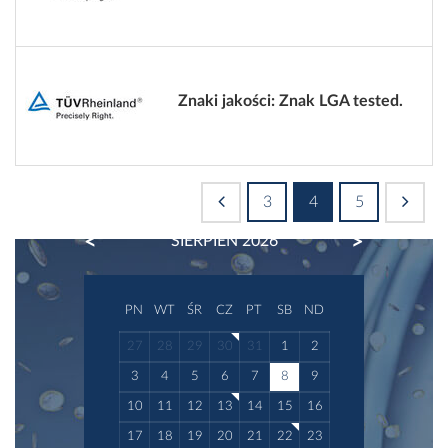
Znaki jakości: Znak LGA tested.
3
4
5
PREVIOUS
NEXT
SIERPIEŃ 2026
PN
WT
ŚR
CZ
PT
SB
ND
27
28
29
30
31
1
2
3
4
5
6
7
8
9
10
11
12
13
14
15
16
17
18
19
20
21
22
23