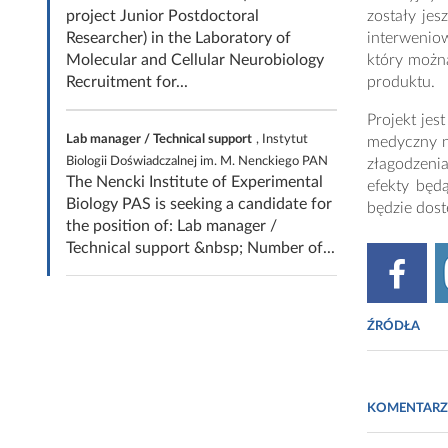
project Junior Postdoctoral
zostały je
Researcher) in the Laboratory of
interweniow
Molecular and Cellular Neurobiology
który możn
Recruitment for...
produktu.
Projekt je
Lab manager / Technical support
, Instytut
medyczny n
Biologii Doświadczalnej im. M. Nenckiego PAN
złagodzeni
The Nencki Institute of Experimental
efekty będ
Biology PAS is seeking a candidate for
będzie dost
the position of: Lab manager /
Technical support &nbsp; Number of...
ŹRÓDŁA
Britta Eggenr
variable cap
KOMENTARZ