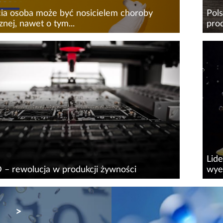
cia osoba może być nosicielem choroby
Pol
nej, nawet o tym...
prod
 większości osób oczywiste jest, że cechą
Prze
 ludność danego obszaru jest wspólne
odp
enie, rzadziej myślimy o wpływie genów na
nie 
edyspozycje zdrowotne. Okazuje się, że
uży
właś
Lide
 – rewolucja w produkcji żywności
wye
 druku 3D sięga lat 80. ubiegłego wieku, kiedy
Ukko
używać technik, pozwalających na szybkie
wyel
NEXT
ie małych prototypów. W latach 2000-
poin