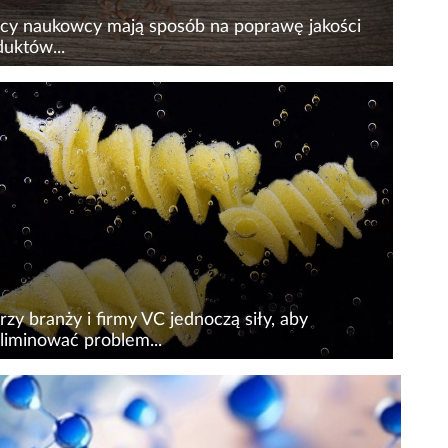
scy naukowcy mają sposób na poprawę jakości
uktów...
mysł spożywczy generuje ogromne ilości
adów i produktów ubocznych, które w większości
są wykorzystywane. Niektóre z nich mogą być
teczne ze względu na wartość odżywczą i
ciwości...
rzy branży i firmy VC jednoczą siły, aby
liminować problem...
, firma biotechnologiczna, której misją jest
iminowanie alergii i nadwrażliwości pokarmowej,
formowała o otrzymaniu 40 mln dol. w drugiej