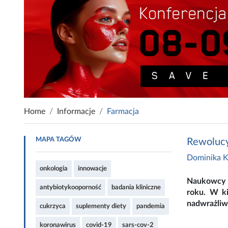
Home
Informacje
Farmacja
MAPA TAGÓW
Rewolucyj
Dominika K
onkologia
innowacje
Naukowcy o
antybiotykooporność
badania kliniczne
roku. W ki
nadwrażliwo
cukrzyca
suplementy diety
pandemia
koronawirus
covid-19
sars-cov-2