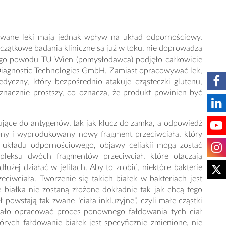
onowane leki mają jednak wpływ na układ odpornościowy.
czątkowe badania kliniczne są już w toku, nie doprowadzą
 tego powodu TU Wien (pomysłodawca) podjęło całkowicie
agnostic Technologies GmbH. Zamiast opracowywać lek,
yczny, który bezpośrednio atakuje cząsteczki glutenu,
znacznie prostszy, co oznacza, że ​​produkt powinien być
ujące do antygenów, tak jak klucz do zamka, a odpowiedź
iony i wyprodukowany nowy fragment przeciwciała, który
a układu odpornościowego, objawy celiakii mogą zostać
leksu dwóch fragmentów przeciwciał, które otaczają
użej działać w jelitach. Aby to zrobić, niektóre bakterie
iwciała. Tworzenie się takich białek w bakteriach jest
białka nie zostaną złożone dokładnie tak jak chcą tego
wstają tak zwane "ciała inkluzyjne”, czyli małe cząstki
eżało opracować proces ponownego fałdowania tych ciał
rych fałdowanie białek jest specyficznie zmienione, nie