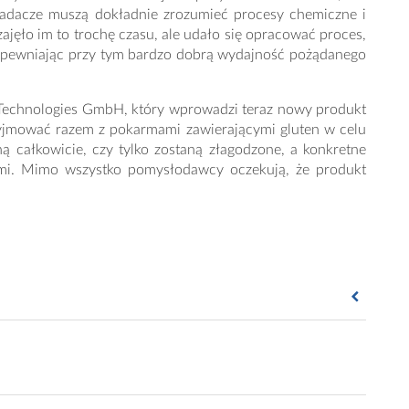
 Badacze muszą dokładnie zrozumieć procesy chemiczne i
jęło im to trochę czasu, ale udało się opracować proces,
apewniając przy tym bardzo dobrą wydajność pożądanego
 Technologies GmbH, który wprowadzi teraz nowy produkt
rzyjmować razem z pokarmami zawierającymi gluten w celu
ą całkowicie, czy tylko zostaną złagodzone, a konkretne
mi. Mimo wszystko pomysłodawcy oczekują, że produkt
production of a recombinant tandem single chain fragment
gy, 2018; 18.