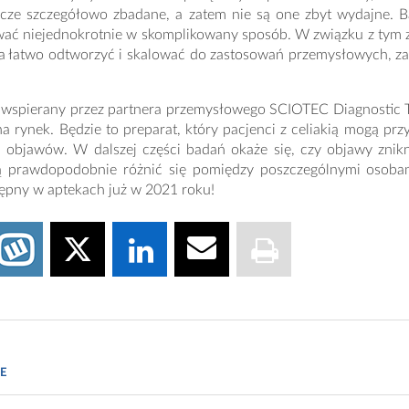
szcze szczegółowo zbadane, a zatem nie są one zbyt wydajne.
ać niejednokrotnie w skomplikowany sposób. W związku z tym za
a łatwo odtworzyć i skalować do zastosowań przemysłowych, z
st wspierany przez partnera przemysłowego SCIOTEC Diagnostic
a rynek. Będzie to preparat, który pacjenci z celiakią mogą p
a objawów. W dalszej części badań okaże się, czy objawy znikn
ą prawdopodobnie różnić się pomiędzy poszczególnymi osoba
ępny w aptekach już w 2021 roku!
The 
eich, Elke Scholz, David Johannes Wurm, Florian Forster, Oliver Spadiut.
able of binding prolamins triggering celiac disease
.
BMC Biotechnolo
E