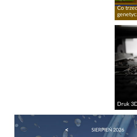
Co trze
genetycz
Choć dla
łączącą
pochodz
nasze pr
nasz...
Druk 3D
Historia
zaczęto 
PREVIOUS
SIERPIEŃ 2026
wykonan