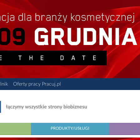
lnik
Oferty pracy Pracuj.pl
łączymy wszystkie strony biobiznesu
PRODUKTY/USŁUGI