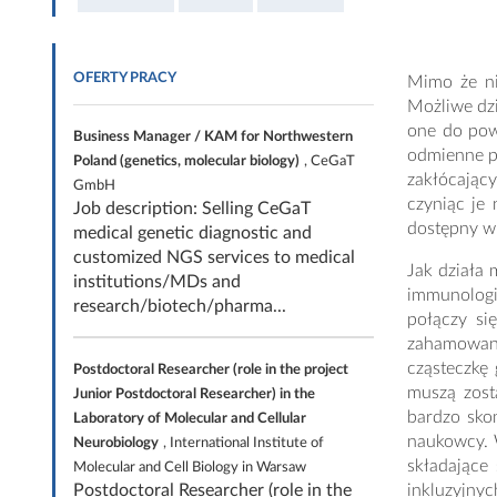
OFERTY PRACY
Mimo że ni
Możliwe dzi
one do pow
Business Manager / KAM for Northwestern
odmienne p
Poland (genetics, molecular biology)
, CeGaT
zakłócając
GmbH
czyniąc je 
Job description: Selling CeGaT
dostępny w
medical genetic diagnostic and
customized NGS services to medical
Jak działa 
institutions/MDs and
immunologi
research/biotech/pharma...
połączy si
zahamowan
cząsteczkę 
Postdoctoral Researcher (role in the project
muszą zost
Junior Postdoctoral Researcher) in the
bardzo sko
Laboratory of Molecular and Cellular
naukowcy. W
Neurobiology
, International Institute of
składające
Molecular and Cell Biology in Warsaw
Postdoctoral Researcher (role in the
inkluzyjnyc