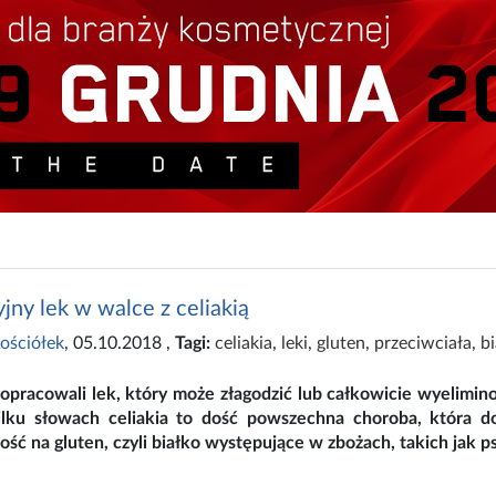
ny lek w walce z celiakią
ościółek
, 05.10.2018
,
Tagi:
celiakia
,
leki
,
gluten
,
przeciwciała
,
bi
pracowali lek, który może złagodzić lub całkowicie wyelimin
lku słowach celiakia to dość powszechna choroba, która do
ść na gluten, czyli białko występujące w zbożach, takich jak ps