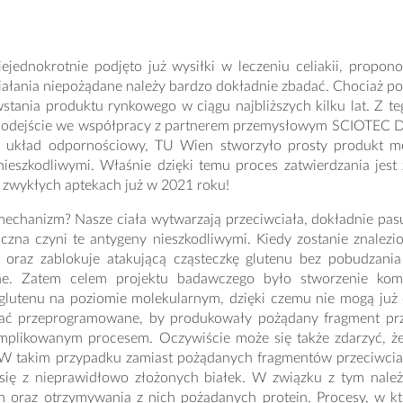
ejednokrotnie podjęto już wysiłki w leczeniu celiakii, prop
ałania niepożądane należy bardzo dokładnie zbadać. Chociaż po
stania produktu rynkowego w ciągu najbliższych kilku lat. Z
odejście we współpracy z partnerem przemysłowym SCIOTEC Di
y układ odpornościowy, TU Wien stworzyło prosty produkt med
nieszkodliwymi. Właśnie dzięki temu proces zatwierdzania jest 
 zwykłych aptekach już w 2021 roku!
mechanizm? Nasze ciała wytwarzają przeciwciała, dokładnie pas
czna czyni te antygeny nieszkodliwymi. Kiedy zostanie znalez
ę oraz zablokuje atakującą cząsteczkę glutenu bez pobudzani
e. Zatem celem projektu badawczego było stworzenie komp
glutenu na poziomie molekularnym, dzięki czemu nie mogą już dł
ać przeprogramowane, by produkowały pożądany fragment przec
mplikowanym procesem. Oczywiście może się także zdarzyć, że 
 takim przypadku zamiast pożądanych fragmentów przeciwciał po
 się z nieprawidłowo złożonych białek. W związku z tym nal
h oraz otrzymywania z nich pożądanych protein. Procesy, w któ