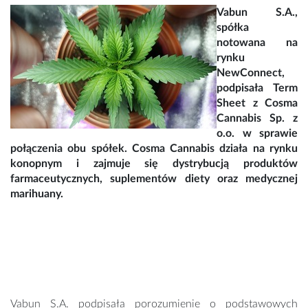
Vabun S.A.,
spółka
notowana na
rynku
NewConnect,
podpisała Term
Sheet z Cosma
Cannabis Sp. z
o.o. w sprawie
połączenia obu spółek. Cosma Cannabis działa na rynku
konopnym i zajmuje się dystrybucją produktów
farmaceutycznych, suplementów diety oraz medycznej
marihuany.
Vabun S.A. podpisała porozumienie o podstawowych