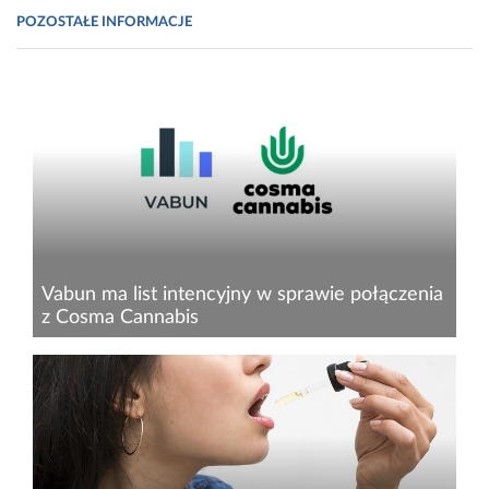
POZOSTAŁE INFORMACJE
Vabun ma list intencyjny w sprawie połączenia
z Cosma Cannabis
Vabun S.A., spółka notowana na rynku
NewConnect, zawarła list intencyjny z Cosma
Cannabis Sp. z o.o. dot. połączenia obu spółek.
Cosma Cannabis działa na rynku konopnych
produktów farmaceutycznych...