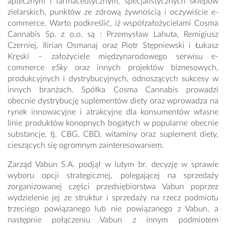
aptecznym i farmaceutycznym, specjalistycznych sklepów
zielarskich, punktów ze zdrową żywnością i oczywiście e-
commerce. Warto podkreślić, iż współzałożycielami Cosma
Cannabis Sp. z o.o. są : Przemysław Lahuta, Remigiusz
Czerniej, Ilirian Osmanaj oraz Piotr Stępniewski i Łukasz
Kręski – założyciele międzynarodowego serwisu e-
commerce
eSky
oraz innych projektów biznesowych,
produkcyjnych i dystrybucyjnych, odnoszących sukcesy w
innych branżach. Spółka Cosma Cannabis prowadzi
obecnie dystrybucję suplementów diety oraz wprowadza na
rynek innowacyjne i atrakcyjne dla konsumentów własne
linie produktów konopnych bogatych w popularne obecnie
substancje, tj. CBG, CBD, witaminy oraz suplement diety,
cieszących się ogromnym zainteresowaniem.
Zarząd Vabun S.A. podjął w lutym br. decyzję w sprawie
wyboru opcji strategicznej, polegającej na sprzedaży
zorganizowanej części przedsiębiorstwa Vabun poprzez
wydzielenie jej ze struktur i sprzedaży na rzecz podmiotu
trzeciego powiązanego lub nie powiązanego z Vabun, a
następnie połączeniu Vabun z innym podmiotem