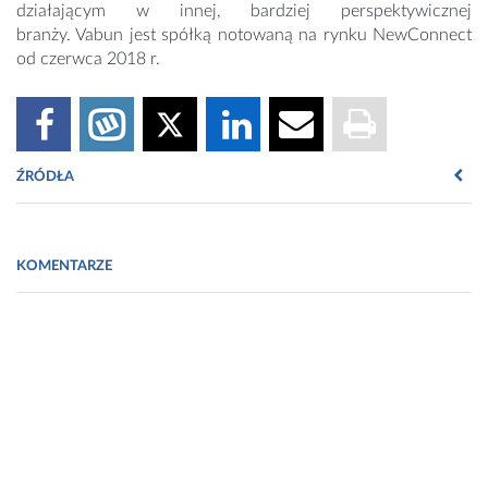
działającym w innej, bardziej perspektywicznej
branży. Vabun jest spółką notowaną na rynku NewConnect
od czerwca 2018 r.
ŹRÓDŁA
Fot. https://pixabay.com/pl/photos/marihuana-konopie-indyjskie-
chwast-6972581/
KOMENTARZE