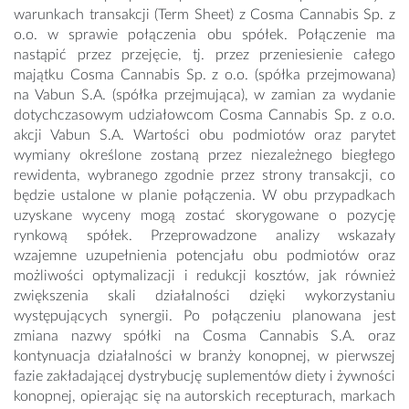
warunkach transakcji (Term Sheet) z Cosma Cannabis Sp. z
o.o. w sprawie połączenia obu spółek. Połączenie ma
nastąpić przez przejęcie, tj. przez przeniesienie całego
majątku Cosma Cannabis Sp. z o.o. (spółka przejmowana)
na Vabun S.A. (spółka przejmująca), w zamian za wydanie
dotychczasowym udziałowcom Cosma Cannabis Sp. z o.o.
akcji Vabun S.A. Wartości obu podmiotów oraz parytet
wymiany określone zostaną przez niezależnego biegłego
rewidenta, wybranego zgodnie przez strony transakcji, co
będzie ustalone w planie połączenia. W obu przypadkach
uzyskane wyceny mogą zostać skorygowane o pozycję
rynkową spółek. Przeprowadzone analizy wskazały
wzajemne uzupełnienia potencjału obu podmiotów oraz
możliwości optymalizacji i redukcji kosztów, jak również
zwiększenia skali działalności dzięki wykorzystaniu
występujących synergii. Po połączeniu planowana jest
zmiana nazwy spółki na Cosma Cannabis S.A. oraz
kontynuacja działalności w branży konopnej, w pierwszej
fazie zakładającej dystrybucję suplementów diety i żywności
konopnej, opierając się na autorskich recepturach, markach