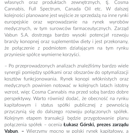
własnych oraz produktach zewnętrznych, tj. Cosma
Cannabis, Full Spectrum, Canada Oil etc. W dalszej
kolejności planowane jest wyjście ze sprzedażą na inne rynki
europejskie oraz wprowadzanie na rynek wyrobów
medycznych, w tym surowców farmaceutycznych. Zarząd
Vabun S.A. dostrzega bardzo wysoki potencjał rozwoju
branży konopnej oraz suplementów diety i jest przekonany,
że połączenie z podmiotem działającym na tym rynku
przyniesie spółce wymierne korzyści.
– Po przeprowadzonych analizach znaleźliśmy bardzo wiele
synergii pomiędzy spółkami oraz obszarów do optymalizacji
kosztów funkcjonowania. Rynek konopi włóknistych oraz
medycznych powinien notować w kolejnych latach istotny
wzrost, więc Cosma Cannabis ma przed sobą bardzo dobre
perspektywy. Warto również dodać, że obecność na rynku
kapitałowym i status spółki publicznej z pewnością
przyczynią się do dalszego rozwoju połączonych spółek.
Kolejnym etapem transakcji będzie przygotowanie planu
połączenia spółek – ocenia
Łukasz Górski, prezes zarządu
Vabun
.
–
Wierzymy mocno w polski rynek kapitałowy, a