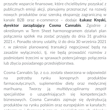
przyszłe wsparcie finansowe, które chcielibyśmy pozyskać z
publicznych emisji akcji, planujemy przeznaczyć na rozwój
nowych produktów oraz szeroką ekspansję zagraniczną w
kanale B2B oraz e-commerce – dodaje
Łukasz Kręski,
dyrektor zarządzający Cosma Cannabis
. Zgodnie z
określonym w Term Sheet harmonogramem działań plan
połączenia spółek ma zostać przyjęty do dnia 31 grudnia
2021 r. Ponadto strony ustaliły, iż do dnia 30 września 2021
r. w zakresie planowanej transakcji negocjować będą na
zasadzie wyłączności, tj. nie będą prowadzić rozmów z
podmiotami trzecimi w sprawach potencjalnego połączenia
lub zbycia posiadanego przedsiębiorstwa.
Cosma Cannabis Sp. z o.o. została stworzona w odpowiedzi
na potrzeby rynku konopnych produktów
farmaceutycznych, suplementów diety oraz medycznej
marihuany. Tworzy ją multidyscyplinarny zespół
specjalistów o uzupełniających się kompetencjach
biznesowych. Cosma Cannabis zajmuje się dystrybucją
produktów na rynku polskim oraz europejskim w kanałach: