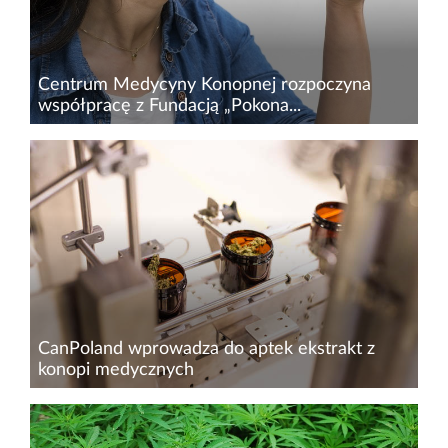
Centrum Medycyny Konopnej rozpoczyna
współpracę z Fundacją „Pokona...
Centrum Medycyny Konopnej&nbsp;–
placówka, specjalizująca się w świadczeniu
usług związanych z leczeniem bólu, w tym w
oparciu o terapie marihuaną medyczną,
nawiązała współpracą z warszawską Fundacj...
CanPoland wprowadza do aptek ekstrakt z
konopi medycznych
Ekstrakt z THC pod marką CanPoland trafi do
aptek w ciągu kilku miesięcy. Spółka otrzymała