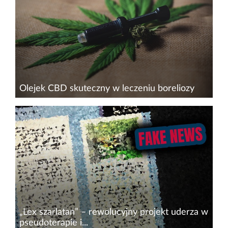
sfinansowanie działań promocyjnych wśród
lekarzy i farmaceutów, związanych z...
Olejek CBD skuteczny w leczeniu boreliozy
Borelioza jest poważną infekcją
drobnoustrojową wywoływaną przez ukąszenie
kleszcza. Może powodować długotrwałe i
potencjalnie zagrażające życiu komplikacje, jeśli
nie zostanie szybko wprowadzone...
„Lex szarlatan” – rewolucyjny projekt uderza w
pseudoterapie i...