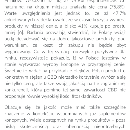
Polaków. Wskazało na nią aż 79,8% respondentów. Co
naturalne, na drugim miejscu znalazła się cena (75,8%).
Warte uwzględnienia jest jednak to, że aż 47,7%
ankietowanych zadeklarowało, że w czasie kryzysu wybiera
produkty w niższej cenie, a blisko 41% kupuje po prostu
mniej [6]. Badania pozwalają stwierdzić, że Polacy wciąż
będą decydować się na dobre jakościowe produkty, pod
warunkiem, że koszt ich zakupu nie będzie zbyt
wygórowany. Co w tej sytuacji niezwykle pozytywne dla
rynku, rzeczywistość pokazuje, iż w Polsce jesteśmy w
stanie wytwarzać wyroby konopne w przystępnej cenie.
Świetnie to widać na przykładzie olejków. Polski produkt o
konkretnym stężeniu CBD nierzadko korzystnie wyróżnia się
nie tylko ceną, ale także swoją jakością na tle zagranicznej
konkurencji, która pomimo tej samej zawartości CBD nie
proponuje równie wysokiej ilości fitoskładników.
Okazuje się, że jakość może mieć także szczególne
znaczenie w kontekście wspomnianych już suplementów
konopnych. Wiele dostępnych na rynku produktów – poza
niską skutecznością oraz obecnością niepotrzebnych