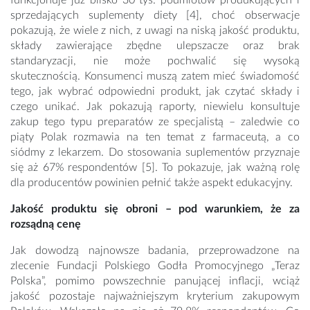
funkcjonuje już blisko 30 tys. podmiotów produkujących i
sprzedających suplementy diety [4], choć obserwacje
pokazują, że wiele z nich, z uwagi na niską jakość produktu,
składy zawierające zbędne ulepszacze oraz brak
standaryzacji, nie może pochwalić się wysoką
skutecznością. Konsumenci muszą zatem mieć świadomość
tego, jak wybrać odpowiedni produkt, jak czytać składy i
czego unikać. Jak pokazują raporty, niewielu konsultuje
zakup tego typu preparatów ze specjalistą – zaledwie co
piąty Polak rozmawia na ten temat z farmaceutą, a co
siódmy z lekarzem. Do stosowania suplementów przyznaje
się aż 67% respondentów [5]. To pokazuje, jak ważną rolę
dla producentów powinien pełnić także aspekt edukacyjny.
Jakość produktu się obroni – pod warunkiem, że za
rozsądną cenę
Jak dowodzą najnowsze badania, przeprowadzone na
zlecenie Fundacji Polskiego Godła Promocyjnego „Teraz
Polska”, pomimo powszechnie panującej inflacji, wciąż
jakość pozostaje najważniejszym kryterium zakupowym