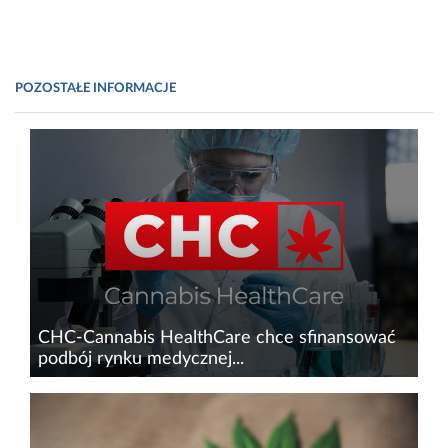
POZOSTAŁE INFORMACJE
CHC-Cannabis HealthCare chce sfinansować
podbój rynku medycznej...
22 listopada br. ruszyły zapisy na akcje CHC-
Cannabis HealthCare, dystrybutora medycznej
marihuany. Celem emisji jest m.in.