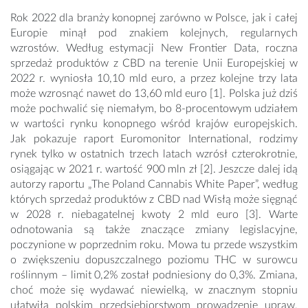
Rok 2022 dla branży konopnej zarówno w Polsce, jak i całej
Europie minął pod znakiem kolejnych, regularnych
wzrostów. Według estymacji New Frontier Data, roczna
sprzedaż produktów z CBD na terenie Unii Europejskiej w
2022 r. wyniosła 10,10 mld euro, a przez kolejne trzy lata
może wzrosnąć nawet do 13,60 mld euro [1]. Polska już dziś
może pochwalić się niemałym, bo 8-procentowym udziałem
w wartości rynku konopnego wśród krajów europejskich.
Jak pokazuje raport Euromonitor International, rodzimy
rynek tylko w ostatnich trzech latach wzrósł czterokrotnie,
osiągając w 2021 r. wartość 900 mln zł [2]. Jeszcze dalej idą
autorzy raportu „The Poland Cannabis White Paper”, według
których sprzedaż produktów z CBD nad Wisłą może sięgnąć
w 2028 r. niebagatelnej kwoty 2 mld euro [3]. Warte
odnotowania są także znaczące zmiany legislacyjne,
poczynione w poprzednim roku. Mowa tu przede wszystkim
o zwiększeniu dopuszczalnego poziomu THC w surowcu
roślinnym – limit 0,2% został podniesiony do 0,3%. Zmiana,
choć może się wydawać niewielką, w znacznym stopniu
ułatwiła polskim przedsiębiorstwom prowadzenie upraw,