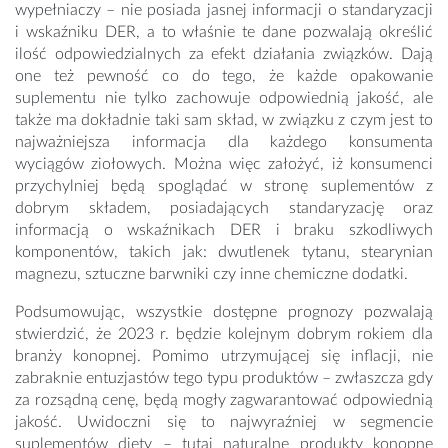
wypełniaczy – nie posiada jasnej informacji o standaryzacji
i wskaźniku DER, a to właśnie te dane pozwalają określić
ilość odpowiedzialnych za efekt działania związków. Dają
one też pewność co do tego, że każde opakowanie
suplementu nie tylko zachowuje odpowiednią jakość, ale
także ma dokładnie taki sam skład, w związku z czym jest to
najważniejsza informacja dla każdego konsumenta
wyciągów ziołowych. Można więc założyć, iż konsumenci
przychylniej będą spoglądać w stronę suplementów z
dobrym składem, posiadających standaryzację oraz
informacją o wskaźnikach DER i braku szkodliwych
komponentów, takich jak: dwutlenek tytanu, stearynian
magnezu, sztuczne barwniki czy inne chemiczne dodatki.
Podsumowując, wszystkie dostępne prognozy pozwalają
stwierdzić, że 2023 r. będzie kolejnym dobrym rokiem dla
branży konopnej. Pomimo utrzymującej się inflacji, nie
zabraknie entuzjastów tego typu produktów – zwłaszcza gdy
za rozsądną cenę, będą mogły zagwarantować odpowiednią
jakość. Uwidoczni się to najwyraźniej w segmencie
suplementów diety – tutaj naturalne produkty konopne