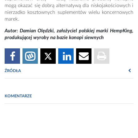
mogą okazać się dobrą alternatywą dla niskojakościowych i
nierzadko kosztownych suplementów wielu koncernowych
marek.
Autor: Damian Olędzki, założyciel polskiej marki HempKing,
produkującej wyroby na bazie konopi siewnych
ŹRÓDŁA
Fot. Licencja Good One PR
KOMENTARZE
[1] https://newfrontierdata.com/cannabis-insights/europes-cbd-
market/
[2] https://ceo.com.pl/biznes-konopny-polska-rokuje-najlepiej-w-
europie-25714
[3] Raport Prohibition Partners „The Poland Cannabis White