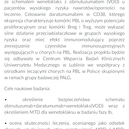
ze schematem wenetoklaks z obinutuzumabem (VOD) u
pacjentów wysokiego ryzyka nawrotów/oporności na
leczenie. Celowanie daratumumabem w CD38, którego
ekspresja charakteryzuje komórki PBL o wyższym potencjale
proliferacyjnym oraz komórki Breg i Treg, może wykazać
silne działanie przeciwbiałaczkowe w grupach wysokiego
ryzyka oraz mieć efekt immunomodulujący poprzez
zmniejszenie czynników immunosupresyjnych
występujących u chorych na PBL. Realizacja projektu będzie
się odbywała w Centrum Wsparcia Badań Klinicznych
Uniwersytetu Medycznego w Lublinie we współpracy z
ośrodkami leczącymi chorych na PBL w Polsce skupionymi
w ramach grupy badawczej PALG.
Cele naukowe badania:
• określenie bezpieczeństwa schematu
obinutuzumab+daratumumab+wenetoklaks(VOD) wraz z
określeniem MTD dla wenetoklaksu w badaniu fazy Ib,
• ocena skuteczności leczenia, ocenianego jako odsetek