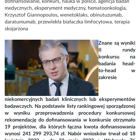
dofinansowanie
,
konkurs
,
nauka w polsce
,
agencja badań
medycznych
,
eksperyment medyczny
,
hematoonkologia
,
Krzysztof Giannopoulos
,
wenetoklaks
,
obinutuzumab
,
daratumumab
,
przewlekła białaczka limfocytowa
,
terapia
skojarzona
Znane są wyniki
II rundy
konkursu na
badania head-
to-head w
zakresie
niekomercyjnych badań klinicznych lub eksperymentów
badawczych. Na podstawie listy rankingowej sporządzonej
w wyniku przeprowadzenia procedury konkursowej
rekomendację do dofinansowania w konkursie otrzymało
19 projektów, dla których łączna kwota dofinansowania
wynosi 241 299 293,74 zł. Nabór wniosków trwał od 18