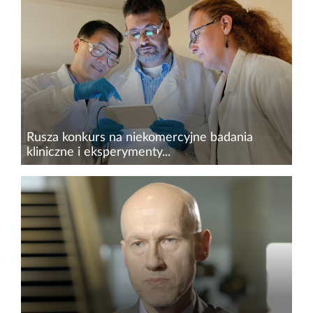
największych wyzwań współczesnej medycyny,
dlatego prowadzenie badań klinicznych w tym
obszarze jest tak ważne. W Polsce istotną rolę
w finansowaniu niekomercyjnych...
Rusza konkurs na niekomercyjne badania
kliniczne i eksperymenty...
Agencja Badań Medycznych ogłasza konkurs na
wsparcie niekomercyjnych badań klinicznych i
eksperymentów badawczych. Celem jest
zwiększenie dostępu pacjentów do
kompleksowej, wielospecjalistycznej, a...