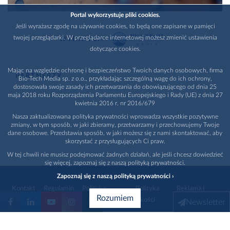
Portal wykorzystuje pliki cookies.
Jeśli wyrażasz zgodę na używanie cookies, to będą one zapisane w pamięci
twojej przeglądarki. W przeglądarce internetowej możesz zmienić ustawienia
WYDAWCA
dotyczące cookies.
Mając na względzie ochronę i bezpieczeństwo Twoich danych osobowych, firma
PARTNERZY
Bio-Tech Media sp. z o.o., przykładając szczególną wagę do ich ochrony,
dostosowała swoje zasady ich przetwarzania do obowiązującego od dnia 25
maja 2018 roku Rozporządzenia Parlamentu Europejskiego i Rady (UE) z dnia 27
kwietnia 2016 r. nr 2016/679
Nasza zaktualizowana polityka prywatności wprowadza wszystkie pozytywne
zmiany, w tym sposób, w jaki zbieramy, przetwarzamy i przechowujemy Twoje
dane osobowe. Przedstawia sposób, w jaki możesz się z nami skontaktować, aby
skorzystać z przysługujących Ci praw.
W tej chwili nie musisz podejmować żadnych działań, ale jeśli chcesz dowiedzieć
się więcej, zapoznaj się z naszą polityką prywatności.
Zapoznaj się z naszą polityką prywatności ›
Kontakt
Regulamin
Polityka
Polityka
Reklama i
Rozumiem
prywatności
jakości
promocja
Newsletter
1996 - 2026
Bio-Tech Media
. Wszystkie prawa zastrzeżone