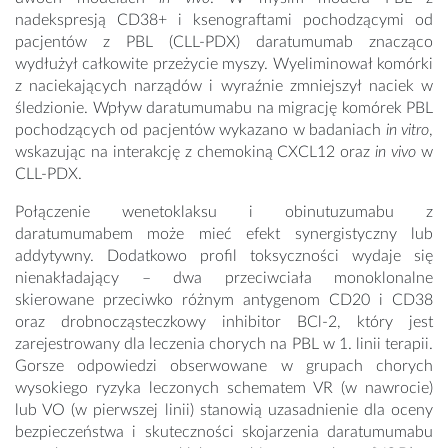
nadekspresją CD38+ i ksenograftami pochodzącymi od
pacjentów z PBL (CLL-PDX) daratumumab znacząco
wydłużył całkowite przeżycie myszy. Wyeliminował komórki
z naciekających narządów i wyraźnie zmniejszył naciek w
śledzionie. Wpływ daratumumabu na migrację komórek PBL
pochodzących od pacjentów wykazano w badaniach
in vitro
,
wskazując na interakcję z chemokiną CXCL12 oraz
in vivo
w
CLL-PDX.
Połączenie wenetoklaksu i obinutuzumabu z
daratumumabem może mieć efekt synergistyczny lub
addytywny. Dodatkowo profil toksyczności wydaje się
nienakładający – dwa przeciwciała monoklonalne
skierowane przeciwko różnym antygenom CD20 i CD38
oraz drobnocząsteczkowy inhibitor BCl-2, który jest
zarejestrowany dla leczenia chorych na PBL w 1. linii terapii.
Gorsze odpowiedzi obserwowane w grupach chorych
wysokiego ryzyka leczonych schematem VR (w nawrocie)
lub VO (w pierwszej linii) stanowią uzasadnienie dla oceny
bezpieczeństwa i skuteczności skojarzenia daratumumabu