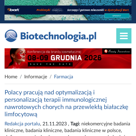
Home
Informacje
Farmacja
Polacy pracują nad optymalizacją i
personalizacją terapii immunologicznej
nawrotowych chorych na przewlekłą białaczkę
limfocytową
Redakcja portalu
, 21.11.2023
,
Tagi:
niekomercyjne badania
kliniczne
,
badania kliniczne
,
badania kliniczne w polsce
,