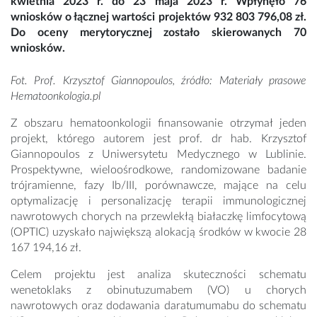
kwietnia 2023 r. do 23 maja 2023 r. Wpłynęło 76
wniosków o łącznej wartości projektów 932 803 796,08 zł.
Do oceny merytorycznej zostało skierowanych 70
wniosków.
Fot. Prof. Krzysztof Giannopoulos, źródło: Materiały prasowe
Hematoonkologia.pl
Z obszaru hematoonkologii finansowanie otrzymał jeden
projekt, którego autorem jest prof. dr hab. Krzysztof
Giannopoulos z Uniwersytetu Medycznego w Lublinie.
Prospektywne, wieloośrodkowe, randomizowane badanie
trójramienne, fazy Ib/III, porównawcze, mające na celu
optymalizację i personalizację terapii immunologicznej
nawrotowych chorych na przewlekłą białaczkę limfocytową
(OPTIC) uzyskało największą alokacją środków w kwocie 28
167 194,16 zł.
Celem projektu jest analiza skuteczności schematu
wenetoklaks z obinutuzumabem (VO) u chorych
nawrotowych oraz dodawania daratumumabu do schematu