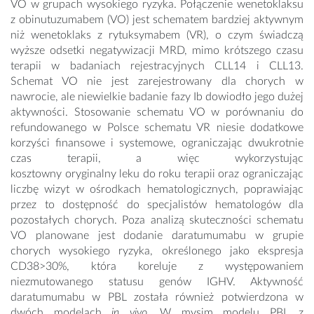
VO w grupach wysokiego ryzyka. Połączenie wenetoklaksu
z obinutuzumabem (VO) jest schematem bardziej aktywnym
niż wenetoklaks z rytuksymabem (VR), o czym świadczą
wyższe odsetki negatywizacji MRD, mimo krótszego czasu
terapii w badaniach rejestracyjnych CLL14 i CLL13.
Schemat VO nie jest zarejestrowany dla chorych w
nawrocie, ale niewielkie badanie fazy Ib dowiodło jego dużej
aktywności. Stosowanie schematu VO w porównaniu do
refundowanego w Polsce schematu VR niesie dodatkowe
korzyści finansowe i systemowe, ograniczając dwukrotnie
czas terapii, a więc wykorzystując
kosztowny oryginalny leku do roku terapii oraz ograniczając
liczbę wizyt w ośrodkach hematologicznych, poprawiając
przez to dostępność do specjalistów hematologów dla
pozostałych chorych. Poza analizą skuteczności schematu
VO planowane jest dodanie daratumumabu w grupie
chorych wysokiego ryzyka, określonego jako ekspresja
CD38>30%, która koreluje z występowaniem
niezmutowanego statusu genów IGHV. Aktywność
daratumumabu w PBL została również potwierdzona w
dwóch modelach
in vivo
. W mysim modelu PBL z